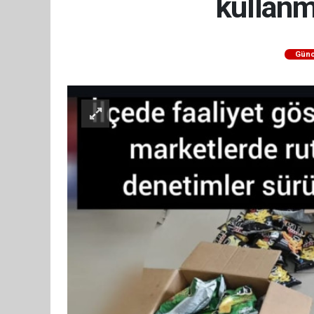
kullanm
Günc