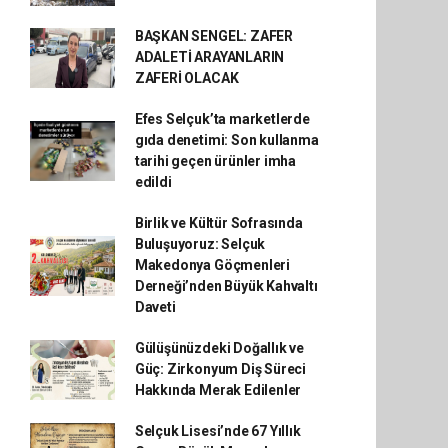
BAŞKAN SENGEL: ZAFER
ADALETİ ARAYANLARIN
ZAFERİ OLACAK
Efes Selçuk’ta marketlerde
gıda denetimi: Son kullanma
tarihi geçen ürünler imha
edildi
Birlik ve Kültür Sofrasında
Buluşuyoruz: Selçuk
Makedonya Göçmenleri
Derneği’nden Büyük Kahvaltı
Daveti
Gülüşünüzdeki Doğallık ve
Güç: Zirkonyum Diş Süreci
Hakkında Merak Edilenler
Selçuk Lisesi’nde 67 Yıllık