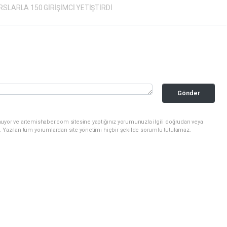
SLARLA 150 GİRİŞİMCİ YETİŞTİRDİ
Gönder
nuyor ve artemishaber.com sitesine yaptığınız yorumunuzla ilgili doğrudan veya
. Yazılan tüm yorumlardan site yönetimi hiçbir şekilde sorumlu tutulamaz.