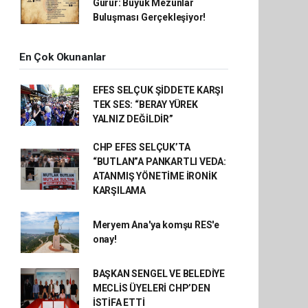
Gurur: Büyük Mezunlar
Buluşması Gerçekleşiyor!
En Çok Okunanlar
EFES SELÇUK ŞİDDETE KARŞI
TEK SES: “BERAY YÜREK
YALNIZ DEĞİLDİR”
CHP EFES SELÇUK’TA
“BUTLAN”A PANKARTLI VEDA:
ATANMIŞ YÖNETİME İRONİK
KARŞILAMA
Meryem Ana'ya komşu RES'e
onay!
BAŞKAN SENGEL VE BELEDİYE
MECLİS ÜYELERİ CHP’DEN
İSTİFA ETTİ