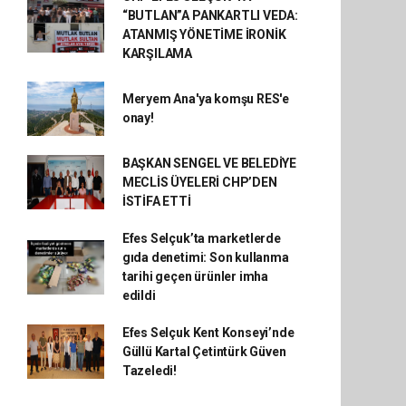
“BUTLAN”A PANKARTLI VEDA:
ATANMIŞ YÖNETİME İRONİK
KARŞILAMA
Meryem Ana'ya komşu RES'e
onay!
BAŞKAN SENGEL VE BELEDİYE
MECLİS ÜYELERİ CHP’DEN
İSTİFA ETTİ
Efes Selçuk’ta marketlerde
gıda denetimi: Son kullanma
tarihi geçen ürünler imha
edildi
Efes Selçuk Kent Konseyi’nde
Güllü Kartal Çetintürk Güven
Tazeledi!