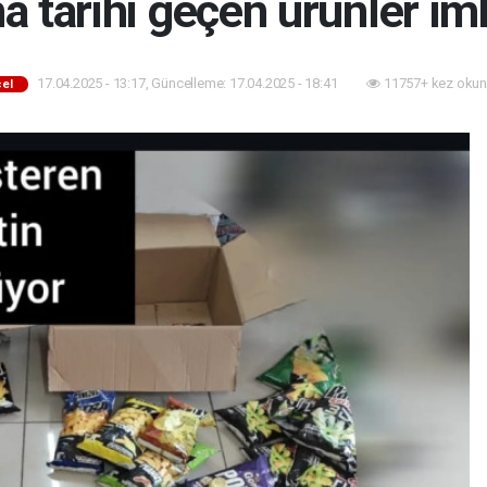
a tarihi geçen ürünler imh
17.04.2025 - 13:17, Güncelleme: 17.04.2025 - 18:41
11757+ kez okun
el