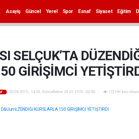
Asayiş
Güncel
Yerel
Spor
Esnaf
Siyaset
Eğitim
D
SI SELÇUK’TA DÜZENDİ
50 GİRİŞİMCİ YETİŞTİR
02.09.2015 - 14:53, Güncelleme: 01.01.1970 - 02:00
17219+ kez okun
af