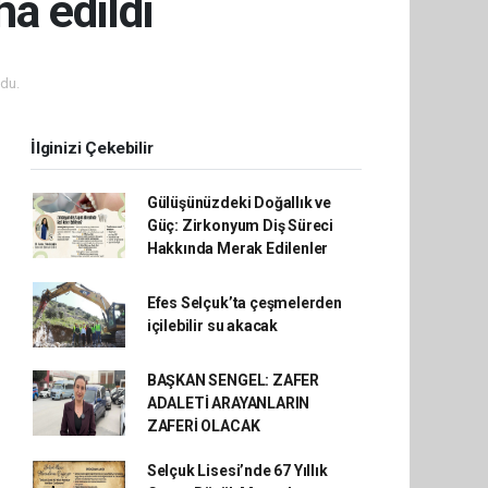
a edildi
du.
İlginizi Çekebilir
Gülüşünüzdeki Doğallık ve
Güç: Zirkonyum Diş Süreci
Hakkında Merak Edilenler
Efes Selçuk’ta çeşmelerden
içilebilir su akacak
BAŞKAN SENGEL: ZAFER
ADALETİ ARAYANLARIN
ZAFERİ OLACAK
Selçuk Lisesi’nde 67 Yıllık