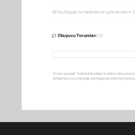
#Efes Selçuk’ta marketlerde gıda denetimi: S
Okuyucu Yorumları
(0)
Yorum yazarak Topluluk Kuralları’nı kabul etmiş bulu
dolaylı tüm sorumluluğu tek başınıza üstleniyorsunuz