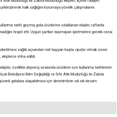
fır Atık Müdürlüğü ile Zabıta Müdürlüğü ekipleri, ilçede faaliyet
çekleştirerek halk sağlığını korumaya yönelik çalışmalarını
ullanma tarihi geçmiş gıda ürünlerine odaklanan ekipler, raflarda
adığını tespit etti. Uygun şartları taşımayan işletmelere gerekli cezai
üketilmesi sağlık açısından risk taşıyan başta cipsler olmak üzere
, ekiplerce imha edildi.
ipler, özellikle alışveriş sırasında ürünlerin son kullanma tarihlerinin
çuk Belediyesi İklim Değişikliği ve Sıfır Atık Müdürlüğü ile Zabıta
 güvenli gıdalara ulaşabilmesi için denetimlerin sık sık devam