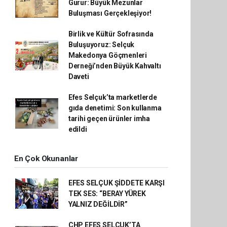
Gurur: Büyük Mezunlar
Buluşması Gerçekleşiyor!
Birlik ve Kültür Sofrasında
Buluşuyoruz: Selçuk
Makedonya Göçmenleri
Derneği’nden Büyük Kahvaltı
Daveti
Efes Selçuk’ta marketlerde
gıda denetimi: Son kullanma
tarihi geçen ürünler imha
edildi
En Çok Okunanlar
EFES SELÇUK ŞİDDETE KARŞI
TEK SES: “BERAY YÜREK
YALNIZ DEĞİLDİR”
CHP EFES SELÇUK’TA