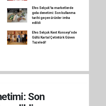
Efes Selçuk’ta marketlerde
gıda denetimi: Son kullanma
tarihi geçen ürünler imha
edildi
Efes Selçuk Kent Konseyi’nde
Güllü Kartal Çetintürk Güven
Tazeledi!
netimi: Son