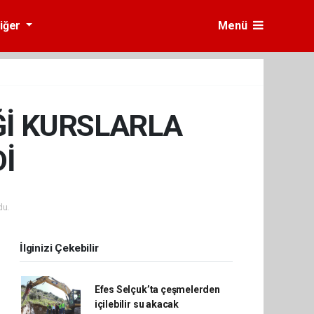
iğer
Menü
Ğİ KURSLARLA
Dİ
du.
İlginizi Çekebilir
Efes Selçuk’ta çeşmelerden
içilebilir su akacak