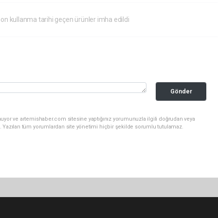
on kullanma tarihi geçen ürünler imha edildi
Gönder
nuyor ve artemishaber.com sitesine yaptığınız yorumunuzla ilgili doğrudan veya
. Yazılan tüm yorumlardan site yönetimi hiçbir şekilde sorumlu tutulamaz.