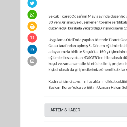
Selçuk Ticaret Odası’nın Mayıs ayında düzenled
30 yeni girişimciye düzenlenen törenle sertifika
düzenlediği kurslarla yetiştirdiği girişimci sayısı
Uygulama Oteli’nde yapılan törende Ticaret Odas
Odası tarafından açılmış 5. Dönem eğitimleri old
adaylarımızla birlikte Selçuk’ta 150 girişimcinin
eğitimleri kısa yoldan KOSGEB’ten hibe alarak dü
koşul ve zamanlama ile iyi etüd edilmiş projele
kişisel olarak da girişimcilerimize önemli katkılar 
Kadın girişimci sayısının fazlalığının dikkat çektiğ
Başkanı Koray Yolcu ve Eğitim Uzmanı Hakan Selçu
ARTEMİS HABER