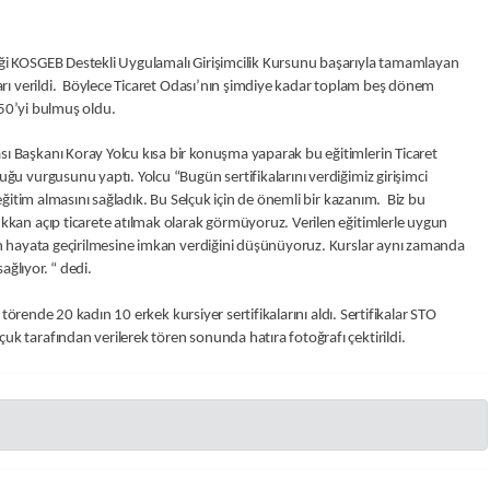
iği KOSGEB Destekli Uygulamalı Girişimcilik Kursunu başarıyla tamamlayan
ları verildi. Böylece Ticaret Odası’nın şimdiye kadar toplam beş dönem
 150’yi bulmuş oldu.
ı Başkanı Koray Yolcu kısa bir konuşma yaparak bu eğitimlerin Ticaret
uğu vurgusunu yaptı. Yolcu “Bugün sertifikalarını verdiğimiz girişimci
 eğitim almasını sağladık. Bu Selçuk için de önemli bir kazanım. Biz bu
kkan açıp ticarete atılmak olarak görmüyoruz. Verilen eğitimlerle uygun
rin hayata geçirilmesine imkan verdiğini düşünüyoruz. Kurslar aynı zamanda
sağlıyor. “ dedi.
i törende 20 kadın 10 erkek kursiyer sertifikalarını aldı. Sertifikalar STO
k tarafından verilerek tören sonunda hatıra fotoğrafı çektirildi.