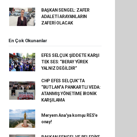
BAŞKAN SENGEL: ZAFER
ADALETİ ARAYANLARIN
ZAFERİ OLACAK
En Çok Okunanlar
EFES SELÇUK ŞİDDETE KARŞI
TEK SES: “BERAY YÜREK
YALNIZ DEĞİLDİR”
CHP EFES SELÇUK’TA
“BUTLAN”A PANKARTLI VEDA:
ATANMIŞ YÖNETİME İRONİK
KARŞILAMA
Meryem Ana'ya komşu RES'e
onay!