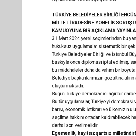
TÜRKİYE BELEDİYELER BİRLİĞİ ENC
MİLLET İRADESİNE YÖNELİK SORUŞ
KAMUOYUNA BİR AÇIKLAMA YAYINLA
31 Mart 2024 yerel seçimlerinden bu yana,
hukuksuz uygulamalar sistematik bir şekil
Türkiye Belediyeler Birliği ve İstanbul 
baskıyla önce diploması iptal edilmiş, sa
bu müdahaleler daha da vahim bir boyuta 
Belediye başkanlarımızın gözaltına alınma
oluşturmaktadır.
Bugün Türkiye demokrasisi ağır bir darbe 
Bu tür uygulamalar, Türkiye’yi demokrasi 
barışı, ekonomik istikrarı ve ülkemizin ul
seçilme hakkını ortadan kaldırabilecek he
derhal son verilmelidir.
Egemenlik, kayıtsız şartsız milletindir!