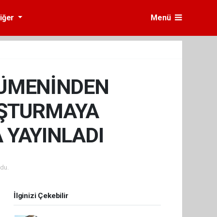
iğer
Menü
NCÜMENİNDEN
UŞTURMAYA
 YAYINLADI
du.
İlginizi Çekebilir