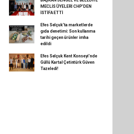
BAŞKAN SENGEL VE BELEDİYE
MECLİS ÜYELERİ CHP’DEN
İSTİFA ETTİ
Efes Selçuk’ta marketlerde
gıda denetimi: Son kullanma
tarihi geçen ürünler imha
edildi
Efes Selçuk Kent Konseyi’nde
Güllü Kartal Çetintürk Güven
Tazeledi!