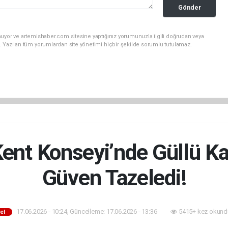
Gönder
nuyor ve artemishaber.com sitesine yaptığınız yorumunuzla ilgili doğrudan veya
. Yazılan tüm yorumlardan site yönetimi hiçbir şekilde sorumlu tutulamaz.
ent Konseyi’nde Güllü Ka
Güven Tazeledi!
17.06.2026 - 10:24, Güncelleme: 17.06.2026 - 13:36
5415+ kez okund
el