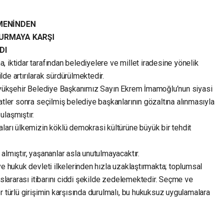
ÜMENİNDEN
TURMAYA KARŞI
DI
 iktidar tarafından belediyelere ve millet iradesine yönelik
de artırılarak sürdürülmektedir.
Büyükşehir Belediye Başkanımız Sayın Ekrem İmamoğlu’nun siyasi
atler sonra seçilmiş belediye başkanlarının gözaltına alınmasıyla
ulaşmıştır.
ları ülkemizin köklü demokrasi kültürüne büyük bir tehdit
almıştır, yaşananlar asla unutulmayacaktır.
ve hukuk devleti ilkelerinden hızla uzaklaştırmakta; toplumsal
uslararası itibarını ciddi şekilde zedelemektedir. Seçme ve
r türlü girişimin karşısında durulmalı, bu hukuksuz uygulamalara