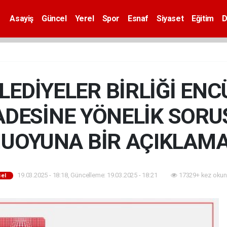
Asayiş
Güncel
Yerel
Spor
Esnaf
Siyaset
Eğitim
D
LEDİYELER BİRLİĞİ E
RADESİNE YÖNELİK SOR
UOYUNA BİR AÇIKLAMA
19.03.2025 - 18:18, Güncelleme: 19.03.2025 - 18:21
17329+ kez okun
el