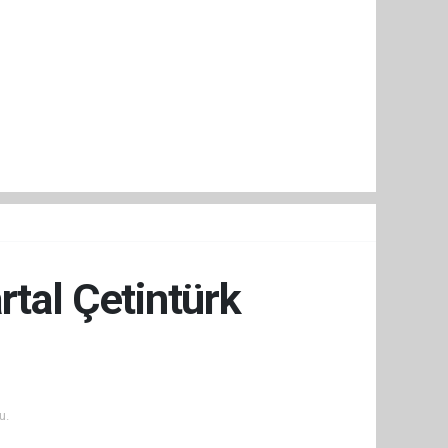
rtal Çetintürk
u.