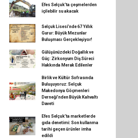
Efes Selçuk’ta çeşmelerden
içilebilir su akacak
Selçuk Lisesi’nde 67 Yıllık
Gurur: Büyük Mezunlar
Buluşması Gerçekleşiyor!
Gülüşünüzdeki Doğallık ve
Güç: Zirkonyum Diş Süreci
Hakkında Merak Edilenler
Birlik ve Kültür Sofrasında
Buluşuyoruz: Selçuk
Makedonya Göçmenleri
Derneği’nden Büyük Kahvaltı
Daveti
Efes Selçuk’ta marketlerde
gıda denetimi: Son kullanma
tarihi geçen ürünler imha
edildi