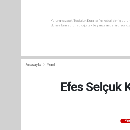
Yorum yazarak Topluluk Kuralları’nı kabul etmiş bulu
dolaylı tüm sorumluluğu tek başınıza üstleniyorsunuz
Anasayfa
Yerel
Efes Selçuk K
Yer