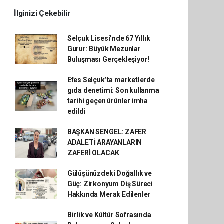
İlginizi Çekebilir
Selçuk Lisesi’nde 67 Yıllık
Gurur: Büyük Mezunlar
Buluşması Gerçekleşiyor!
Efes Selçuk’ta marketlerde
gıda denetimi: Son kullanma
tarihi geçen ürünler imha
edildi
BAŞKAN SENGEL: ZAFER
ADALETİ ARAYANLARIN
ZAFERİ OLACAK
Gülüşünüzdeki Doğallık ve
Güç: Zirkonyum Diş Süreci
Hakkında Merak Edilenler
Birlik ve Kültür Sofrasında