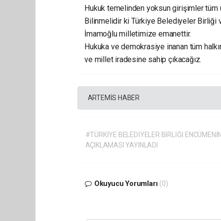
Hukuk temelinden yoksun girişimler tüm ü
Bilinmelidir ki Türkiye Belediyeler Birli
İmamoğlu milletimize emanettir.
Hukuka ve demokrasiye inanan tüm halkım
ve millet iradesine sahip çıkacağız.
ARTEMİS HABER
#TÜRKİYE BELEDİYELER BİRLİĞİ ENCÜMEN
AÇIKLAMASI YAYINLADI
Okuyucu Yorumları
(0)