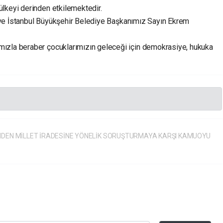
lkeyi derinden etkilemektedir.
ği ve İstanbul Büyükşehir Belediye Başkanımız Sayın Ekrem
ızla beraber çocuklarımızın geleceği için demokrasiye, hukuka
İNDEN MİLLET İRADESİNE YÖNELİK SORUŞTURMAYA KARŞI KAMUOYU