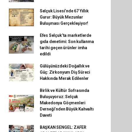
Selçuk Lisesi’nde 67 Yıllık
Gurur: Büyük Mezunlar
Buluşması Gerçekleşiyor!
Efes Selçuk’ta marketlerde
gıda denetimi: Son kullanma
tarihi geçen ürünler imha
edildi
Gülüşünüzdeki Doğallık ve
Güç: Zirkonyum Diş Süreci
Hakkında Merak Edilenler
Birlik ve Kültür Sofrasında
Buluşuyoruz: Selçuk
Makedonya Göçmenleri
Derneği’nden Büyük Kahvaltı
Daveti
BAŞKAN SENGEL: ZAFER