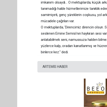
imkanım olsaydı… O mektuplarda; küçük arkadaş
tanımadığı halde hizmetlerimize tanıklık ed
samimiyeti, genç yüreklerin coşkusu, yol ark
mücadele çağrıları var.
O mektuplarda; 'Direncimiz direncin olsun. Se
seslenen Emine Semra’nın haykıran sesi var. 
anlatabilmek seni, namussuza halden bilmeze,
yüzlerce kalp, oradan kanatlanmış ve hücr
binlerce kez." dedi.
ARTEMİS HABER