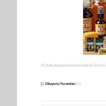
#Tutuklu Kuşadası Belediye Başkanı Ömer Gü
Okuyucu Yorumları
(0)