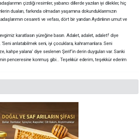
larımın çizdiği resimler, yabancı dillerde yazılan iyi dilekler, hiç
enlerin duaları, farkında olmadan yaşamına dokunduklarımızın
adaşlarımın cesareti ve vefası, dört bir yandan Aydınlının umut ve
vgimiz karatlasın yüreğine basın. Adalet, adalet, adalet!' diye
'Seni anlatabilmek seni, iyi çocuklara, kahramanlara. Seni
 kahpe yalana' diye seslenen Şerif’in derin duyguları var. Sanki
emin penceresine konmuş gibi… Teşekkür ederim, teşekkür ederim