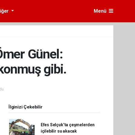
iğer
Menü
Ömer Günel:
konmuş gibi.
du.
İlginizi Çekebilir
Efes Selçuk’ta çeşmelerden
içilebilir su akacak