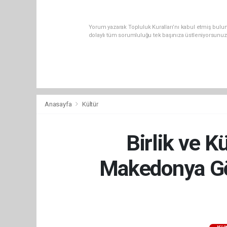
Yorum yazarak Topluluk Kuralları’nı kabul etmiş bulu
dolaylı tüm sorumluluğu tek başınıza üstleniyorsunuz
Anasayfa
Kültür
Birlik ve K
Makedonya Gö