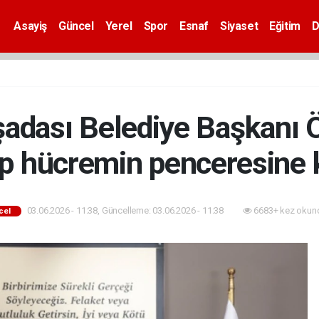
Asayiş
Güncel
Yerel
Spor
Esnaf
Siyaset
Eğitim
D
şadası Belediye Başkanı 
lp hücremin penceresine 
03.06.2026 - 11:38, Güncelleme: 03.06.2026 - 11:38
6683+ kez okun
cel