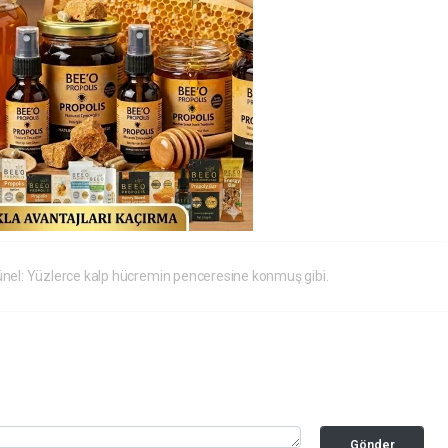
nel: Yüzlerce kalp hücremin penceresine konmuş gibi.
Gönder