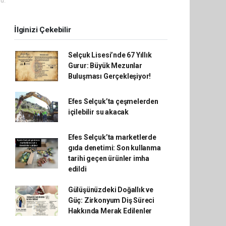
u.
İlginizi Çekebilir
Selçuk Lisesi’nde 67 Yıllık
Gurur: Büyük Mezunlar
Buluşması Gerçekleşiyor!
Efes Selçuk’ta çeşmelerden
içilebilir su akacak
Efes Selçuk’ta marketlerde
gıda denetimi: Son kullanma
tarihi geçen ürünler imha
edildi
Gülüşünüzdeki Doğallık ve
Güç: Zirkonyum Diş Süreci
Hakkında Merak Edilenler