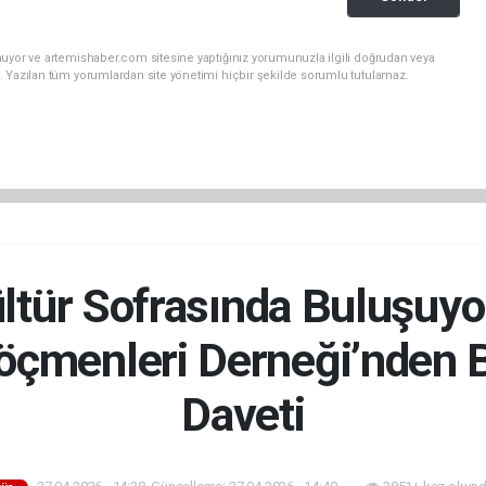
nuyor ve artemishaber.com sitesine yaptığınız yorumunuzla ilgili doğrudan veya
. Yazılan tüm yorumlardan site yönetimi hiçbir şekilde sorumlu tutulamaz.
ültür Sofrasında Buluşuy
çmenleri Derneği’nden B
Daveti