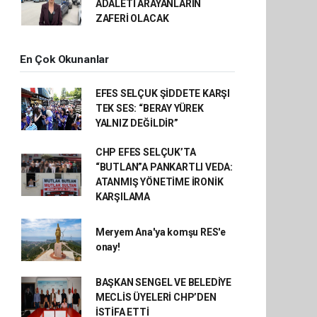
ADALETİ ARAYANLARIN
ZAFERİ OLACAK
En Çok Okunanlar
EFES SELÇUK ŞİDDETE KARŞI
TEK SES: “BERAY YÜREK
YALNIZ DEĞİLDİR”
CHP EFES SELÇUK’TA
“BUTLAN”A PANKARTLI VEDA:
ATANMIŞ YÖNETİME İRONİK
KARŞILAMA
Meryem Ana'ya komşu RES'e
onay!
BAŞKAN SENGEL VE BELEDİYE
MECLİS ÜYELERİ CHP’DEN
İSTİFA ETTİ