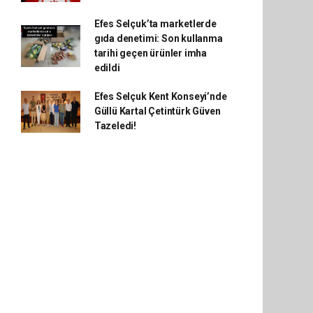
Efes Selçuk’ta marketlerde
gıda denetimi: Son kullanma
tarihi geçen ürünler imha
edildi
Efes Selçuk Kent Konseyi’nde
Güllü Kartal Çetintürk Güven
Tazeledi!