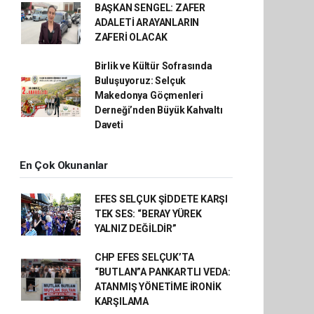
BAŞKAN SENGEL: ZAFER
ADALETİ ARAYANLARIN
ZAFERİ OLACAK
Birlik ve Kültür Sofrasında
Buluşuyoruz: Selçuk
Makedonya Göçmenleri
Derneği’nden Büyük Kahvaltı
Daveti
En Çok Okunanlar
EFES SELÇUK ŞİDDETE KARŞI
TEK SES: “BERAY YÜREK
YALNIZ DEĞİLDİR”
CHP EFES SELÇUK’TA
“BUTLAN”A PANKARTLI VEDA:
ATANMIŞ YÖNETİME İRONİK
KARŞILAMA