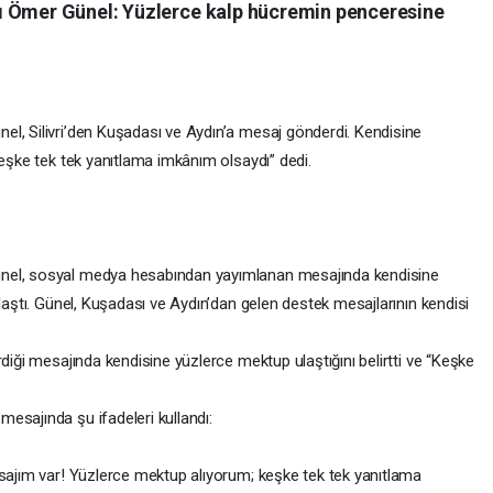
ı Ömer Günel: Yüzlerce kalp hücremin penceresine
l, Silivri’den Kuşadası ve Aydın’a mesaj gönderdi. Kendisine
Keşke tek tek yanıtlama imkânım olsaydı” dedi.
ünel, sosyal medya hesabından yayımlanan mesajında kendisine
ylaştı. Günel, Kuşadası ve Aydın’dan gelen destek mesajlarının kendisi
rdiği mesajında kendisine yüzlerce mektup ulaştığını belirtti ve “Keşke
esajında şu ifadeleri kullandı:
esajım var! Yüzlerce mektup alıyorum; keşke tek tek yanıtlama