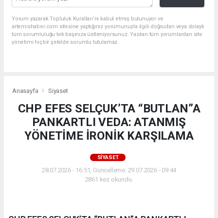
Yorum yazarak Topluluk Kuralları’nı kabul etmiş bulunuyor ve
artemishaber.com sitesine yaptığınız yorumunuzla ilgili doğrudan veya dolaylı
tüm sorumluluğu tek başınıza üstleniyorsunuz. Yazılan tüm yorumlardan site
yönetimi hiçbir şekilde sorumlu tutulamaz.
Filiz Ceritoğlu Sengel (@filizceritoglusengel)'in paylaştığı bir gönderi
Anasayfa
Siyaset
CHP EFES SELÇUK’TA “BUTLAN”A
PANKARTLI VEDA: ATANMIŞ
YÖNETİME İRONİK KARŞILAMA
SIYASET
28.07.2026 - 16:51, Güncelleme: 29.07.2026 - 09:44
2861 kez okundu.