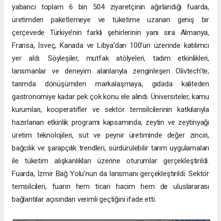
yabancı toplam 6 bin 504 ziyaretçinin ağırlandığı fuarda,
üretimden paketlemeye ve tüketime uzanan geniş bir
çerçevede Türkiye’nin farklı şehirlerinin yanı sıra Almanya,
Fransa, İsveç, Kanada ve Libya’dan 100’ün üzerinde katılımcı
yer aldı. Söyleşiler, mutfak atölyeleri, tadım etkinlikleri,
lansmanlar ve deneyim alanlarıyla zenginleşen Olivtech’te;
tarımda dönüşümden markalaşmaya, gıdada kaliteden
gastronomiye kadar pek çok konu ele alındı. Üniversiteler, kamu
kurumları, kooperatifler ve sektör temsilcilerinin katkılarıyla
hazırlanan etkinlik programı kapsamında; zeytin ve zeytinyağı
üretim teknolojileri, süt ve peynir üretiminde değer zinciri,
bağcılık ve şarapçılık trendleri, sürdürülebilir tarım uygulamaları
ile tüketim alışkanlıkları üzerine oturumlar gerçekleştirildi.
Fuarda, İzmir Bağ Yolu’nun da lansmanı gerçekleştirildi. Sektör
temsilcileri, fuarın hem ticari hacim hem de uluslararası
bağlantılar açısından verimli geçtiğini ifade etti.