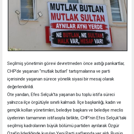
Seçilmiş yönetimin görevi devretmeden önce astığı pankartlar,
CHP’de yaşanan “mutlak butlan” tartışmalarına ve parti
içerisinde yaşanan sürece yönelik siyasi bir mesaj olarak
değerlendirildi.
Öte yandan, Efes Selçuk’ta yaşanan bu toplu istifa süreci
yalnızca ilçe örgütüyle sınırlı kalmadı. İlçe başkanlığı, kadın ve
gençlik kolları yönetimleri, belediye başkanı ve belediye meclis
üyelerinin tamamının istifasıyla birlikte, CHP’nin Efes Selçuk’taki
seçilmiş kadrolarının büyük bölümü partiden ayrılarak Özgür
Özel’in liderliğinde kurulan Yeni Parti saflarında yer aldı. Bugün