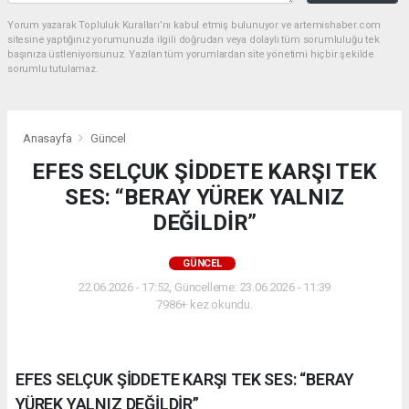
Yorum yazarak Topluluk Kuralları’nı kabul etmiş bulunuyor ve artemishaber.com
sitesine yaptığınız yorumunuzla ilgili doğrudan veya dolaylı tüm sorumluluğu tek
başınıza üstleniyorsunuz. Yazılan tüm yorumlardan site yönetimi hiçbir şekilde
sorumlu tutulamaz.
Anasayfa
Güncel
EFES SELÇUK ŞİDDETE KARŞI TEK
SES: “BERAY YÜREK YALNIZ
DEĞİLDİR”
GÜNCEL
22.06.2026 - 17:52, Güncelleme: 23.06.2026 - 11:39
7986+ kez okundu.
EFES SELÇUK ŞİDDETE KARŞI TEK SES: “BERAY
YÜREK YALNIZ DEĞİLDİR”