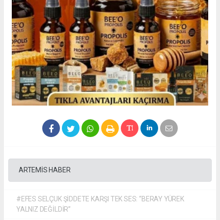
ARTEMİS HABER
#EFES SELÇUK ŞİDDETE KARŞI TEK SES: “BERAY YÜREK
YALNIZ DEĞİLDİR”