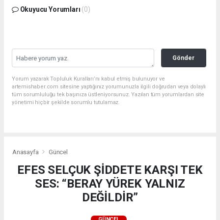
Okuyucu Yorumları
(0)
Gönder
Yorum yazarak Topluluk Kuralları’nı kabul etmiş bulunuyor ve
artemishaber.com sitesine yaptığınız yorumunuzla ilgili doğrudan veya dolaylı
tüm sorumluluğu tek başınıza üstleniyorsunuz. Yazılan tüm yorumlardan site
yönetimi hiçbir şekilde sorumlu tutulamaz.
Anasayfa
Güncel
EFES SELÇUK ŞİDDETE KARŞI TEK
SES: “BERAY YÜREK YALNIZ
DEĞİLDİR”
GÜNCEL