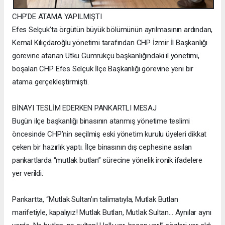
CHP’DE ATAMA YAPILMIŞTI
Efes Selçuk’ta örgütün büyük bölümünün ayrılmasının ardından,
Kemal Kılıçdaroğlu yönetimi tarafından CHP İzmir İl Başkanlığı
görevine atanan Utku Gümrükçü başkanlığındaki il yönetimi,
boşalan CHP Efes Selçuk İlçe Başkanlığı görevine yeni bir
atama gerçekleştirmişti.
BİNAYI TESLİM EDERKEN PANKARTLI MESAJ
Bugün ilçe başkanlığı binasının atanmış yönetime teslimi
öncesinde CHP’nin seçilmiş eski yönetim kurulu üyeleri dikkat
çeken bir hazırlık yaptı. İlçe binasının dış cephesine asılan
pankartlarda “mutlak butlan” sürecine yönelik ironik ifadelere
yer verildi.
Pankartta, “Mutlak Sultan’ın talimatıyla, Mutlak Butlan
marifetiyle, kapalıyız! Mutlak Butlan, Mutlak Sultan… Aynılar aynı