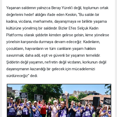
Yaşanan saldırının yalnızca Beray Yürek’i değil, toplumun ortak
değerlerini hedef aldığını ifade eden Keskin, “Bu saldırı bir
kadına, vicdana, merhamete, dayanışmaya ve birlikte yaşama
kültürüne yönelmiş bir saldırıdır. Bizler Efes Selçuk Kadın
Platformu olarak şiddetin kimden gelirse gelsin, kime yönelirse
yönelsin karşısında durmaya devam edeceğiz. Kadınların,
çocukların, hayvanların ve tüm canlıların yaşam hakkını
savunmak; daha adil, eşit ve güvenli bir yaşamın temelidir.
Şiddetin değil yaşamın, nefretin değil vicdanın, korkunun değil
dayanışmanın kazandığı bir gelecek için mücadelemizi
sürdüreceğiz” dedi.