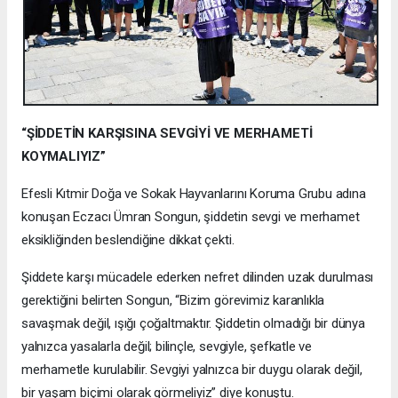
“ŞİDDETİN KARŞISINA SEVGİYİ VE MERHAMETİ
KOYMALIYIZ”
Efesli Kıtmir Doğa ve Sokak Hayvanlarını Koruma Grubu adına
konuşan Eczacı Ümran Songun, şiddetin sevgi ve merhamet
eksikliğinden beslendiğine dikkat çekti.
Şiddete karşı mücadele ederken nefret dilinden uzak durulması
gerektiğini belirten Songun, “Bizim görevimiz karanlıkla
savaşmak değil, ışığı çoğaltmaktır. Şiddetin olmadığı bir dünya
yalnızca yasalarla değil; bilinçle, sevgiyle, şefkatle ve
merhametle kurulabilir. Sevgiyi yalnızca bir duygu olarak değil,
bir yaşam biçimi olarak görmeliyiz” diye konuştu.