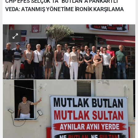
CHP EFES SELÇUK’TA “BUTLAN”A PANKARTLI
VEDA: ATANMIŞ YÖNETİME İRONİK KARŞILAMA