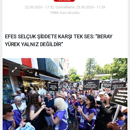
22.06.2026 - 17:52, Güncelleme: 23.06.2026 - 11:39
7986+ kez okundu.
EFES SELÇUK ŞİDDETE KARŞI TEK SES: “BERAY
YÜREK YALNIZ DEĞİLDİR”