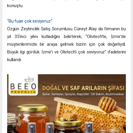
konuştu.
“Bu fuarı çok seviyoruz”
Özgün Zeytincilik Satış Sorumlusu Cüneyt Alay da firmanın bu
yıl 35’inci yılını kutladığını belirterek, “Olivtech’te, İzmir’de
müşterilerimizle bir araya gelmek bizim için çok değerliydi.
Büyük ilgi gördük. İzmir’i ve Olivtech’i çok seviyoruz” ifadelerini
kullandı.