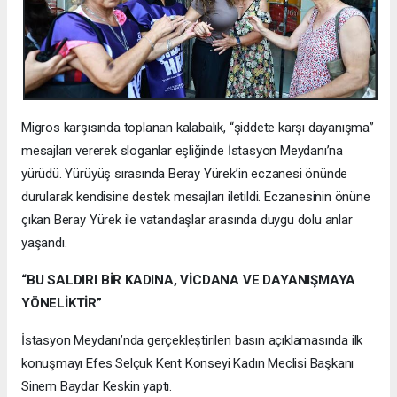
Migros karşısında toplanan kalabalık, “şiddete karşı dayanışma”
mesajları vererek sloganlar eşliğinde İstasyon Meydanı’na
yürüdü. Yürüyüş sırasında Beray Yürek’in eczanesi önünde
durularak kendisine destek mesajları iletildi. Eczanesinin önüne
çıkan Beray Yürek ile vatandaşlar arasında duygu dolu anlar
yaşandı.
“BU SALDIRI BİR KADINA, VİCDANA VE DAYANIŞMAYA
YÖNELİKTİR”
İstasyon Meydanı’nda gerçekleştirilen basın açıklamasında ilk
konuşmayı Efes Selçuk Kent Konseyi Kadın Meclisi Başkanı
Sinem Baydar Keskin yaptı.