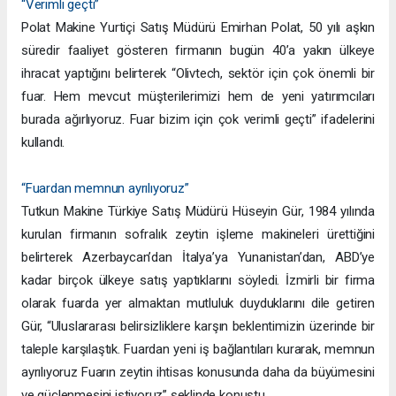
“Verimli geçti”
Polat Makine Yurtiçi Satış Müdürü Emirhan Polat, 50 yılı aşkın
süredir faaliyet gösteren firmanın bugün 40’a yakın ülkeye
ihracat yaptığını belirterek “Olivtech, sektör için çok önemli bir
fuar. Hem mevcut müşterilerimizi hem de yeni yatırımcıları
burada ağırlıyoruz. Fuar bizim için çok verimli geçti” ifadelerini
kullandı.
“Fuardan memnun ayrılıyoruz”
Tutkun Makine Türkiye Satış Müdürü Hüseyin Gür, 1984 yılında
kurulan firmanın sofralık zeytin işleme makineleri ürettiğini
belirterek Azerbaycan’dan İtalya’ya Yunanistan’dan, ABD’ye
kadar birçok ülkeye satış yaptıklarını söyledi. İzmirli bir firma
olarak fuarda yer almaktan mutluluk duyduklarını dile getiren
Gür, “Uluslararası belirsizliklere karşın beklentimizin üzerinde bir
taleple karşılaştık. Fuardan yeni iş bağlantıları kurarak, memnun
ayrılıyoruz Fuarın zeytin ihtisas konusunda daha da büyümesini
ve güçlenmesini istiyoruz” şeklinde konuştu.