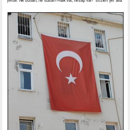
yerde. Ne butlan, ne sultan! Halk var, hesap var!” sözleri yer aldı.