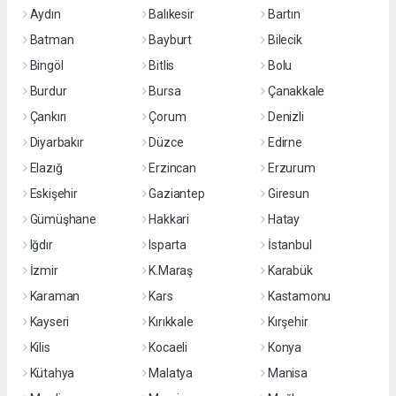
Aydın
Balıkesir
Bartın
Batman
Bayburt
Bilecik
Bingöl
Bitlis
Bolu
Burdur
Bursa
Çanakkale
Çankırı
Çorum
Denizli
Diyarbakır
Düzce
Edirne
Elazığ
Erzincan
Erzurum
Eskişehir
Gaziantep
Giresun
Gümüşhane
Hakkari
Hatay
Iğdır
Isparta
İstanbul
İzmir
K.Maraş
Karabük
Karaman
Kars
Kastamonu
Kayseri
Kırıkkale
Kırşehir
Kilis
Kocaeli
Konya
Kütahya
Malatya
Manisa