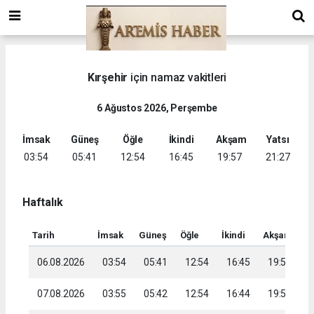
Kırşehir
için namaz vakitleri
6 Ağustos 2026, Perşembe
İmsak
Güneş
Öğle
İkindi
Akşam
Yatsı
03:54
05:41
12:54
16:45
19:57
21:27
Haftalık
Tarih
İmsak
Güneş
Öğle
İkindi
Akşam
Ya
06.08.2026
03:54
05:41
12:54
16:45
19:57
2
07.08.2026
03:55
05:42
12:54
16:44
19:56
2