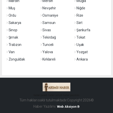
Mardin
Mersin
Muğla
Muş
Nevşehir
Niğde
Ordu
Osmaniye
Rize
Sakarya
Samsun
Siirt
Sinop
Sivas
Şanlıurfa
Şırnak
Tekirdağ
Tokat
Trabzon
Tunceli
Uşak
Van
Yalova
Yozgat
Zonguldak
Kırklareli
Ankara
haber paketi
haber scripti
haber yazılımı
Tüm hakları saklı tutulmaktadır.Copyright 2026©
Haber Yazılımı:
Web Aksiyon ®