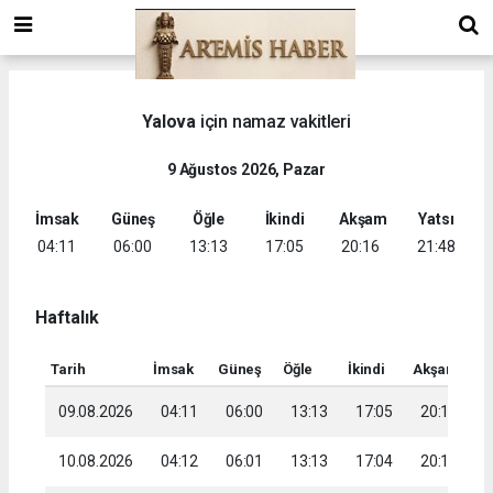
Yalova
için namaz vakitleri
9 Ağustos 2026, Pazar
İmsak
Güneş
Öğle
İkindi
Akşam
Yatsı
04:11
06:00
13:13
17:05
20:16
21:48
Haftalık
Tarih
İmsak
Güneş
Öğle
İkindi
Akşam
Ya
09.08.2026
04:11
06:00
13:13
17:05
20:16
2
10.08.2026
04:12
06:01
13:13
17:04
20:15
2