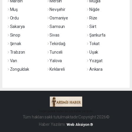
Mardin
Mersin
Muğla
Muş
Nevşehir
Niğde
Ordu
Osmaniye
Rize
Sakarya
Samsun
Siirt
Sinop
Sivas
Şanlıurfa
Şırnak
Tekirdağ
Tokat
Trabzon
Tunceli
Uşak
Van
Yalova
Yozgat
Zonguldak
Kırklareli
Ankara
haber paketi
haber scripti
haber yazılımı
Tüm hakları saklı tutulmaktadır.Copyright 2026©
Haber Yazılımı:
Web Aksiyon ®