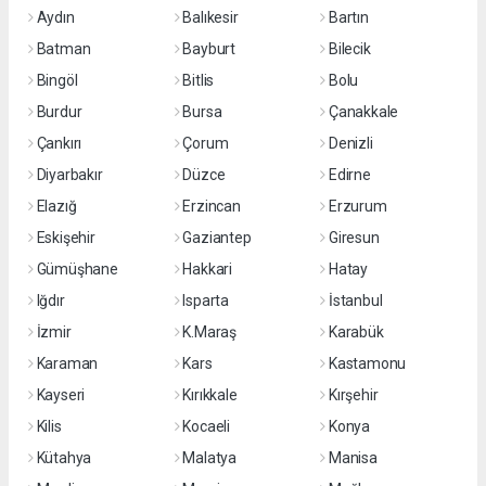
Aydın
Balıkesir
Bartın
Batman
Bayburt
Bilecik
Bingöl
Bitlis
Bolu
Burdur
Bursa
Çanakkale
Çankırı
Çorum
Denizli
Diyarbakır
Düzce
Edirne
Elazığ
Erzincan
Erzurum
Eskişehir
Gaziantep
Giresun
Gümüşhane
Hakkari
Hatay
Iğdır
Isparta
İstanbul
İzmir
K.Maraş
Karabük
Karaman
Kars
Kastamonu
Kayseri
Kırıkkale
Kırşehir
Kilis
Kocaeli
Konya
Kütahya
Malatya
Manisa