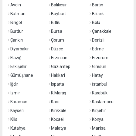
Aydın
Balıkesir
Bartın
Batman
Bayburt
Bilecik
Bingöl
Bitlis
Bolu
Burdur
Bursa
Çanakkale
Çankırı
Çorum
Denizli
Diyarbakır
Düzce
Edirne
Elazığ
Erzincan
Erzurum
Eskişehir
Gaziantep
Giresun
Gümüşhane
Hakkari
Hatay
Iğdır
Isparta
İstanbul
İzmir
K.Maraş
Karabük
Karaman
Kars
Kastamonu
Kayseri
Kırıkkale
Kırşehir
Kilis
Kocaeli
Konya
Kütahya
Malatya
Manisa