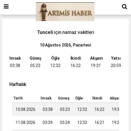
Tunceli
için namaz vakitleri
10 Ağustos 2026, Pazartesi
İmsak
Güneş
Öğle
İkindi
Akşam
Yatsı
03:38
05:23
12:32
16:22
19:31
20:59
Haftalık
Tarih
İmsak
Güneş
Öğle
İkindi
Akşam
Ya
10.08.2026
03:38
05:23
12:32
16:22
19:31
2
11.08.2026
03:39
05:24
12:32
16:21
19:29
2