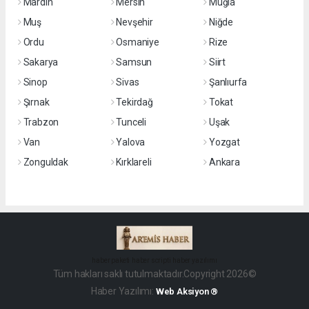
Mardin
Mersin
Muğla
Muş
Nevşehir
Niğde
Ordu
Osmaniye
Rize
Sakarya
Samsun
Siirt
Sinop
Sivas
Şanlıurfa
Şırnak
Tekirdağ
Tokat
Trabzon
Tunceli
Uşak
Van
Yalova
Yozgat
Zonguldak
Kırklareli
Ankara
haber paketi
haber scripti
haber yazılımı
Tüm hakları saklı tutulmaktadır.Copyright 2026©
Haber Yazılımı:
Web Aksiyon ®