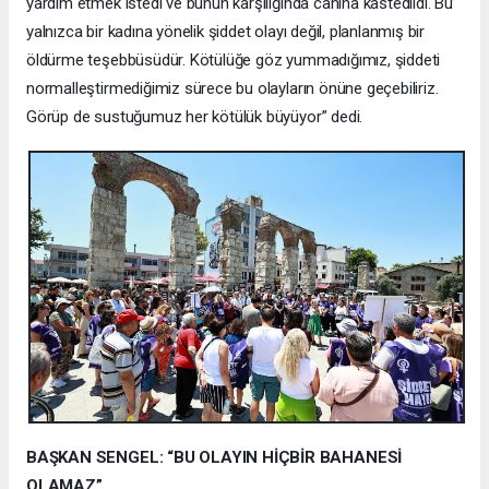
yardım etmek istedi ve bunun karşılığında canına kastedildi. Bu
yalnızca bir kadına yönelik şiddet olayı değil, planlanmış bir
öldürme teşebbüsüdür. Kötülüğe göz yummadığımız, şiddeti
normalleştirmediğimiz sürece bu olayların önüne geçebiliriz.
Görüp de sustuğumuz her kötülük büyüyor” dedi.
BAŞKAN SENGEL: “BU OLAYIN HİÇBİR BAHANESİ
OLAMAZ”