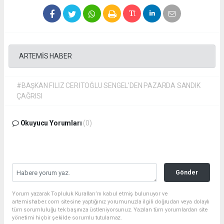
ARTEMİS HABER
#BAŞKAN FİLİZ CERİTOĞLU SENGEL’DEN PAZARDA SANDIK
ÇAĞRISI
Okuyucu Yorumları
(0)
Gönder
Yorum yazarak Topluluk Kuralları’nı kabul etmiş bulunuyor ve
artemishaber.com sitesine yaptığınız yorumunuzla ilgili doğrudan veya dolaylı
tüm sorumluluğu tek başınıza üstleniyorsunuz. Yazılan tüm yorumlardan site
yönetimi hiçbir şekilde sorumlu tutulamaz.