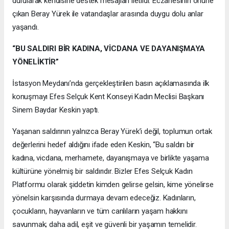
durularak kendisine destek mesajları iletildi. Eczanesinin önüne
çıkan Beray Yürek ile vatandaşlar arasında duygu dolu anlar
yaşandı.
“BU SALDIRI BİR KADINA, VİCDANA VE DAYANIŞMAYA
YÖNELİKTİR”
İstasyon Meydanı’nda gerçekleştirilen basın açıklamasında ilk
konuşmayı Efes Selçuk Kent Konseyi Kadın Meclisi Başkanı
Sinem Baydar Keskin yaptı.
Yaşanan saldırının yalnızca Beray Yürek’i değil, toplumun ortak
değerlerini hedef aldığını ifade eden Keskin, “Bu saldırı bir
kadına, vicdana, merhamete, dayanışmaya ve birlikte yaşama
kültürüne yönelmiş bir saldırıdır. Bizler Efes Selçuk Kadın
Platformu olarak şiddetin kimden gelirse gelsin, kime yönelirse
yönelsin karşısında durmaya devam edeceğiz. Kadınların,
çocukların, hayvanların ve tüm canlıların yaşam hakkını
savunmak; daha adil, eşit ve güvenli bir yaşamın temelidir.