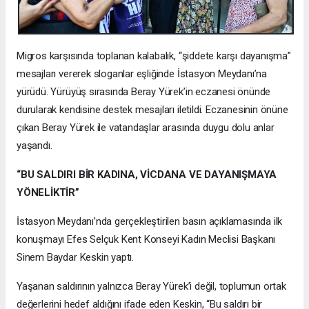
Migros karşısında toplanan kalabalık, “şiddete karşı dayanışma”
mesajları vererek sloganlar eşliğinde İstasyon Meydanı’na
yürüdü. Yürüyüş sırasında Beray Yürek’in eczanesi önünde
durularak kendisine destek mesajları iletildi. Eczanesinin önüne
çıkan Beray Yürek ile vatandaşlar arasında duygu dolu anlar
yaşandı.
“BU SALDIRI BİR KADINA, VİCDANA VE DAYANIŞMAYA
YÖNELİKTİR”
İstasyon Meydanı’nda gerçekleştirilen basın açıklamasında ilk
konuşmayı Efes Selçuk Kent Konseyi Kadın Meclisi Başkanı
Sinem Baydar Keskin yaptı.
Yaşanan saldırının yalnızca Beray Yürek’i değil, toplumun ortak
değerlerini hedef aldığını ifade eden Keskin, “Bu saldırı bir