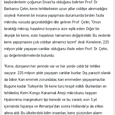
kaybedenlerin çoğunun Sivas’ta olduğunu belirten Prof. Dr.
Barbaros Çetin, kene tehlikelisinin uzun yıllar ciddiye alınmadığını
söyledi. Kenenin bir insana yapışması durumunda birden fazla
mikrobu vücuda geçirebildiğini dile getiren Prof. Çetin, “Onun
bıraktığı mikrop, hayatınız boyunca size eşlik eden. Diğer bir
deyişle bir kene, sizin hayatınızı tamamen değiştirebilir. Bu nedenle
kene yapışmasını çok ciddiye almamız lazım” dedi. Kenelerin, 225
milyon yıldır yaşayan canlılar olduğunu ifade eden Prof. Dr. Çetin,
şu değerlendirmelerde bulundu:
“Kene, dünyanın her yerinde var ve her yerde ciddi bir tehlike
saçıyor. 225 milyon yıldır yaşayan canlılar bunlar. Dış parazit olarak
da bilinir. Kan emmek zorundalar, kan emmeden yaşayamazlar.
Bugüne kadar Türkiye’de 56 kene türü tespit edildi. Bunlardan en
tehlikelisi, Kırım Kongo Kanamalı Ateşi mikrobunu taşıyan
Hyalomma marginatum tipi kenedir ve bu zararlı, son 5 yıl
içerisinde İspanya ve Almanya’dan sonra Hollanda’yı da etkisi
altına aldı. Bu ülkelerdeki bilim insanları, kene yüzünden alarm