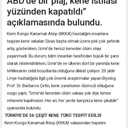
ABD’de bir plaj, kene istilası
yüzünden kapatıldı”
açıklamasında bulundu.
Kırım Kongo Kanamalı Ateşi (KKKA) hastalığını insanlara
taşıyan kene vakaları Sivas başta olmak üzere pek çok şehirde
artış gösterirken, İzmir’de henüz keneden ölüm olayı
yaşanmadı. Bu durum, bilim insanları tarafından büyük bir şans
olarak nitelendirilirken, İzmir’de ve ülkenin dört bir yanında kene
tehlikesinin ciddi boyutlarda olduğuna dikkat çekiyor. 20 yıldır
Lmye hastalığıyla ilgili çok önemli araştırmalar yapan Biyolog
Prof. Dr. Barbaros Çetin, kene zararlısının ölümcül olduğuna
vurgu yaptı, “İzmir’de keneden ölüm vakası yok diye kimse
rehavete kapılmasın. Her an, her yerde karşınıza kene çıkabilir”
uyarısında bulundu.
TÜRKİYE’DE 56 ÇEŞİT KENE TÜRÜ TESPİT EDİLDİ
Kırım Kongo Kanamalı Ateşi (KKKA) vakasından hayatını