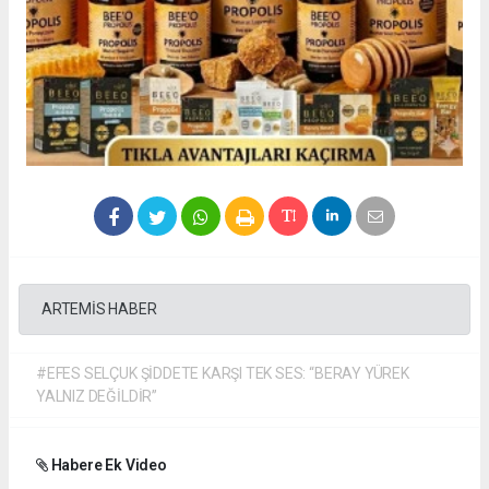
ARTEMİS HABER
#EFES SELÇUK ŞİDDETE KARŞI TEK SES: “BERAY YÜREK
YALNIZ DEĞİLDİR”
Habere Ek Video