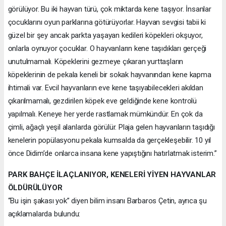
görülüyor. Bu iki hayvan türü, çok miktarda kene taşıyor. İnsanlar
çocuklarını oyun parklarına götürüyorlar. Hayvan sevgisi tabii ki
güzel bir şey ancak parkta yaşayan kedileri köpekleri okşuyor,
onlarla oynuyor çocuklar. O hayvanların kene taşıdıkları gerçeği
unutulmamalı. Köpeklerini gezmeye çıkaran yurttaşların
köpeklerinin de pekala keneli bir sokak hayvanından kene kapma
ihtimali var. Evcil hayvanların eve kene taşıyabilecekleri akıldan
çıkarılmamalı, gezdirilen köpek eve geldiğinde kene kontrolü
yapılmalı. Keneye her yerde rastlamak mümkündür. En çok da
çimli, ağaçlı yeşil alanlarda görülür. Plaja gelen hayvanların taşıdığı
kenelerin popülasyonu pekala kumsalda da gerçekleşebilir. 10 yıl
önce Didim’de onlarca insana kene yapıştığını hatırlatmak isterim.”
PARK BAHÇE İLAÇLANIYOR, KENELERİ YİYEN HAYVANLAR
ÖLDÜRÜLÜYOR
“Bu işin şakası yok” diyen bilim insanı Barbaros Çetin, ayrıca şu
açıklamalarda bulundu: