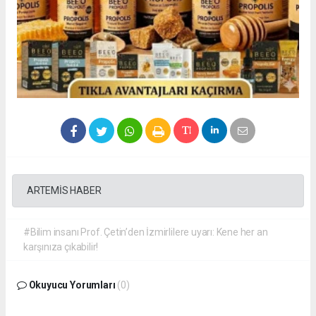
ARTEMİS HABER
#Bilim insanı Prof. Çetin’den İzmirlilere uyarı: Kene her an
karşınıza çıkabilir!
Okuyucu Yorumları
(0)