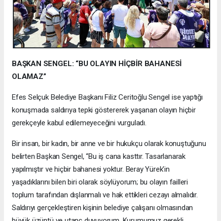
BAŞKAN SENGEL: “BU OLAYIN HİÇBİR BAHANESİ
OLAMAZ”
Efes Selçuk Belediye Başkanı Filiz Ceritoğlu Sengel ise yaptığı
konuşmada saldırıya tepki göstererek yaşanan olayın hiçbir
gerekçeyle kabul edilemeyeceğini vurguladı.
Bir insan, bir kadın, bir anne ve bir hukukçu olarak konuştuğunu
belirten Başkan Sengel, “Bu iş cana kasttır. Tasarlanarak
yapılmıştır ve hiçbir bahanesi yoktur. Beray Yürek’in
yaşadıklarını bilen biri olarak söylüyorum; bu olayın failleri
toplum tarafından dışlanmalı ve hak ettikleri cezayı almalıdır.
Saldırıyı gerçekleştiren kişinin belediye çalışanı olmasından
büyük üzüntü ve utanç duyuyorum. Kurumumuz gerekli