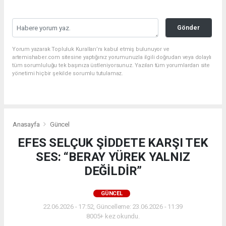
Gönder
Yorum yazarak Topluluk Kuralları’nı kabul etmiş bulunuyor ve
artemishaber.com sitesine yaptığınız yorumunuzla ilgili doğrudan veya dolaylı
tüm sorumluluğu tek başınıza üstleniyorsunuz. Yazılan tüm yorumlardan site
yönetimi hiçbir şekilde sorumlu tutulamaz.
Anasayfa
Güncel
EFES SELÇUK ŞİDDETE KARŞI TEK
SES: “BERAY YÜREK YALNIZ
DEĞİLDİR”
GÜNCEL
22.06.2026 - 17:52, Güncelleme: 23.06.2026 - 11:39
8005+ kez okundu.