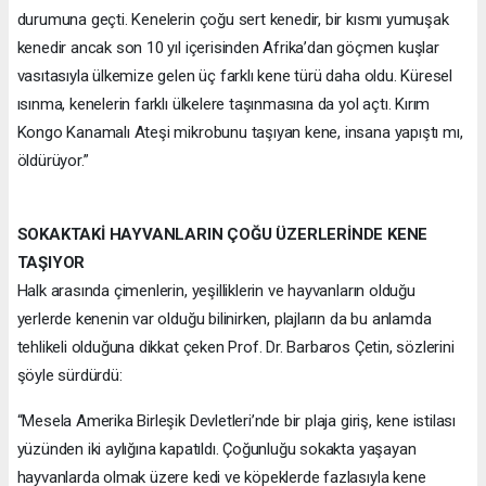
durumuna geçti. Kenelerin çoğu sert kenedir, bir kısmı yumuşak
kenedir ancak son 10 yıl içerisinden Afrika’dan göçmen kuşlar
vasıtasıyla ülkemize gelen üç farklı kene türü daha oldu. Küresel
ısınma, kenelerin farklı ülkelere taşınmasına da yol açtı. Kırım
Kongo Kanamalı Ateşi mikrobunu taşıyan kene, insana yapıştı mı,
öldürüyor.”
SOKAKTAKİ HAYVANLARIN ÇOĞU ÜZERLERİNDE KENE
TAŞIYOR
Halk arasında çimenlerin, yeşilliklerin ve hayvanların olduğu
yerlerde kenenin var olduğu bilinirken, plajların da bu anlamda
tehlikeli olduğuna dikkat çeken Prof. Dr. Barbaros Çetin, sözlerini
şöyle sürdürdü:
“Mesela Amerika Birleşik Devletleri’nde bir plaja giriş, kene istilası
yüzünden iki aylığına kapatıldı. Çoğunluğu sokakta yaşayan
hayvanlarda olmak üzere kedi ve köpeklerde fazlasıyla kene