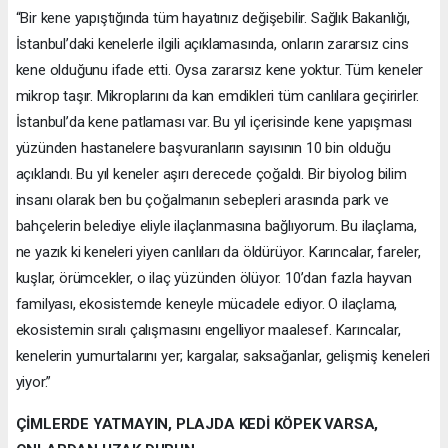
“Bir kene yapıştığında tüm hayatınız değişebilir. Sağlık Bakanlığı,
İstanbul’daki kenelerle ilgili açıklamasında, onların zararsız cins
kene olduğunu ifade etti. Oysa zararsız kene yoktur. Tüm keneler
mikrop taşır. Mikroplarını da kan emdikleri tüm canlılara geçirirler.
İstanbul’da kene patlaması var. Bu yıl içerisinde kene yapışması
yüzünden hastanelere başvuranların sayısının 10 bin olduğu
açıklandı. Bu yıl keneler aşırı derecede çoğaldı. Bir biyolog bilim
insanı olarak ben bu çoğalmanın sebepleri arasında park ve
bahçelerin belediye eliyle ilaçlanmasına bağlıyorum. Bu ilaçlama,
ne yazık ki keneleri yiyen canlıları da öldürüyor. Karıncalar, fareler,
kuşlar, örümcekler, o ilaç yüzünden ölüyor. 10’dan fazla hayvan
familyası, ekosistemde keneyle mücadele ediyor. O ilaçlama,
ekosistemin sıralı çalışmasını engelliyor maalesef. Karıncalar,
kenelerin yumurtalarını yer; kargalar, saksağanlar, gelişmiş keneleri
yiyor.”
ÇİMLERDE YATMAYIN, PLAJDA KEDİ KÖPEK VARSA,