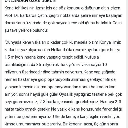
ONLARDAN UZAK DURUN
Kene tehlikesinin İzmir için de söz konusu olduğunun altını çizen
Prof. Dr. Barbaros Çetin, çeşitli noktalarda şehre inmeye başlayan
domuzların üzerinde de çok sayıda kene olduğunu hatırlattı. Çetin,
şu tavsiyelerde bulundu:
“Dünyada kene vakaları o kadar çok ki, mesela bizim Konya ilimiz
kadar bir yüzölçümü olan Hollanda’da resmi kayıtlara göre her yıl
1,5 milyon insana kene yapıştığı tespit edildi. Nüfusla
orantıladığımızda 85 milyonluk Türkiye’deki vaka sayısı 10
milyonun üzerindedir diye tahmin ediyorum. Kene yapıştığında
hemen hastaneye gidip operasyonla alınması gerekiyor. Bir de
yapışan kenenin alınma operasyonundan sonra hastadan kan
alınıyor, sonra haydi güle güle! Oysa ilk yaptığınız testlerle pek çok
şeyi göremezsiniz; 2-3 hafta içerisinde görebilirsiniz. Hastayı 2-3
hafta takip etmek gerekir. Ne yazık ki kene konusunda farkındalığı
yeterince gösteremiyoruz. Ülkede keneye karşı eğitim verilmiyor,
kimse umursamıyor bu zararlıyı. Bir kenenin acısı, üç gün sonra