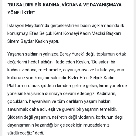
“BU SALDIRI BİR KADINA, VİCDANA VE DAYANIŞMAYA
YÖNELİKTİR”
İstasyon Meydanı’nda gerçekleştirilen basın açıklamasında ilk
konuşmayı Efes Selçuk Kent Konseyi Kadın Meclisi Başkanı
Sinem Baydar Keskin yaptı.
Yaşanan saldırının yalnızca Beray Yürek’i değil, toplumun ortak
değerlerini hedef aldığını ifade eden Keskin, “Bu saldırı bir
kadına, vicdana, merhamete, dayanışmaya ve birlikte yaşama
kültürüne yönelmiş bir saldırıdır. Bizler Efes Selçuk Kadın
Platformu olarak şiddetin kimden gelirse gelsin, kime yönelirse
yönelsin karşısında durmaya devam edeceğiz. Kadınların,
çocukların, hayvanların ve tüm canlıların yaşam hakkını
savunmak; daha adil, eşit ve güvenli bir yaşamın temelidir.
Şiddetin değil yaşamın, nefretin değil vicdanın, korkunun değil
dayanışmanın kazandığı bir gelecek için mücadelemizi
sürdüreceğiz” dedi.