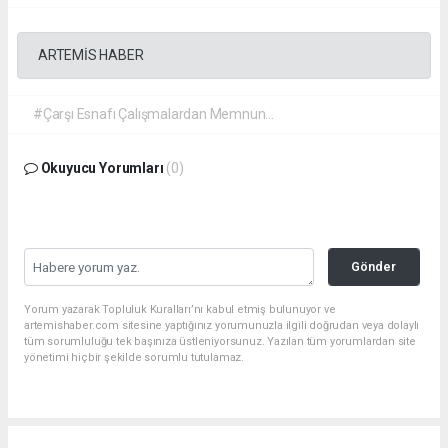
ARTEMİS HABER
#Çarşı Esnafı Çalışmalardan Memnun...
Okuyucu Yorumları
(0)
Gönder
Yorum yazarak Topluluk Kuralları’nı kabul etmiş bulunuyor ve
artemishaber.com sitesine yaptığınız yorumunuzla ilgili doğrudan veya dolaylı
tüm sorumluluğu tek başınıza üstleniyorsunuz. Yazılan tüm yorumlardan site
yönetimi hiçbir şekilde sorumlu tutulamaz.