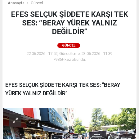
Anasayfa
Güncel
EFES SELÇUK ŞİDDETE KARŞI TEK
SES: “BERAY YÜREK YALNIZ
DEĞİLDİR”
GÜNCEL
22.06.2026 - 17:52, Güncelleme: 23.06.2026 - 11:39
7986+ kez okundu.
EFES SELÇUK ŞİDDETE KARŞI TEK SES: “BERAY
YÜREK YALNIZ DEĞİLDİR”