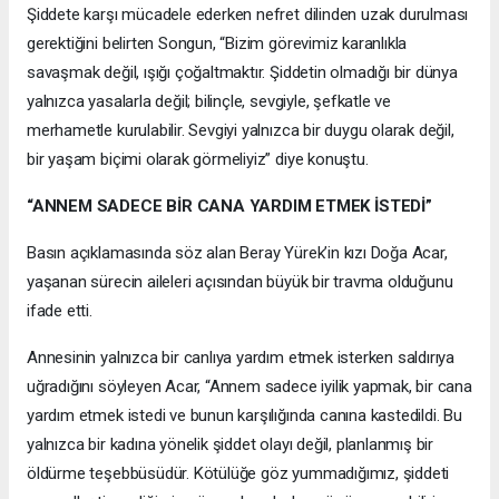
Şiddete karşı mücadele ederken nefret dilinden uzak durulması
gerektiğini belirten Songun, “Bizim görevimiz karanlıkla
savaşmak değil, ışığı çoğaltmaktır. Şiddetin olmadığı bir dünya
yalnızca yasalarla değil; bilinçle, sevgiyle, şefkatle ve
merhametle kurulabilir. Sevgiyi yalnızca bir duygu olarak değil,
bir yaşam biçimi olarak görmeliyiz” diye konuştu.
“ANNEM SADECE BİR CANA YARDIM ETMEK İSTEDİ”
Basın açıklamasında söz alan Beray Yürek’in kızı Doğa Acar,
yaşanan sürecin aileleri açısından büyük bir travma olduğunu
ifade etti.
Annesinin yalnızca bir canlıya yardım etmek isterken saldırıya
uğradığını söyleyen Acar, “Annem sadece iyilik yapmak, bir cana
yardım etmek istedi ve bunun karşılığında canına kastedildi. Bu
yalnızca bir kadına yönelik şiddet olayı değil, planlanmış bir
öldürme teşebbüsüdür. Kötülüğe göz yummadığımız, şiddeti