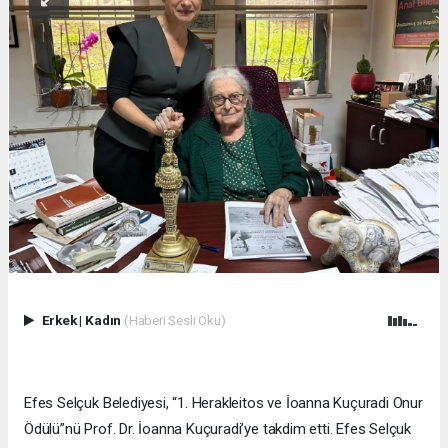
Erkek
|
Kadın
(Haberi Sesli Oku)
Efes Selçuk Belediyesi, “1. Herakleitos ve İoanna Kuçuradi Onur
Ödülü”nü Prof. Dr. İoanna Kuçuradi’ye takdim etti. Efes Selçuk