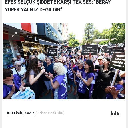
EFES SELÇUK ŞİDDETE KARŞI TEK SES: “BERAY
YÜREK YALNIZ DEĞİLDİR”
Erkek
|
Kadın
(Haberi Sesli Oku)