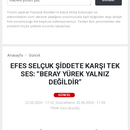
Yorum yazarak Topluluk Kuralları’nı kabul etmiş bulunuyor ve
artemishaber.com sitesine yaptığınız yorumunuzla ilgili doğrudan veya dolaylı
tüm sorumluluğu tek başınıza üstleniyorsunuz. Yazılan tüm yorumlardan site
yönetimi hiçbir şekilde sorumlu tutulamaz.
Anasayfa
Güncel
EFES SELÇUK ŞİDDETE KARŞI TEK
SES: “BERAY YÜREK YALNIZ
DEĞİLDİR”
GÜNCEL
22.06.2026 - 17:52, Güncelleme: 23.06.2026 - 11:39
7994+ kez okundu.