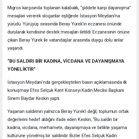
Migros karşısında toplanan kalabalık, “şiddete karşı dayanışma”
mesajları vererek sloganlar eşliğinde İstasyon Meydanı’na
yürüdü. Yürüyüş sırasında Beray Yürek’in eczanesi önünde
durularak kendisine destek mesajları iletildi. Eczanesinin önüne
çıkan Beray Yürek ile vatandaşlar arasında duygu dolu anlar
yaşandı.
“BU SALDIRI BİR KADINA, VİCDANA VE DAYANIŞMAYA
YÖNELİKTİR”
İstasyon Meydanı’nda gerçekleştirilen basın açıklamasında ilk
konuşmayı Efes Selçuk Kent Konseyi Kadın Meclisi Başkanı
Sinem Baydar Keskin yaptı.
Yaşanan saldırının yalnızca Beray Yürek’i değil, toplumun ortak
değerlerini hedef aldığını ifade eden Keskin, “Bu saldırı bir
kadına, vicdana, merhamete, dayanışmaya ve birlikte yaşama
kültürüne yönelmiş bir saldırıdır. Bizler Efes Selçuk Kadın