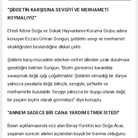
“ŞİDDETİN KARŞISINA SEVGİYİ VE MERHAMETİ
KOYMALIYIZ”
Efesli Kıtmir Doğa ve Sokak Hayvanlarını Koruma Grubu adına
konuşan Eczacı Ümran Songun, şiddetin sevgi ve merhamet
eksikliğinden beslendiğine dikkat çekti.
Şiddete karşı mücadele ederken nefret dilinden uzak durulması
gerektiğini belirten Songun, “Bizim görevimiz karanlıkla
savaşmak değil, ışığı çoğaltmaktır. Şiddetin olmadığı bir dünya
yalnızca yasalarla değil; bilinçle, sevgiyle, şefkatle ve
merhametle kurulabilir. Sevgiyi yalnızca bir duygu olarak değil,
bir yaşam biçimi olarak görmeliyiz” diye konuştu.
“ANNEM SADECE BİR CANA YARDIM ETMEK İSTEDİ”
Basın açıklamasında söz alan Beray Yürek’in kızı Doğa Acar,
yaşanan sürecin aileleri açısından büyük bir travma olduğunu