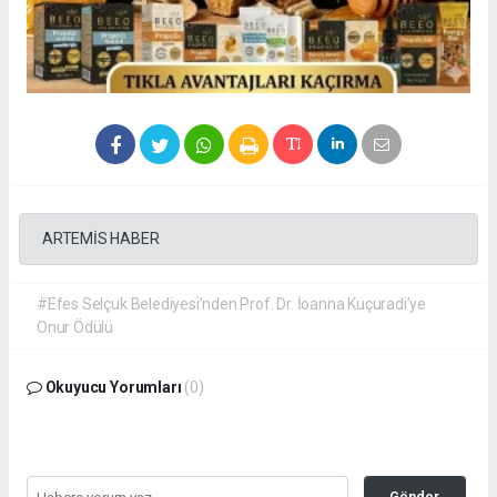
ARTEMİS HABER
#Efes Selçuk Belediyesi’nden Prof. Dr. İoanna Kuçuradi’ye
Onur Ödülü
Okuyucu Yorumları
(0)
Gönder