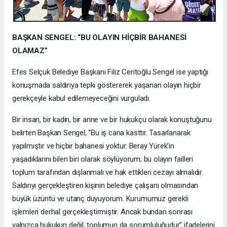
BAŞKAN SENGEL: “BU OLAYIN HİÇBİR BAHANESİ
OLAMAZ”
Efes Selçuk Belediye Başkanı Filiz Ceritoğlu Sengel ise yaptığı
konuşmada saldırıya tepki göstererek yaşanan olayın hiçbir
gerekçeyle kabul edilemeyeceğini vurguladı.
Bir insan, bir kadın, bir anne ve bir hukukçu olarak konuştuğunu
belirten Başkan Sengel, “Bu iş cana kasttır. Tasarlanarak
yapılmıştır ve hiçbir bahanesi yoktur. Beray Yürek’in
yaşadıklarını bilen biri olarak söylüyorum; bu olayın failleri
toplum tarafından dışlanmalı ve hak ettikleri cezayı almalıdır.
Saldırıyı gerçekleştiren kişinin belediye çalışanı olmasından
büyük üzüntü ve utanç duyuyorum. Kurumumuz gerekli
işlemleri derhal gerçekleştirmiştir. Ancak bundan sonrası
yalnızca hukukun değil, toplumun da sorumluluğudur” ifadelerini