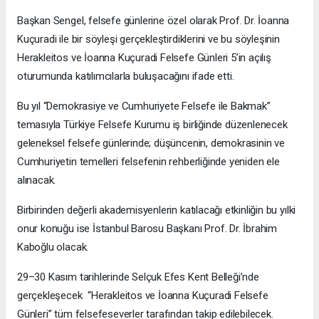
Başkan Sengel, felsefe günlerine özel olarak Prof. Dr. İoanna
Kuçuradi ile bir söyleşi gerçekleştirdiklerini ve bu söyleşinin
Herakleitos ve İoanna Kuçuradi Felsefe Günleri 5’in açılış
oturumunda katılımcılarla buluşacağını ifade etti.
Bu yıl “Demokrasiye ve Cumhuriyete Felsefe ile Bakmak”
temasıyla Türkiye Felsefe Kurumu iş birliğinde düzenlenecek
geleneksel felsefe günlerinde; düşüncenin, demokrasinin ve
Cumhuriyetin temelleri felsefenin rehberliğinde yeniden ele
alınacak.
Birbirinden değerli akademisyenlerin katılacağı etkinliğin bu yılki
onur konuğu ise İstanbul Barosu Başkanı Prof. Dr. İbrahim
Kaboğlu olacak.
29–30 Kasım tarihlerinde Selçuk Efes Kent Belleği’nde
gerçekleşecek “Herakleitos ve İoanna Kuçuradi Felsefe
Günleri” tüm felsefeseverler tarafından takip edilebilecek.