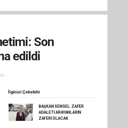
netimi: Son
a edildi
du.
İlginizi Çekebilir
BAŞKAN SENGEL: ZAFER
ADALETİ ARAYANLARIN
ZAFERİ OLACAK