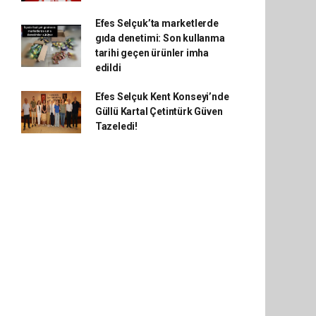
Efes Selçuk’ta marketlerde
gıda denetimi: Son kullanma
tarihi geçen ürünler imha
edildi
Efes Selçuk Kent Konseyi’nde
Güllü Kartal Çetintürk Güven
Tazeledi!