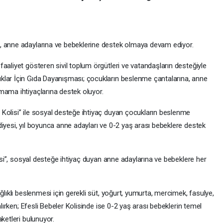
, anne adaylarına ve bebeklerine destek olmaya devam ediyor.
aaliyet gösteren sivil toplum örgütleri ve vatandaşların desteğiyle
klar İçin Gıda Dayanışması; çocukların beslenme çantalarına, anne
mama ihtiyaçlarına destek oluyor.
Kolisi” ile sosyal desteğe ihtiyaç duyan çocukların beslenme
iyesi, yıl boyunca anne adayları ve 0-2 yaş arası bebeklere destek
lisi”, sosyal desteğe ihtiyaç duyan anne adaylarına ve bebeklere her
ğlıklı beslenmesi için gerekli süt, yoğurt, yumurta, mercimek, fasulye,
alırken; Efesli Bebeler Kolisinde ise 0-2 yaş arası bebeklerin temel
ketleri bulunuyor.