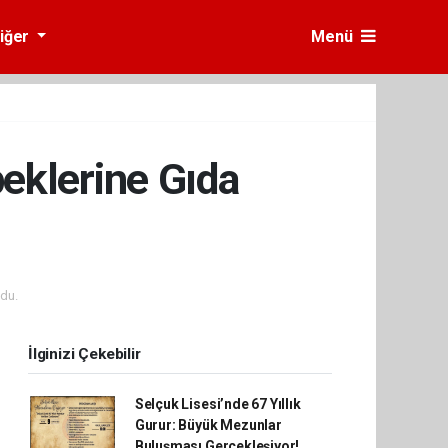
iğer
Menü
eklerine Gıda
du.
İlginizi Çekebilir
Selçuk Lisesi’nde 67 Yıllık
Gurur: Büyük Mezunlar
Buluşması Gerçekleşiyor!