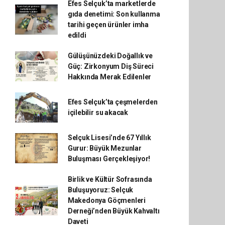
Efes Selçuk’ta marketlerde
gıda denetimi: Son kullanma
tarihi geçen ürünler imha
edildi
Gülüşünüzdeki Doğallık ve
Güç: Zirkonyum Diş Süreci
Hakkında Merak Edilenler
Efes Selçuk’ta çeşmelerden
içilebilir su akacak
Selçuk Lisesi’nde 67 Yıllık
Gurur: Büyük Mezunlar
Buluşması Gerçekleşiyor!
Birlik ve Kültür Sofrasında
Buluşuyoruz: Selçuk
Makedonya Göçmenleri
Derneği’nden Büyük Kahvaltı
Daveti