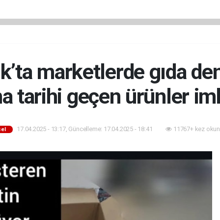
k’ta marketlerde gıda de
a tarihi geçen ürünler imh
17.04.2025 - 13:17, Güncelleme: 17.04.2025 - 18:41
11767+ kez okun
el