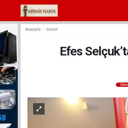
Anasayfa
Güncel
Efes Selçuk’
Günc