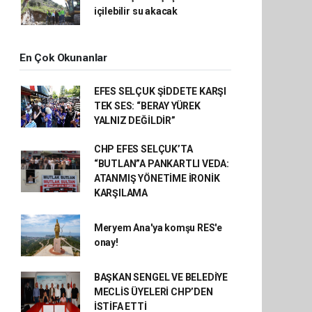
içilebilir su akacak
En Çok Okunanlar
EFES SELÇUK ŞİDDETE KARŞI
TEK SES: “BERAY YÜREK
YALNIZ DEĞİLDİR”
CHP EFES SELÇUK’TA
“BUTLAN”A PANKARTLI VEDA:
ATANMIŞ YÖNETİME İRONİK
KARŞILAMA
Meryem Ana'ya komşu RES'e
onay!
BAŞKAN SENGEL VE BELEDİYE
MECLİS ÜYELERİ CHP’DEN
İSTİFA ETTİ