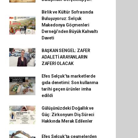
Birlik ve Kültür Sofrasında
Buluşuyoruz: Selçuk
Makedonya Göçmenleri
Derneği’nden Büyük Kahvaltı
Daveti
BAŞKAN SENGEL: ZAFER
ADALETİ ARAYANLARIN
ZAFERİ OLACAK
Efes Selçuk’ta marketlerde
gıda denetimi: Son kullanma
tarihi geçen ürünler imha
edildi
Gülüşünüzdeki Doğallık ve
Güç: Zirkonyum Diş Süreci
Hakkında Merak Edilenler
Efes Selçuk’ta çeşmelerden