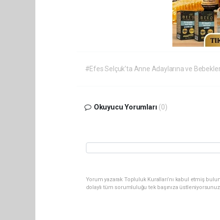
#Efes Selçuk’ta Anne Adaylarına ve Bebekle
Okuyucu Yorumları
(0)
Yorum yazarak Topluluk Kuralları’nı kabul etmiş bulu
dolaylı tüm sorumluluğu tek başınıza üstleniyorsunuz