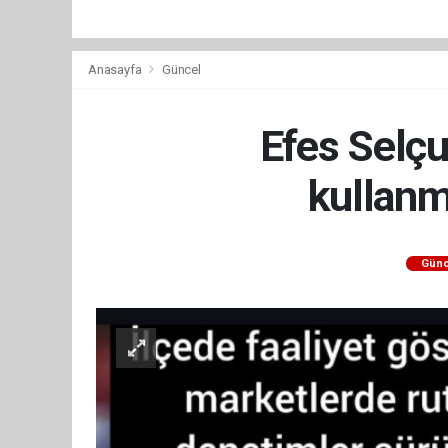
Anasayfa
Güncel
Efes Selçu
kullanm
Günc