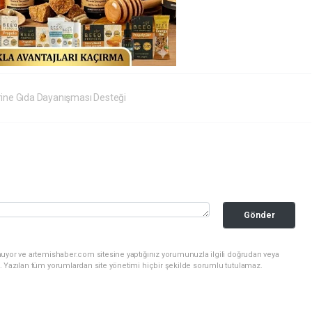
rine Gıda Dayanışması Desteği
Gönder
nuyor ve artemishaber.com sitesine yaptığınız yorumunuzla ilgili doğrudan veya
. Yazılan tüm yorumlardan site yönetimi hiçbir şekilde sorumlu tutulamaz.