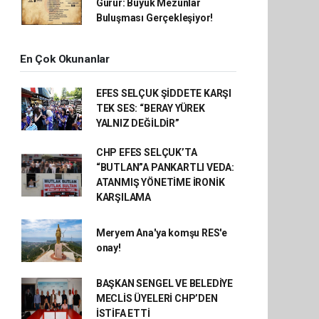
Gurur: Büyük Mezunlar
Buluşması Gerçekleşiyor!
En Çok Okunanlar
EFES SELÇUK ŞİDDETE KARŞI
TEK SES: “BERAY YÜREK
YALNIZ DEĞİLDİR”
CHP EFES SELÇUK’TA
“BUTLAN”A PANKARTLI VEDA:
ATANMIŞ YÖNETİME İRONİK
KARŞILAMA
Meryem Ana'ya komşu RES'e
onay!
BAŞKAN SENGEL VE BELEDİYE
MECLİS ÜYELERİ CHP’DEN
İSTİFA ETTİ