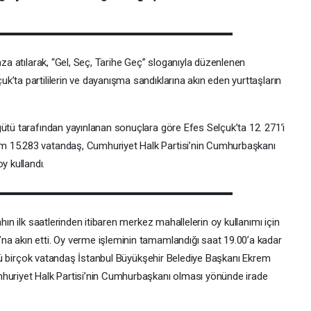
mza atılarak, “Gel, Seç, Tarihe Geç” sloganıyla düzenlenen
’ta partililerin ve dayanışma sandıklarına akın eden yurttaşların
gütü tarafından yayınlanan sonuçlara göre Efes Selçuk’ta 12. 271’i
m 15.283 vatandaş, Cumhuriyet Halk Partisi’nin Cumhurbaşkanı
 kullandı.
hın ilk saatlerinden itibaren merkez mahallelerin oy kullanımı için
na akın etti. Oy verme işleminin tamamlandığı saat 19.00’a kadar
nüllü birçok vatandaş İstanbul Büyükşehir Belediye Başkanı Ekrem
riyet Halk Partisi’nin Cumhurbaşkanı olması yönünde irade