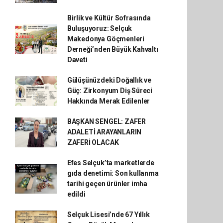
Birlik ve Kültür Sofrasında
Buluşuyoruz: Selçuk
Makedonya Göçmenleri
Derneği’nden Büyük Kahvaltı
Daveti
Gülüşünüzdeki Doğallık ve
Güç: Zirkonyum Diş Süreci
Hakkında Merak Edilenler
BAŞKAN SENGEL: ZAFER
ADALETİ ARAYANLARIN
ZAFERİ OLACAK
Efes Selçuk’ta marketlerde
gıda denetimi: Son kullanma
tarihi geçen ürünler imha
edildi
Selçuk Lisesi’nde 67 Yıllık