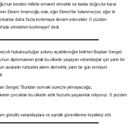
’nun kendini millete emanet etmekle ne kadar doğru bir karar
iz birer Ekrem İmamoğlu isek, eğer Ekrem’ler tükenmezse, eğer ki
orkanlar daha fazla korkmaya devam edecekler. O yüzden
ifade etmekten korkmayın” dedi.
birçok hukuksuzluğun yolunu açabileceğini belirten Başkan Sengel;
’nun diplomasının iptali bu ülkede yaşayan vatandaşlar için yarın bir
gün avukatın ruhsatını alırım demektir, yarın bir gün emniyet
i.
an Sengel; “Bundan sonraki süreçte yılmayacağız,
enin çocukları bu ülkede artık huzurlu yaşasınlar istiyoruz. O yüzden
üm gönüllü vatandaşlara ve sandık görevlilerine teşekkür etti.