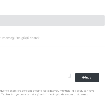
dı: İmamoğlu’na güçlü destek!
Gönder
nuyor ve artemishaber.com sitesine yaptığınız yorumunuzla ilgili doğrudan veya
. Yazılan tüm yorumlardan site yönetimi hiçbir şekilde sorumlu tutulamaz.