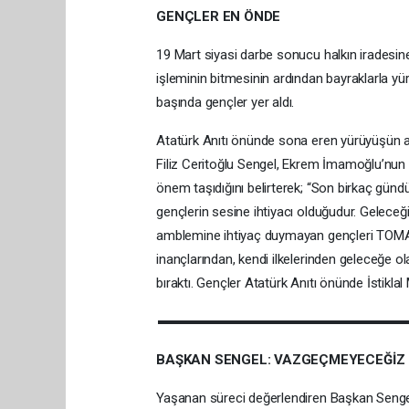
GENÇLER EN ÖNDE
19 Mart siyasi darbe sonucu halkın iradesin
işleminin bitmesinin ardından bayraklarla yür
başında gençler yer aldı.
Atatürk Anıtı önünde sona eren yürüyüşün a
Filiz Ceritoğlu Sengel, Ekrem İmamoğlu’nun g
önem taşıdığını belirterek; “Son birkaç gündü
gençlerin sesine ihtiyacı olduğudur. Gelece
amblemine ihtiyaç duymayan gençleri TOMALA
inançlarından, kendi ilkelerinden geleceğe 
bıraktı. Gençler Atatürk Anıtı önünde İstikla
BAŞKAN SENGEL: VAZGEÇMEYECEĞİZ
Yaşanan süreci değerlendiren Başkan Sengel