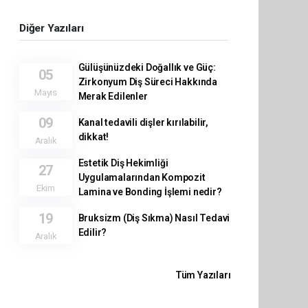
Diğer Yazıları
Gülüşünüzdeki Doğallık ve Güç:
05
Zirkonyum Diş Süreci Hakkında
Mayıs
Merak Edilenler
09
Kanal tedavili dişler kırılabilir,
dikkat!
Aralık
Estetik Diş Hekimliği
27
Uygulamalarından Kompozit
Ekim
Lamina ve Bonding İşlemi nedir?
19
Bruksizm (Diş Sıkma) Nasıl Tedavi
Edilir?
Aralık
Tüm Yazıları