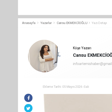
Anasayfa
Yazarlar
Cansu EKMEKCİOĞLU
Yazı Detayı
Köşe Yazarı
Cansu EKMEKCİO
infoartemishaber@gmai
Ekleme Tarihi: 05 Mayıs 2026 -Salı