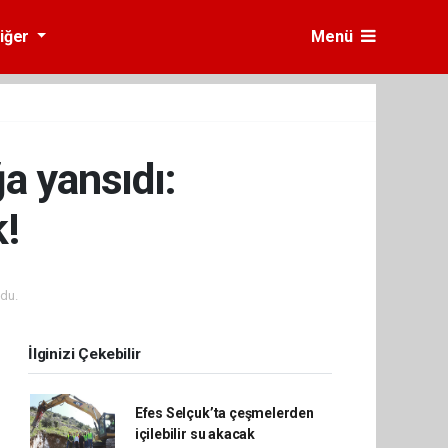
iğer
Menü
ğa yansıdı:
!
du.
İlginizi Çekebilir
Efes Selçuk’ta çeşmelerden
içilebilir su akacak