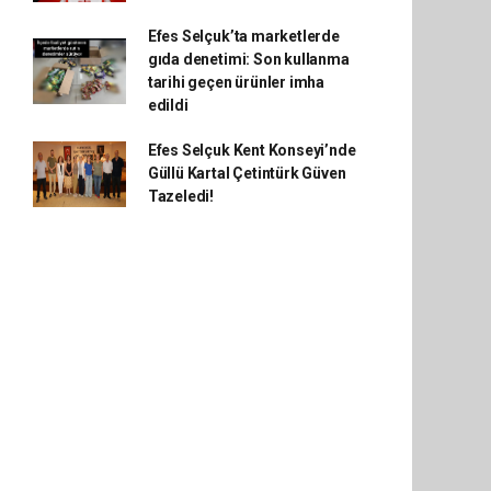
Efes Selçuk’ta marketlerde
gıda denetimi: Son kullanma
tarihi geçen ürünler imha
edildi
Efes Selçuk Kent Konseyi’nde
Güllü Kartal Çetintürk Güven
Tazeledi!