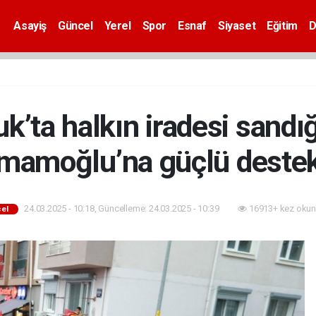
Asayiş
Güncel
Yerel
Spor
Esnaf
Siyaset
Eğitim
D
k’ta halkın iradesi sandı
İmamoğlu’na güçlü destek
24.03.2025 - 10:18, Güncelleme: 24.03.2025 - 10:39
16913+ kez okun
el