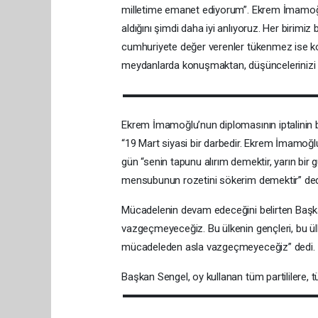
milletime emanet ediyorum”. Ekrem İmamoğlu
aldığını şimdi daha iyi anlıyoruz. Her birim
cumhuriyete değer verenler tükenmez ise k
meydanlarda konuşmaktan, düşüncelerinizi 
Ekrem İmamoğlu’nun diplomasının iptalinin 
“19 Mart siyasi bir darbedir. Ekrem İmamoğlu
gün “senin tapunu alırım demektir, yarın bir 
mensubunun rozetini sökerim demektir” ded
Mücadelenin devam edeceğini belirten Başk
vazgeçmeyeceğiz. Bu ülkenin gençleri, bu ülk
mücadeleden asla vazgeçmeyeceğiz” dedi.
Başkan Sengel, oy kullanan tüm partililere, t