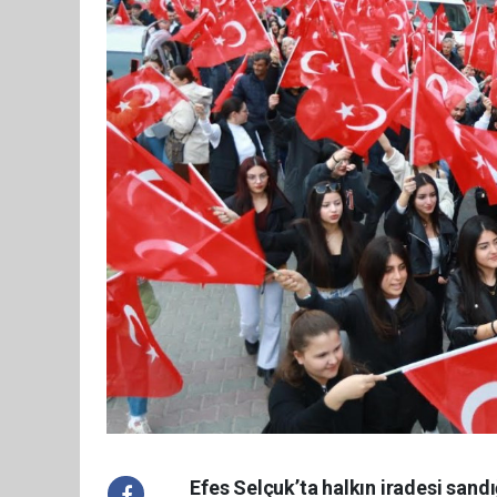
Efes Selçuk’ta halkın iradesi sand