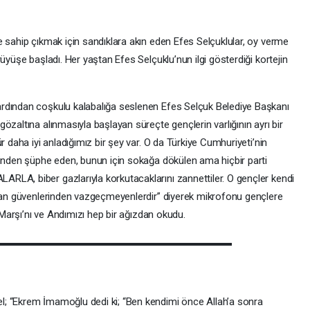
e sahip çıkmak için sandıklara akın eden Efes Selçuklular, oy verme
üyüşe başladı. Her yaştan Efes Selçuklu’nun ilgi gösterdiği kortejin
rdından coşkulu kalabalığa seslenen Efes Selçuk Belediye Başkanı
özaltına alınmasıyla başlayan süreçte gençlerin varlığının ayrı bir
r daha iyi anladığımız bir şey var. O da Türkiye Cumhuriyeti’nin
ğinden şüphe eden, bunun için sokağa dökülen ama hiçbir parti
RLA, biber gazlarıyla korkutacaklarını zannettiler. O gençler kendi
olan güvenlerinden vazgeçmeyenlerdir” diyerek mikrofonu gençlere
l Marşı’nı ve Andımızı hep bir ağızdan okudu.
; “Ekrem İmamoğlu dedi ki; “Ben kendimi önce Allah’a sonra