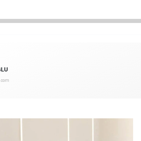
ĞLU
l.com