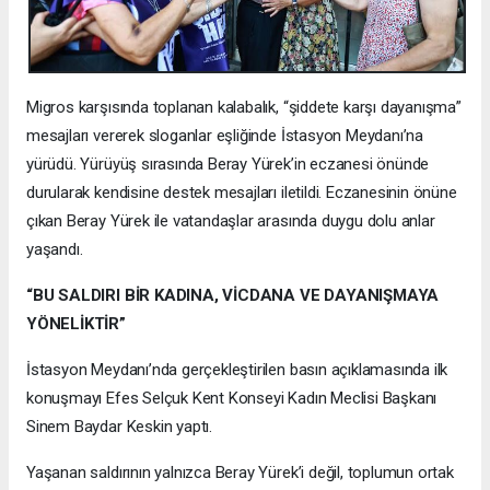
Migros karşısında toplanan kalabalık, “şiddete karşı dayanışma”
mesajları vererek sloganlar eşliğinde İstasyon Meydanı’na
yürüdü. Yürüyüş sırasında Beray Yürek’in eczanesi önünde
durularak kendisine destek mesajları iletildi. Eczanesinin önüne
çıkan Beray Yürek ile vatandaşlar arasında duygu dolu anlar
yaşandı.
“BU SALDIRI BİR KADINA, VİCDANA VE DAYANIŞMAYA
YÖNELİKTİR”
İstasyon Meydanı’nda gerçekleştirilen basın açıklamasında ilk
konuşmayı Efes Selçuk Kent Konseyi Kadın Meclisi Başkanı
Sinem Baydar Keskin yaptı.
Yaşanan saldırının yalnızca Beray Yürek’i değil, toplumun ortak