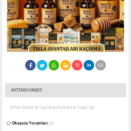
ARTEMİS HABER
#Efes Selçuk’ta Yaz Okulu Kurslarına Yoğun İlgi
Okuyucu Yorumları
(0)