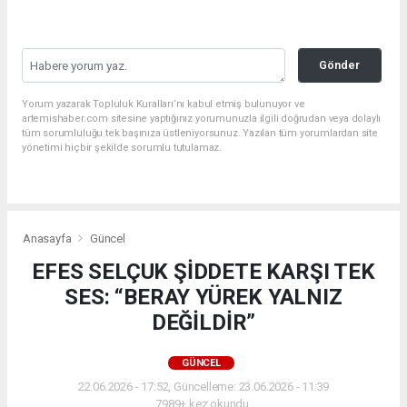
Gönder
Yorum yazarak Topluluk Kuralları’nı kabul etmiş bulunuyor ve
artemishaber.com sitesine yaptığınız yorumunuzla ilgili doğrudan veya dolaylı
tüm sorumluluğu tek başınıza üstleniyorsunuz. Yazılan tüm yorumlardan site
yönetimi hiçbir şekilde sorumlu tutulamaz.
Anasayfa
Güncel
EFES SELÇUK ŞİDDETE KARŞI TEK
SES: “BERAY YÜREK YALNIZ
DEĞİLDİR”
GÜNCEL
22.06.2026 - 17:52, Güncelleme: 23.06.2026 - 11:39
7989+ kez okundu.