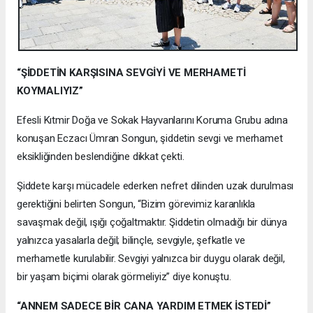
“ŞİDDETİN KARŞISINA SEVGİYİ VE MERHAMETİ
KOYMALIYIZ”
Efesli Kıtmir Doğa ve Sokak Hayvanlarını Koruma Grubu adına
konuşan Eczacı Ümran Songun, şiddetin sevgi ve merhamet
eksikliğinden beslendiğine dikkat çekti.
Şiddete karşı mücadele ederken nefret dilinden uzak durulması
gerektiğini belirten Songun, “Bizim görevimiz karanlıkla
savaşmak değil, ışığı çoğaltmaktır. Şiddetin olmadığı bir dünya
yalnızca yasalarla değil; bilinçle, sevgiyle, şefkatle ve
merhametle kurulabilir. Sevgiyi yalnızca bir duygu olarak değil,
bir yaşam biçimi olarak görmeliyiz” diye konuştu.
“ANNEM SADECE BİR CANA YARDIM ETMEK İSTEDİ”