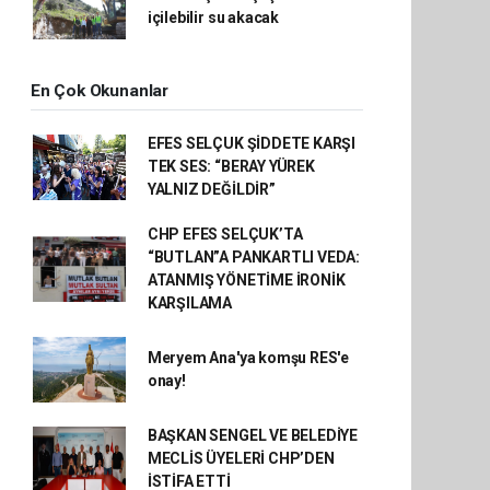
içilebilir su akacak
En Çok Okunanlar
EFES SELÇUK ŞİDDETE KARŞI
TEK SES: “BERAY YÜREK
YALNIZ DEĞİLDİR”
CHP EFES SELÇUK’TA
“BUTLAN”A PANKARTLI VEDA:
ATANMIŞ YÖNETİME İRONİK
KARŞILAMA
Meryem Ana'ya komşu RES'e
onay!
BAŞKAN SENGEL VE BELEDİYE
MECLİS ÜYELERİ CHP’DEN
İSTİFA ETTİ