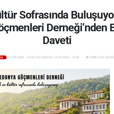
ültür Sofrasında Buluşuy
çmenleri Derneği’nden B
Daveti
27.04.2026 - 14:38, Güncelleme: 27.04.2026 - 14:40
3842+ kez okund
tür