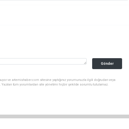
Gönder
nuyor ve artemishaber.com sitesine yaptığınız yorumunuzla ilgili doğrudan veya
. Yazılan tüm yorumlardan site yönetimi hiçbir şekilde sorumlu tutulamaz.