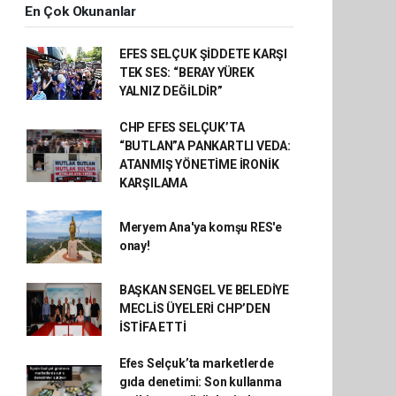
En Çok Okunanlar
EFES SELÇUK ŞİDDETE KARŞI
TEK SES: “BERAY YÜREK
YALNIZ DEĞİLDİR”
CHP EFES SELÇUK’TA
“BUTLAN”A PANKARTLI VEDA:
ATANMIŞ YÖNETİME İRONİK
KARŞILAMA
Meryem Ana'ya komşu RES'e
onay!
BAŞKAN SENGEL VE BELEDİYE
MECLİS ÜYELERİ CHP’DEN
İSTİFA ETTİ
Efes Selçuk’ta marketlerde
gıda denetimi: Son kullanma