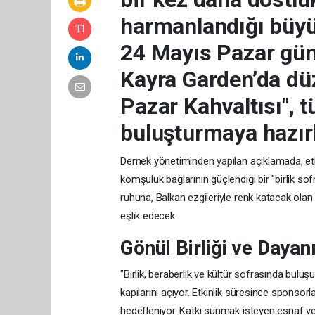
harmanlandığı büyü
24 Mayıs Pazar gün
Kayra Garden’da dü
Pazar Kahvaltısı", 
buluşturmaya hazırl
Dernek yönetiminden yapılan açıklamada, etki
komşuluk bağlarının güçlendiği bir "birlik s
ruhuna, Balkan ezgileriyle renk katacak ola
eşlik edecek.
Gönül Birliği ve Daya
"Birlik, beraberlik ve kültür sofrasında bul
kapılarını açıyor. Etkinlik süresince sponsor
hedefleniyor. Katkı sunmak isteyen esnaf ve