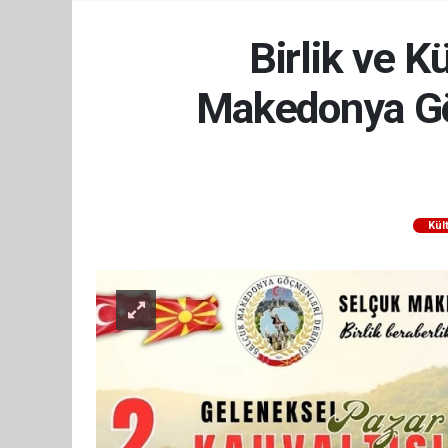
Birlik ve K
Makedonya Gö
Kül