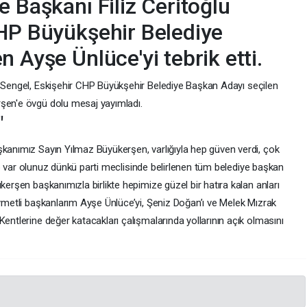
e Başkanı Filiz Ceritoğlu
CHP Büyükşehir Belediye
 Ayşe Ünlüce'yi tebrik etti.
 Sengel,
Eskişehir
CHP Büyükşehir Belediye Başkan Adayı seçilen
rşen'e övgü dolu mesaj yayımladı.
"
şkanımız Sayın Yılmaz Büyükerşen, varlığıyla hep güven verdi, çok
 hep var olunuz dünkü parti meclisinde belirlenen tüm belediye başkan
kerşen başkanımızla birlikte hepimize güzel bir hatıra kalan anları
ıymetli başkanlarım Ayşe Ünlüce’yi, Şeniz Doğan’ı ve Melek Mızrak
Kentlerine değer katacakları çalışmalarında yollarının açık olmasını