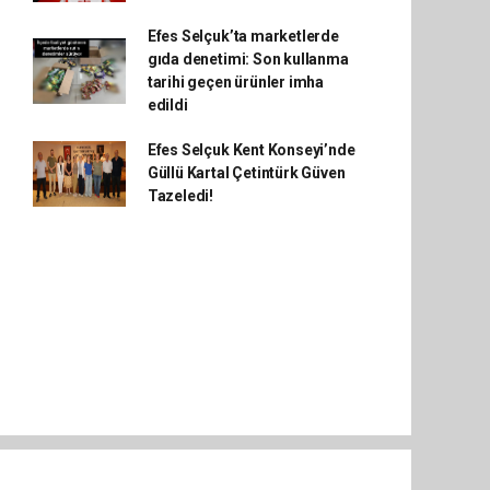
Efes Selçuk’ta marketlerde
gıda denetimi: Son kullanma
tarihi geçen ürünler imha
edildi
Efes Selçuk Kent Konseyi’nde
Güllü Kartal Çetintürk Güven
Tazeledi!