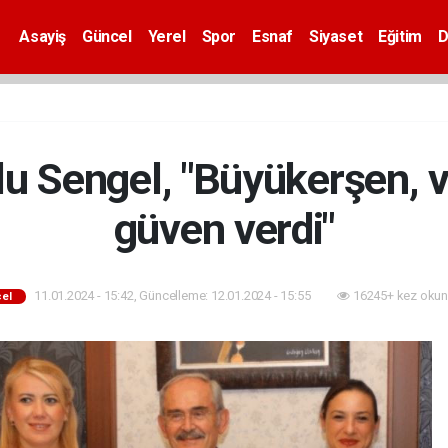
Asayiş
Güncel
Yerel
Spor
Esnaf
Siyaset
Eğitim
D
ğlu Sengel, "Büyükerşen, v
güven verdi"
11.01.2024 - 15:42, Güncelleme: 12.01.2024 - 15:55
16245+ kez okun
el