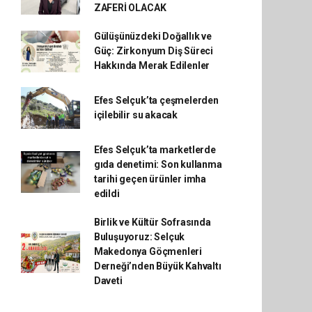
ZAFERİ OLACAK
Gülüşünüzdeki Doğallık ve
Güç: Zirkonyum Diş Süreci
Hakkında Merak Edilenler
Efes Selçuk’ta çeşmelerden
içilebilir su akacak
Efes Selçuk’ta marketlerde
gıda denetimi: Son kullanma
tarihi geçen ürünler imha
edildi
Birlik ve Kültür Sofrasında
Buluşuyoruz: Selçuk
Makedonya Göçmenleri
Derneği’nden Büyük Kahvaltı
Daveti