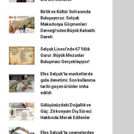
Birlik ve Kültür Sofrasında
Buluşuyoruz: Selçuk
Makedonya Göçmenleri
Derneği’nden Büyük Kahvaltı
Daveti
Selçuk Lisesi’nde 67 Yıllık
Gurur: Büyük Mezunlar
Buluşması Gerçekleşiyor!
Efes Selçuk’ta marketlerde
gıda denetimi: Son kullanma
tarihi geçen ürünler imha
edildi
Gülüşünüzdeki Doğallık ve
Güç: Zirkonyum Diş Süreci
Hakkında Merak Edilenler
Efes Selçuk’ta çeşmelerden