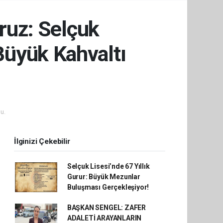
oruz: Selçuk
üyük Kahvaltı
u.
İlginizi Çekebilir
Selçuk Lisesi’nde 67 Yıllık
Gurur: Büyük Mezunlar
Buluşması Gerçekleşiyor!
BAŞKAN SENGEL: ZAFER
ADALETİ ARAYANLARIN