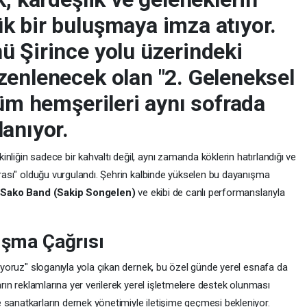
k bir buluşmaya imza atıyor.
ü Şirince yolu üzerindeki
zenlenecek olan "2. Geleneksel
tüm hemşerileri aynı sofrada
anıyor.
nliğin sadece bir kahvaltı değil, aynı zamanda köklerin hatırlandığı ve
ofrası" olduğu vurgulandı. Şehrin kalbinde yükselen bu dayanışma
n
Sako Band (Sakip Songelen)
ve ekibi de canlı performanslarıyla
nışma Çağrısı
uşuyoruz" sloganıyla yola çıkan dernek, bu özel günde yerel esnafa da
ların reklamlarına yer verilerek yerel işletmelere destek olunması
 sanatkarların dernek yönetimiyle iletişime geçmesi bekleniyor.