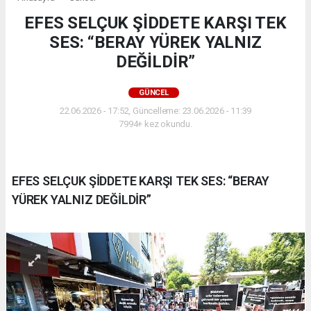
EFES SELÇUK ŞİDDETE KARŞI TEK
SES: “BERAY YÜREK YALNIZ
DEĞİLDİR”
GÜNCEL
22.06.2026 - 17:52, Güncelleme: 23.06.2026 - 11:39
7994+ kez okundu.
EFES SELÇUK ŞİDDETE KARŞI TEK SES: “BERAY
YÜREK YALNIZ DEĞİLDİR”