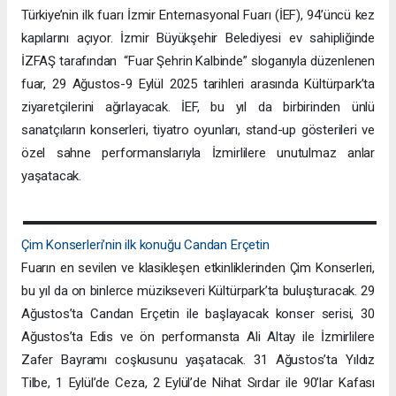
Türkiye’nin ilk fuarı İzmir Enternasyonal Fuarı (İEF), 94’üncü kez
kapılarını açıyor. İzmir Büyükşehir Belediyesi ev sahipliğinde
İZFAŞ tarafından “Fuar Şehrin Kalbinde” sloganıyla düzenlenen
fuar, 29 Ağustos-9 Eylül 2025 tarihleri arasında Kültürpark’ta
ziyaretçilerini ağırlayacak. İEF, bu yıl da birbirinden ünlü
sanatçıların konserleri, tiyatro oyunları, stand-up gösterileri ve
özel sahne performanslarıyla İzmirlilere unutulmaz anlar
yaşatacak.
Çim Konserleri’nin ilk konuğu Candan Erçetin
Fuarın en sevilen ve klasikleşen etkinliklerinden Çim Konserleri,
bu yıl da on binlerce müzikseveri Kültürpark’ta buluşturacak. 29
Ağustos’ta Candan Erçetin ile başlayacak konser serisi, 30
Ağustos’ta Edis ve ön performansta Ali Altay ile İzmirlilere
Zafer Bayramı coşkusunu yaşatacak. 31 Ağustos’ta Yıldız
Tilbe, 1 Eylül’de Ceza, 2 Eylül’de Nihat Sırdar ile 90’lar Kafası