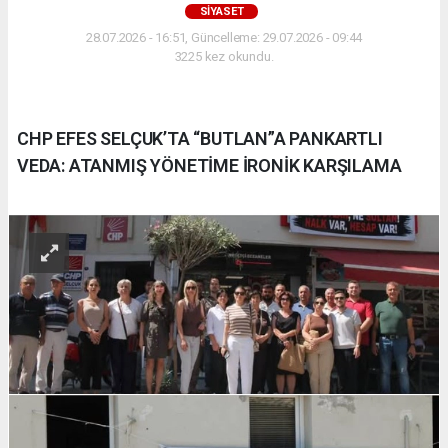
SIYASET
28.07.2026 - 16:51, Güncelleme: 29.07.2026 - 09:44
3225 kez okundu.
CHP EFES SELÇUK’TA “BUTLAN”A PANKARTLI
VEDA: ATANMIŞ YÖNETİME İRONİK KARŞILAMA