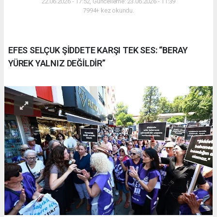
22.06.2026 - 17:52, Güncelleme: 23.06.2026 - 11:39
7994+ kez okundu.
EFES SELÇUK ŞİDDETE KARŞI TEK SES: “BERAY
YÜREK YALNIZ DEĞİLDİR”