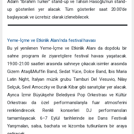
Adam “İbrahim Türker” stand-up ve Tahsin Hasoğlu’nun stand-
up gösterileri yer alacak. Tüm gösteriler saat 20.00’de
başlayacak ve ücretsiz olarak izlenebilecek.
Yeme-İçme ve Etkinlik Alanı’nda festival havası
Bu yıl yenilenen Yeme-İçme ve Etkinlik Alanı da dopdolu bir
sahne programı ile ziyaretçilere festival havası yaşatacak.
19.00-21.00 saatleri arasında sahneye çıkacak isimler arasında
Gizem Ataş&Muffin Band, Sedat Yüce, Dolce Band, Ibis Maria
Latin Night, İtalyan müzik grubu Tamburi Del Vesuvio, Nilay
Selçuk, Sevil Arnoczky ve Burak Kibar gibi sanatçılar yer alacak.
Ayrıca İzmir Büyükşehir Belediyesi Pop Orkestrası ve Kültür
Orkestrası da özel performanslarıyla fuar atmosferini
renklendirecek. Renkli konserleri DJ performansları
tamamlayacak. 6–7 Eylül tarihlerinde ise Dans Festivali
Yarışmaları, salsa, bachata ve kizomba tutkunlarını bir araya
getirecek.