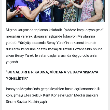
Migros karşısında toplanan kalabalık, “şiddete karşı dayanışma”
mesajları vererek sloganlar eşliğinde İstasyon Meydanı’na
yürüdü. Yürüyüş sırasında Beray Yürek’in eczanesi önünde
durularak kendisine destek mesajları iletildi. Eczanesinin önüne
çıkan Beray Yürek ile vatandaşlar arasında duygu dolu anlar
yaşandı.
“BU SALDIRI BİR KADINA, VİCDANA VE DAYANIŞMAYA
YÖNELİKTİR”
İstasyon Meydanı’nda gerçekleştirilen basın açıklamasında ilk
konuşmayı Efes Selçuk Kent Konseyi Kadın Meclisi Başkanı
Sinem Baydar Keskin yaptı.