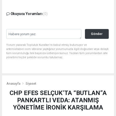
Bu gönderiyi Instagram'da gör
Okuyucu Yorumları
(0)
Gönder
Yorum yazarak Topluluk Kuralları’nı kabul etmiş bulunuyor ve
artemishaber.com sitesine yaptığınız yorumunuzla ilgili doğrudan veya dolaylı
tüm sorumluluğu tek başınıza üstleniyorsunuz. Yazılan tüm yorumlardan site
yönetimi hiçbir şekilde sorumlu tutulamaz.
Filiz Ceritoğlu Sengel (@filizceritoglusengel)'in paylaştığı bir gönderi
Anasayfa
Siyaset
CHP EFES SELÇUK’TA “BUTLAN”A
PANKARTLI VEDA: ATANMIŞ
YÖNETİME İRONİK KARŞILAMA