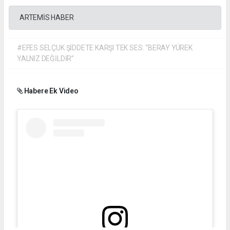
ARTEMİS HABER
#EFES SELÇUK ŞİDDETE KARŞI TEK SES: “BERAY YÜREK
YALNIZ DEĞİLDİR”
Habere Ek Video