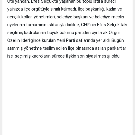
Öte yandan, Efes Selçuk’ta yaşanan bu toplu istifa süreci
yalnızca ilçe örgütüyle sınırlı kalmadı. İlçe başkanlığı, kadın ve
gençlik kolları yönetimleri, belediye başkanı ve belediye meclis
üyelerinin tamamının istifasıyla birlikte, CHP’nin Efes Selçuk’taki
seçilmiş kadrolarının büyük bölümü partiden ayrılarak Özgür
Özel’in liderliğinde kurulan Yeni Parti saflarında yer aldı. Bugün
atanmış yönetime teslim edilen ilçe binasında asılan pankartlar
ise, seçilmiş kadroların sürece ilişkin son siyasi mesajı oldu.