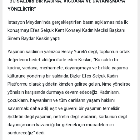
“BU SALDIRI BİR KADINA, VİCDANA VE DAYANIŞMAYA
YÖNELİKTİR”
İstasyon Meydanı’nda gerçekleştirilen basın açıklamasında ilk
konuşmayı Efes Selçuk Kent Konseyi Kadın Meclisi Başkanı
Sinem Baydar Keskin yaptı.
Yaşanan saldırının yalnızca Beray Yürek’i değil, toplumun ortak
değerlerini hedef aldığını ifade eden Keskin, “Bu saldırı bir
kadına, vicdana, merhamete, dayanışmaya ve birlikte yaşama
kültürüne yönelmiş bir saldırıdır. Bizler Efes Selçuk Kadın
Platformu olarak şiddetin kimden gelirse gelsin, kime yönelirse
yönelsin karşısında durmaya devam edeceğiz. Kadınların,
çocukların, hayvanların ve tüm canlıların yaşam hakkını
savunmak; daha adil, eşit ve güvenli bir yaşamın temelidir.
Şiddetin değil yaşamın, nefretin değil vicdanın, korkunun değil
dayanışmanın kazandığı bir gelecek için mücadelemizi
sürdüreceğiz” dedi.