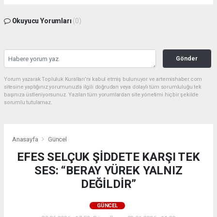
Okuyucu Yorumları
(0)
Gönder
Yorum yazarak Topluluk Kuralları’nı kabul etmiş bulunuyor ve artemishaber.com
sitesine yaptığınız yorumunuzla ilgili doğrudan veya dolaylı tüm sorumluluğu tek
başınıza üstleniyorsunuz. Yazılan tüm yorumlardan site yönetimi hiçbir şekilde
sorumlu tutulamaz.
Anasayfa
Güncel
EFES SELÇUK ŞİDDETE KARŞI TEK
SES: “BERAY YÜREK YALNIZ
DEĞİLDİR”
GÜNCEL