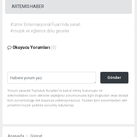
ARTEMİS HABER
#İzmir Enternasyonal Fuarı’nda sanat
#müzik ve eğlence dolu geceler
Okuyucu Yorumları
(0)
Gönder
Yorum yazarak Topluluk Kuralları’nı kabul etmiş bulunuyor ve
artemishaber.com sitesine yaptığınız yorumunuzla ilgili doğrudan veya dolaylı
tüm sorumluluğu tek başınıza üstleniyorsunuz. Yazılan tüm yorumlardan site
yönetimi hiçbir şekilde sorumlu tutulamaz.
Anasayfa
Güncel