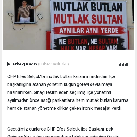
Erkek
|
Kadın
(Haberi Sesli Oku)
CHP Efes Selçuk'ta mutlak butlan kararının ardından ilçe
başkanlığına atanan yönetim bugün görevi devralmaya
hazırlanırken, binayı teslim eden seçilmiş ilçe yönetimi
ayrılmadan önce astığı pankartlarla hem mutlak butlan kararına
hem de atanan yönetime dikkat çeken ironik mesajlar verdi.
Geçtiğimiz günlerde CHP Efes Selçuk İlçe Başkanı İpek
Onbaşıoğlu ve ilçe yönetimi ihraç talebinin ardından Özgür