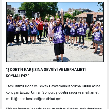
“ŞİDDETİN KARŞISINA SEVGİYİ VE MERHAMETİ
KOYMALIYIZ”
Efesli Kıtmir Doğa ve Sokak Hayvanlarını Koruma Grubu adına
konuşan Eczacı Ümran Songun, şiddetin sevgi ve merhamet
eksikliğinden beslendiğine dikkat çekti.
Şiddete karşı mücadele ederken nefret dilinden uzak durulması