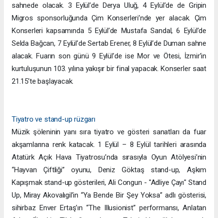
sahnede olacak. 3 Eylül’de Derya Uluğ, 4 Eylül’de de Gripin
Migros sponsorluğunda Çim Konserleri’nde yer alacak. Çim
Konserleri kapsamında 5 Eylül’de Mustafa Sandal, 6 Eylül’de
Selda Bağcan, 7 Eylül’de Sertab Erener, 8 Eylül’de Duman sahne
alacak. Fuarın son günü 9 Eylül’de ise Mor ve Ötesi, İzmir’in
kurtuluşunun 103. yılına yakışır bir final yapacak. Konserler saat
21.15’te başlayacak.
Tiyatro ve stand-up rüzgarı
Müzik şöleninin yanı sıra tiyatro ve gösteri sanatları da fuar
akşamlarına renk katacak. 1 Eylül – 8 Eylül tarihleri arasında
Atatürk Açık Hava Tiyatrosu’nda sırasıyla Oyun Atölyesi’nin
“Hayvan Çiftliği” oyunu, Deniz Göktaş stand-up, Aşkım
Kapışmak stand-up gösterileri, Ali Congun - "Adliye Çayı" Stand
Up, Miray Akovalıgil’in “Ya Bende Bir Şey Yoksa” adlı gösterisi,
sihirbaz Enver Ertaş’ın “The Illusionist” performansı, Anlatan