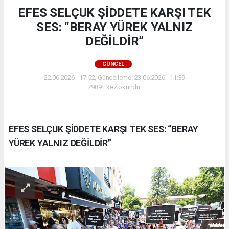
EFES SELÇUK ŞİDDETE KARŞI TEK
SES: “BERAY YÜREK YALNIZ
DEĞİLDİR”
GÜNCEL
22.06.2026 - 17:52, Güncelleme: 23.06.2026 - 11:39
7989+ kez okundu.
EFES SELÇUK ŞİDDETE KARŞI TEK SES: “BERAY
YÜREK YALNIZ DEĞİLDİR”