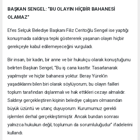
BAŞKAN SENGEL: “BU OLAYIN HİÇBİR BAHANESİ
OLAMAZ”
Efes Selçuk Belediye Başkanı Filiz Ceritoğlu Sengel ise yaptığı
konuşmada saldırıya tepki göstererek yaşanan olayın hiçbir
gerekçeyle kabul edilemeyeceğini vurguladı.
Bir insan, bir kadın, bir anne ve bir hukukçu olarak konuştuğunu
belirten Başkan Sengel, “Bu iş cana kasttır. Tasarlanarak
yapılmıştır ve hiçbir bahanesi yoktur. Beray Yürek’in
yaşadıklarını bilen biri olarak söylüyorum; bu olayın failleri
toplum tarafından dışlanmalı ve hak ettikleri cezayı almalıdır.
Saldırıyı gerçekleştiren kişinin belediye çalışanı olmasından
büyük üzüntü ve utanç duyuyorum. Kurumumuz gerekli
işlemleri derhal gerçekleştirmiştir. Ancak bundan sonrası
yalnızca hukukun değil, toplumun da sorumluluğudur” ifadelerini
kullandı.