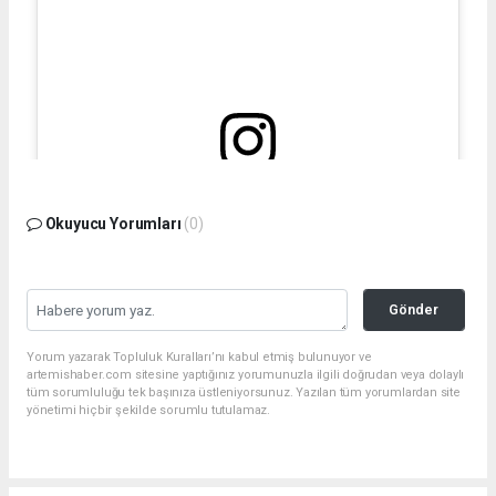
Bu gönderiyi Instagram'da gör
Okuyucu Yorumları
(0)
Gönder
Yorum yazarak Topluluk Kuralları’nı kabul etmiş bulunuyor ve
artemishaber.com sitesine yaptığınız yorumunuzla ilgili doğrudan veya dolaylı
tüm sorumluluğu tek başınıza üstleniyorsunuz. Yazılan tüm yorumlardan site
yönetimi hiçbir şekilde sorumlu tutulamaz.
Filiz Ceritoğlu Sengel (@filizceritoglusengel)'in paylaştığı bir gönderi