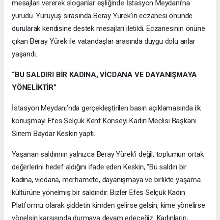
mesajları vererek sloganlar eşliğinde İstasyon Meydanı’na
yürüdü. Yürüyüş sırasında Beray Yürek’in eczanesi önünde
durularak kendisine destek mesajları iletildi. Eczanesinin önüne
çıkan Beray Yürek ile vatandaşlar arasında duygu dolu anlar
yaşandı.
“BU SALDIRI BİR KADINA, VİCDANA VE DAYANIŞMAYA
YÖNELİKTİR”
İstasyon Meydanı’nda gerçekleştirilen basın açıklamasında ilk
konuşmayı Efes Selçuk Kent Konseyi Kadın Meclisi Başkanı
Sinem Baydar Keskin yaptı.
Yaşanan saldırının yalnızca Beray Yürek’i değil, toplumun ortak
değerlerini hedef aldığını ifade eden Keskin, “Bu saldırı bir
kadına, vicdana, merhamete, dayanışmaya ve birlikte yaşama
kültürüne yönelmiş bir saldırıdır. Bizler Efes Selçuk Kadın
Platformu olarak şiddetin kimden gelirse gelsin, kime yönelirse
yönelsin karşısında durmaya devam edeceğiz. Kadınların,