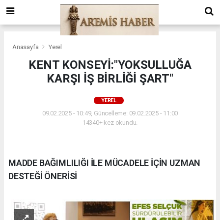
Anasayfa
Yerel
KENT KONSEYİ:"YOKSULLUĞA
KARŞI İŞ BİRLİĞİ ŞART"
YEREL
09.02.2025 - 10:49, Güncelleme: 09.02.2025 - 11:00
14340+ kez okundu.
MADDE BAĞIMLILIĞI İLE MÜCADELE İÇİN UZMAN
DESTEĞİ ÖNERİSİ