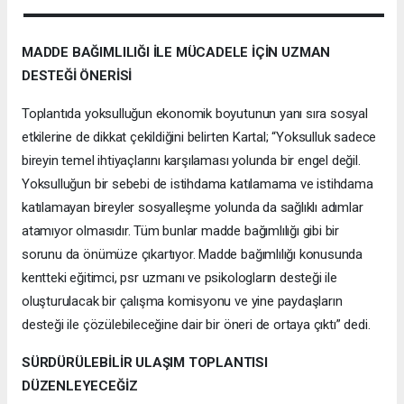
MADDE BAĞIMLILIĞI İLE MÜCADELE İÇİN UZMAN
DESTEĞİ ÖNERİSİ
Toplantıda yoksulluğun ekonomik boyutunun yanı sıra sosyal
etkilerine de dikkat çekildiğini belirten Kartal; “Yoksulluk sadece
bireyin temel ihtiyaçlarını karşılaması yolunda bir engel değil.
Yoksulluğun bir sebebi de istihdama katılamama ve istihdama
katılamayan bireyler sosyalleşme yolunda da sağlıklı adımlar
atamıyor olmasıdır. Tüm bunlar madde bağımlılığı gibi bir
sorunu da önümüze çıkartıyor. Madde bağımlılığı konusunda
kentteki eğitimci, psr uzmanı ve psikologların desteği ile
oluşturulacak bir çalışma komisyonu ve yine paydaşların
desteği ile çözülebileceğine dair bir öneri de ortaya çıktı” dedi.
SÜRDÜRÜLEBİLİR ULAŞIM TOPLANTISI
DÜZENLEYECEĞİZ