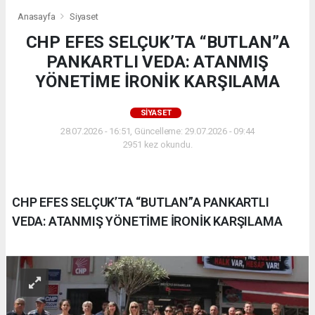
Anasayfa
Siyaset
CHP EFES SELÇUK’TA “BUTLAN”A
PANKARTLI VEDA: ATANMIŞ
YÖNETİME İRONİK KARŞILAMA
SIYASET
28.07.2026 - 16:51, Güncelleme: 29.07.2026 - 09:44
2951 kez okundu.
CHP EFES SELÇUK’TA “BUTLAN”A PANKARTLI
VEDA: ATANMIŞ YÖNETİME İRONİK KARŞILAMA