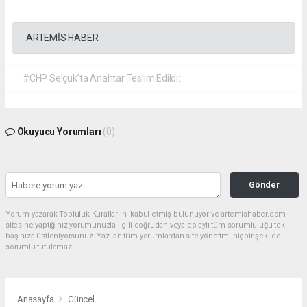
ARTEMİS HABER
#CHP Selçuk’ta Anahtar Teslim Edildi:
Okuyucu Yorumları
(0)
Gönder
Yorum yazarak Topluluk Kuralları’nı kabul etmiş bulunuyor ve artemishaber.com
sitesine yaptığınız yorumunuzla ilgili doğrudan veya dolaylı tüm sorumluluğu tek
başınıza üstleniyorsunuz. Yazılan tüm yorumlardan site yönetimi hiçbir şekilde
sorumlu tutulamaz.
Anasayfa
Güncel