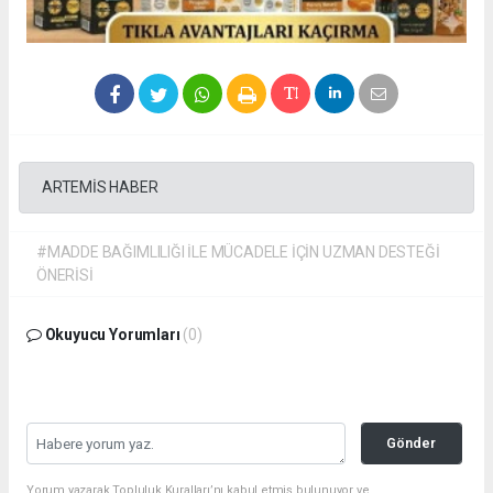
ARTEMİS HABER
#MADDE BAĞIMLILIĞI İLE MÜCADELE İÇİN UZMAN DESTEĞİ
ÖNERİSİ
Okuyucu Yorumları
(0)
Gönder
Yorum yazarak Topluluk Kuralları’nı kabul etmiş bulunuyor ve