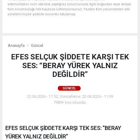
artemishaber.com sitesine yaptığınız yorumunuzla ilgili doğrudan veya dolaylı
tüm sorumluluğu tek başınıza üstleniyorsunuz. Yazılan tüm yorumlardan site
yönetimi hiçbir şekilde sorumlu tutulamaz.
Anasayfa
Güncel
EFES SELÇUK ŞİDDETE KARŞI TEK
SES: “BERAY YÜREK YALNIZ
DEĞİLDİR”
GÜNCEL
22.06.2026 - 17:52, Güncelleme: 23.06.2026 - 11:39
7989+ kez okundu.
EFES SELÇUK ŞİDDETE KARŞI TEK SES: “BERAY
YÜREK YALNIZ DEĞİLDİR”