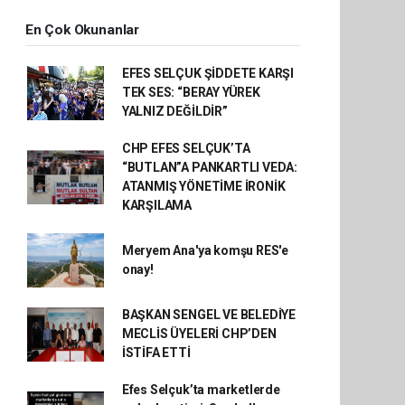
En Çok Okunanlar
EFES SELÇUK ŞİDDETE KARŞI
TEK SES: “BERAY YÜREK
YALNIZ DEĞİLDİR”
CHP EFES SELÇUK’TA
“BUTLAN”A PANKARTLI VEDA:
ATANMIŞ YÖNETİME İRONİK
KARŞILAMA
Meryem Ana'ya komşu RES'e
onay!
BAŞKAN SENGEL VE BELEDİYE
MECLİS ÜYELERİ CHP’DEN
İSTİFA ETTİ
Efes Selçuk’ta marketlerde