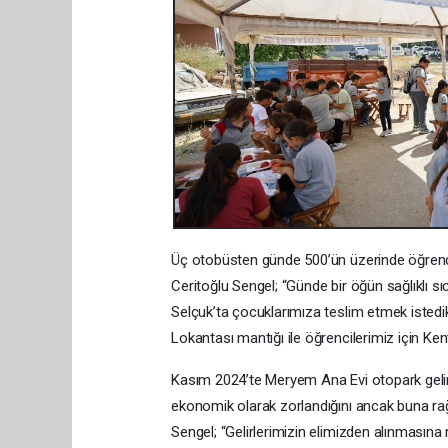
Üç otobüsten günde 500’ün üzerinde öğrencin
Ceritoğlu Sengel; “Günde bir öğün sağlıklı s
Selçuk’ta çocuklarımıza teslim etmek istedik
Lokantası mantığı ile öğrencilerimiz için Ke
Kasım 2024’te Meryem Ana Evi otopark gelirl
ekonomik olarak zorlandığını ancak buna rağ
Sengel; “Gelirlerimizin elimizden alınmasın