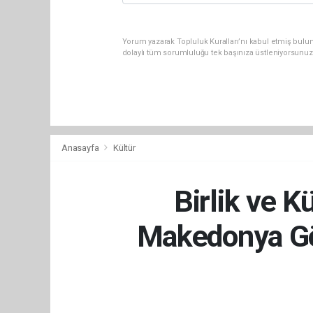
Yorum yazarak Topluluk Kuralları’nı kabul etmiş bulu
dolaylı tüm sorumluluğu tek başınıza üstleniyorsunuz
Anasayfa
Kültür
Birlik ve K
Makedonya Gö