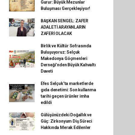
Gurur: Büyük Mezunlar
Buluşması Gerçekleşiyor!
BAŞKAN SENGEL: ZAFER
ADALETİ ARAYANLARIN
ZAFERİ OLACAK
Birlik ve Kültür Sofrasında
Buluşuyoruz: Selçuk
Makedonya Göçmenleri
Derneği’nden Büyük Kahvaltı
Daveti
Efes Selçuk’ta marketlerde
gıda denetimi: Son kullanma
tarihi geçen ürünler imha
edildi
Gülüşünüzdeki Doğallık ve
Güç: Zirkonyum Diş Süreci
Hakkında Merak Edilenler