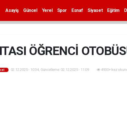
Asayiş
Güncel
Yerel
Spor
Esnaf
Siyaset
Eğitim
D
TASI ÖĞRENCİ OTOBÜS
02.12.2025 - 10:34, Güncelleme: 02.12.2025 - 11:09
4930+ kez okun
cel