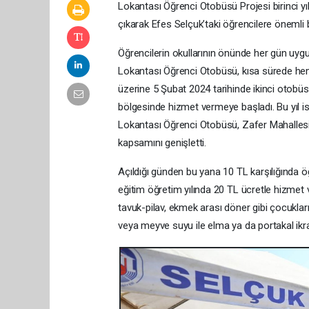
Lokantası Öğrenci Otobüsü Projesi birinci yılı
çıkarak Efes Selçuk’taki öğrencilere önemli 
Öğrencilerin okullarının önünde her gün uyg
Lokantası Öğrenci Otobüsü, kısa sürede hem ö
üzerine 5 Şubat 2024 tarihinde ikinci otobü
bölgesinde hizmet vermeye başladı. Bu yıl ise
Lokantası Öğrenci Otobüsü, Zafer Mahallesi
kapsamını genişletti.
Açıldığı günden bu yana 10 TL karşılığında
eğitim öğretim yılında 20 TL ücretle hizme
tavuk-pilav, ekmek arası döner gibi çocuklar
veya meyve suyu ile elma ya da portakal ikra