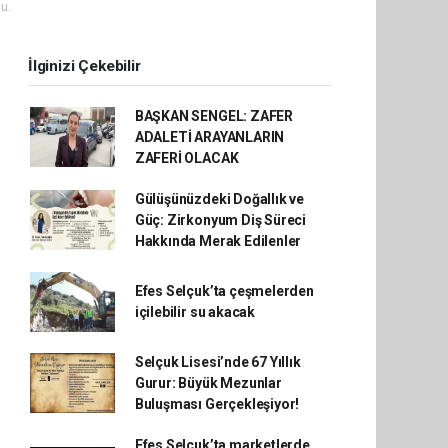
u.
İlginizi Çekebilir
BAŞKAN SENGEL: ZAFER
ADALETİ ARAYANLARIN
ZAFERİ OLACAK
Gülüşünüzdeki Doğallık ve
Güç: Zirkonyum Diş Süreci
Hakkında Merak Edilenler
Efes Selçuk’ta çeşmelerden
içilebilir su akacak
Selçuk Lisesi’nde 67 Yıllık
Gurur: Büyük Mezunlar
Buluşması Gerçekleşiyor!
Efes Selçuk’ta marketlerde