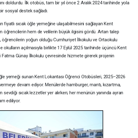
nı doldurdu. İlk otobüs, tam bir yıl önce 2 Aralık 2024 tarihinde yola
bir sosyal destek sağladı.
un fiyatlı sıcak öğle yemeğine ulaşabilmesini sağlayan Kent
ğrencilerin hem de velilerin büyük ilgisini gördü. Artan talep
s, öğrencilerin yoğun olduğu Cumhuriyet İlkokulu ve Ortaokulu
 okulların açılmasıyla birlikte 17 Eylül 2025 tarihinde üçüncü Kent
 Fatma Günay İlkokulu çevresinde hizmete girerek projenin
 öğle yemeği sunan Kent Lokantası Öğrenci Otobüsleri, 2025–2026
t vermeye devam ediyor. Menülerde hamburger, mantı, kızartma,
ın sevdiği sıcak lezzetler yer alırken; her menünün yanında ayran
m ediliyor.