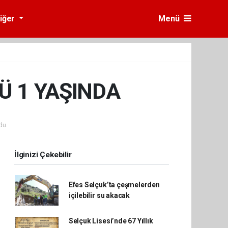
iğer
Menü
Ü 1 YAŞINDA
du.
İlginizi Çekebilir
Efes Selçuk’ta çeşmelerden
içilebilir su akacak
Selçuk Lisesi’nde 67 Yıllık