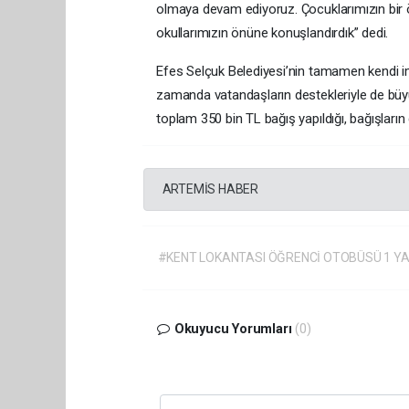
olmaya devam ediyoruz. Çocuklarımızın bir ö
okullarımızın önüne konuşlandırdık” dedi.
Efes Selçuk Belediyesi’nin tamamen kendi im
zamanda vatandaşların destekleriyle de büy
toplam 350 bin TL bağış yapıldığı, bağışların d
ARTEMİS HABER
#KENT LOKANTASI ÖĞRENCİ OTOBÜSÜ 1 Y
Okuyucu Yorumları
(0)