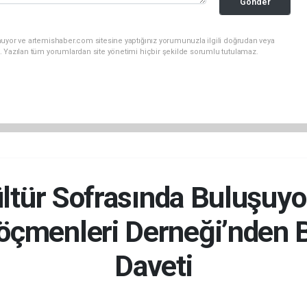
Gönder
nuyor ve artemishaber.com sitesine yaptığınız yorumunuzla ilgili doğrudan veya
. Yazılan tüm yorumlardan site yönetimi hiçbir şekilde sorumlu tutulamaz.
ültür Sofrasında Buluşuy
çmenleri Derneği’nden B
Daveti