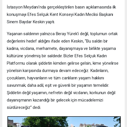
İstasyon Meydanı’nda gerçekleştirilen basın açıklamasında ilk
konuşmayı Efes Selçuk Kent Konseyi Kadın Meclisi Başkanı
Sinem Baydar Keskin yaptı.
Yaşanan saldırının yalnızca Beray Yürek’i değil, toplumun ortak
değerlerini hedef aldığını ifade eden Keskin, “Bu saldırı bir
kadına, vicdana, merhamete, dayanışmaya ve birlikte yaşama
kültürüne yönelmiş bir saldırıdır. Bizler Efes Selçuk Kadın
Platformu olarak şiddetin kimden gelirse gelsin, kime yönelirse
yönelsin karşısında durmaya devam edeceğiz. Kadınların,
çocukların, hayvanların ve tüm canlıların yaşam hakkını
savunmak; daha adil, eşit ve güvenli bir yaşamın temelidir.
Şiddetin değil yaşamın, nefretin değil vicdanın, korkunun değil
dayanışmanın kazandığı bir gelecek için mücadelemizi
sürdüreceğiz” dedi.