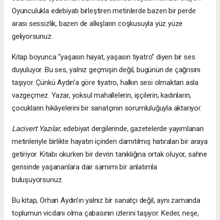
Oyunculukla edebiyatı birleştiren metinlerde bazen bir perde
arası sessizlik, bazen de alkışların coşkusuyla yüz yüze
geliyorsunuz.
Kitap boyunca “yaşasın hayat, yaşasın tiyatro” diyen bir ses
duyuluyor. Bu ses, yalnız geçmişin değil, bugünün de çağrısını
taşıyor. Çünkü Aydın’a göre tiyatro, halkın sesi olmaktan asla
vazgeçmez. Yazar, yoksul mahallelerin, işçilerin, kadınların,
çocukların hikâyelerini bir sanatçının sorumluluğuyla aktarıyor.
Lacivert Yazılar
, edebiyat dergilerinde, gazetelerde yayımlanan
metinleriyle birlikte hayatın içinden damıtılmış hatıraları bir araya
getiriyor. Kitabı okurken bir devrin tanıklığına ortak oluyor, sahne
gerisinde yaşananlara dair samimi bir anlatımla
buluşuyorsunuz.
Bu kitap, Orhan Aydın’ın yalnız bir sanatçı değil, aynı zamanda
toplumun vicdanı olma çabasının izlerini taşıyor. Keder, neşe,