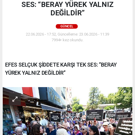
SES: “BERAY YÜREK YALNIZ
DEĞİLDİR”
GÜNCEL
22.06.2026 - 17:52, Güncelleme: 23.06.2026 - 11:39
7994+ kez okundu.
EFES SELÇUK ŞİDDETE KARŞI TEK SES: “BERAY
YÜREK YALNIZ DEĞİLDİR”