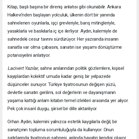
Kitap, başlı başına bir direniş anlatısı gibi okunabilir. Ankara
Halkevi’nden başlayan yolculuk, ülkenin dört bir yanında
sahnelenen oyunlarla, işçi grevleriyle, barış mitingleriyle,
yasaklarla ve baskılarla iç içe ilerliyor. Aydın, kalemiyle de
sahnedeki cesur tavrını sürdürüyor. Her yazısında insanın
sanatla var olma çabasını, sanatın ise yaşamı dönüştürme
potansiyelini anlatıyor.
Lacivert Yazılar
, sahne anılarından politik gözlemlere, kişisel
kayıplardan kolektif umuda kadar geniş bir yelpazede
düşünceler sunuyor. Türkiye tiyatrosunun değişen yüzü,
devletle sanatın gerilimi, sol değerlerin ve dayanışmanın
yaşama kattığı anlam kitabın temel izlekleri arasında yer alıyor.
Pek çok insanî duygu, şiirsel bir dille aktarılıyor.
Orhan Aydın, kalemini yalnızca estetik kaygılarla değil, bir
sanatçının topluma sorumluluğuyla da kullanıyor. Onun
satırlarında tiyatronun sahnesi, aslında hayatın kendisi oluyor.