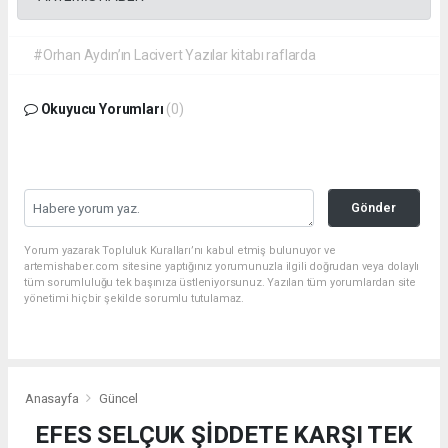
#Orhan Aydın’ın Lacivert Yazılar kitabı raflarda
Okuyucu Yorumları
(0)
Gönder
Yorum yazarak Topluluk Kuralları’nı kabul etmiş bulunuyor ve
artemishaber.com sitesine yaptığınız yorumunuzla ilgili doğrudan veya dolaylı
tüm sorumluluğu tek başınıza üstleniyorsunuz. Yazılan tüm yorumlardan site
yönetimi hiçbir şekilde sorumlu tutulamaz.
Anasayfa
Güncel
EFES SELÇUK ŞİDDETE KARŞI TEK