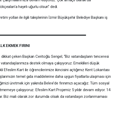
ökçealan'a hayırlı uğurlu olsun” dedi.
tim yolları ile ilgili taleplerinin İzmir Büyükşehir Belediye Başkanı iş
LK EKMEK FIRINI
dikkat çeken Başkan Ceritoğlu Sengel; “Biz vatandaşların tenceresi
 vatandaşlarımıza destek olmaya çalışıyoruz. Emeklileri düşük
feslim Kart ile öğrencilerimize ikincisini açtığımız Kent Lokantası
larımızın temel gıda maddelerine daha uygun fiyatlarla ulaşması için
imizi üretmek için yakında Belevi’de fırınımızı açacağız. Tüm sosyal
tmemeye çalışıyoruz. Efeslim Kart Projemiz 5 yıldır devam ediyor. 14
ar. Biz mali olarak zor durumda olsak da vatandaşın zorlanmaması