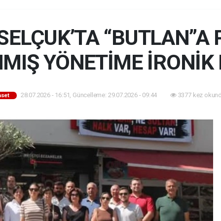
SELÇUK’TA “BUTLAN”A
NMIŞ YÖNETİME İRONİK
28.07.2026 - 16:51, Güncelleme: 29.07.2026 - 09:44
3377 kez okund
aset