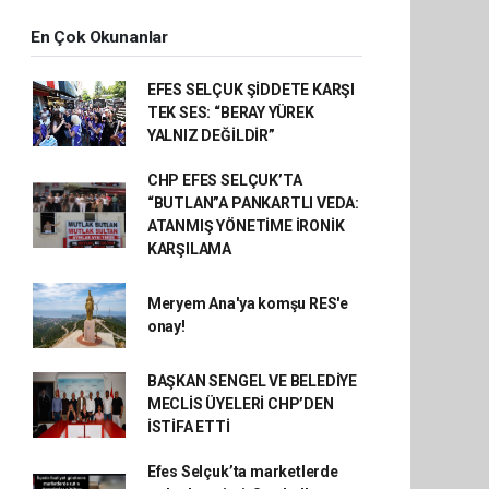
En Çok Okunanlar
EFES SELÇUK ŞİDDETE KARŞI
TEK SES: “BERAY YÜREK
YALNIZ DEĞİLDİR”
CHP EFES SELÇUK’TA
“BUTLAN”A PANKARTLI VEDA:
ATANMIŞ YÖNETİME İRONİK
KARŞILAMA
Meryem Ana'ya komşu RES'e
onay!
BAŞKAN SENGEL VE BELEDİYE
MECLİS ÜYELERİ CHP’DEN
İSTİFA ETTİ
Efes Selçuk’ta marketlerde