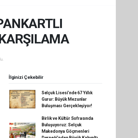
 PANKARTLI
 KARŞILAMA
u.
İlginizi Çekebilir
Selçuk Lisesi’nde 67 Yıllık
Gurur: Büyük Mezunlar
Buluşması Gerçekleşiyor!
Birlik ve Kültür Sofrasında
Buluşuyoruz: Selçuk
Makedonya Göçmenleri
Derneği’nden Büyük Kahvaltı