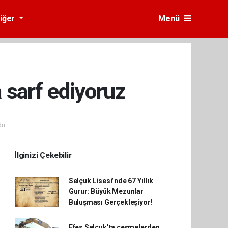
iğer
Menü
 sarf ediyoruz
u.
İlginizi Çekebilir
Selçuk Lisesi’nde 67 Yıllık
Gurur: Büyük Mezunlar
Buluşması Gerçekleşiyor!
Efes Selçuk’ta çeşmelerden