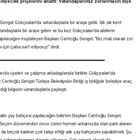
yecilik projelerini anlattı: Vatandaşlarımız zorlanmasın diye
 Sengel Gökçealan’da vatandaşlarla bir araya geldi. Sık sık kent
andaşlarla bir araya gelen ve bu kez Gökçealan’da ailelerin
apılacağını müjdeleyen Başkan Ceritoğlu Sengel; “Biz mali olarak zor
için çaba sarf ediyoruz” dedi.
is üyeleri ve çalışma arkadaşlarıyla birlikte Gökçealan’da
eritoğlu Sengel Türkiye Belediyeler Birliği iş birliğiyle belediye araç
dığı bilgisini vatandaşlarla paylaştı.
aile çay bahçesi yapılacağını belirten Başkan Ceritoğlu Sengel;
z. Seçim döneminden önce zaten hemen arkamızda olan park alanını
da birçok kadının çok talep ettiği aile çay bahçesini yapabilmek. Şu
n de çalışmalarımıza devam ediyoruz. Çok amaçlı olarak da