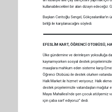
kullanabilecekleri bir alan dizayn edeceğiz. G
Başkan Ceritoğlu Sengel, Gökçealanlılar’ın üre
birliği ile karşılanacağını söyledi.
EFESLİM KART, ÖĞRENCİ OTOBÜSÜ, HA
Ülke gündemine ve derinleşen yoksulluğa da 
kaynamıyorken sosyal destek projelerimizle
maaşlara mahkum eden sisteme karşı Emekli E
Öğrenci Otobüsü ile destek olurken vatandaş
Halk Market ile hizmet veriyoruz. Halk ekmeğ
destek projelerimizle vatandaşları mağdur e
Mayıs Mahallesi’nde şen çocuk atölyemiz v
için çaba sarf ediyoruz” dedi.