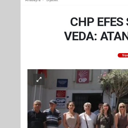
CHP EFES 
VEDA: ATA
Siy