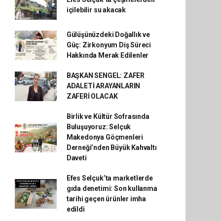
içilebilir su akacak
Gülüşünüzdeki Doğallık ve
Güç: Zirkonyum Diş Süreci
Hakkında Merak Edilenler
BAŞKAN SENGEL: ZAFER
ADALETİ ARAYANLARIN
ZAFERİ OLACAK
Birlik ve Kültür Sofrasında
Buluşuyoruz: Selçuk
Makedonya Göçmenleri
Derneği’nden Büyük Kahvaltı
Daveti
Efes Selçuk’ta marketlerde
gıda denetimi: Son kullanma
tarihi geçen ürünler imha
edildi