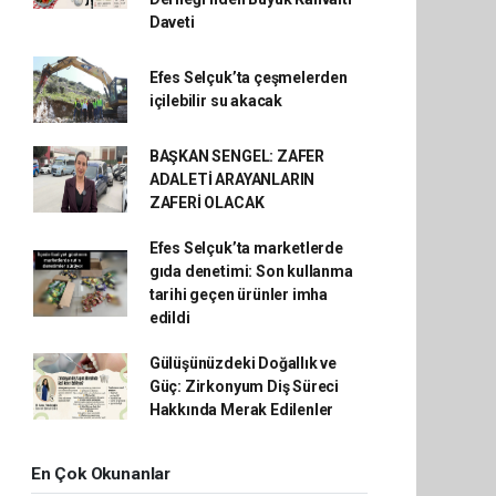
Daveti
Efes Selçuk’ta çeşmelerden
içilebilir su akacak
BAŞKAN SENGEL: ZAFER
ADALETİ ARAYANLARIN
ZAFERİ OLACAK
Efes Selçuk’ta marketlerde
gıda denetimi: Son kullanma
tarihi geçen ürünler imha
edildi
Gülüşünüzdeki Doğallık ve
Güç: Zirkonyum Diş Süreci
Hakkında Merak Edilenler
En Çok Okunanlar