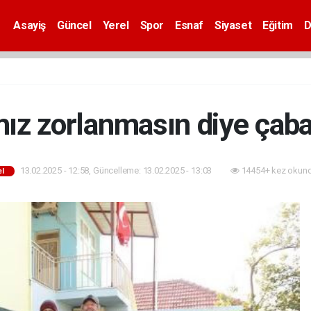
Asayiş
Güncel
Yerel
Spor
Esnaf
Siyaset
Eğitim
D
ız zorlanmasın diye çaba
13.02.2025 - 12:58, Güncelleme: 13.02.2025 - 13:03
14454+ kez okund
el