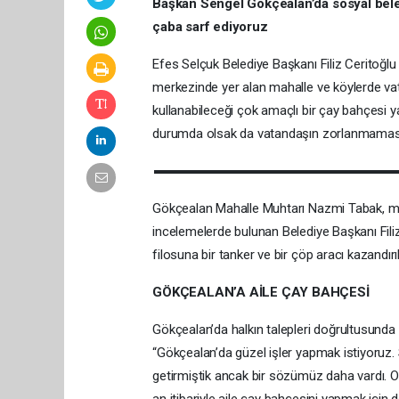
Başkan Sengel Gökçealan’da sosyal beledi
çaba sarf ediyoruz
Efes Selçuk Belediye Başkanı Filiz Ceritoğlu
merkezinde yer alan mahalle ve köylerde vat
kullanabileceği çok amaçlı bir çay bahçesi y
durumda olsak da vatandaşın zorlanmaması 
Gökçealan Mahalle Muhtarı Nazmi Tabak, mecl
incelemelerde bulunan Belediye Başkanı Filiz C
filosuna bir tanker ve bir çöp aracı kazandırıl
GÖKÇEALAN’A AİLE ÇAY BAHÇESİ
Gökçealan’da halkın talepleri doğrultusunda 
“Gökçealan’da güzel işler yapmak istiyoru
getirmiştik ancak bir sözümüz daha vardı. O 
an itibariyle aile çay bahçesini yapmak içi