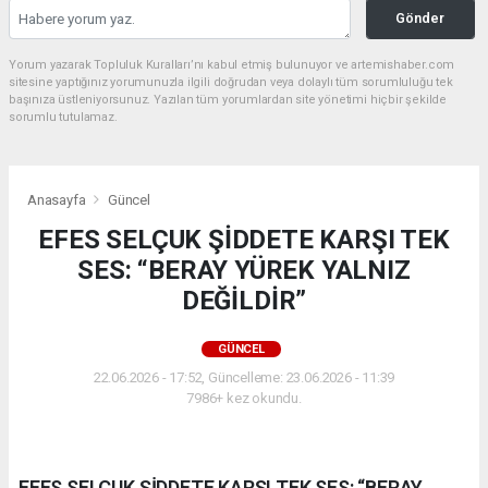
Gönder
Yorum yazarak Topluluk Kuralları’nı kabul etmiş bulunuyor ve artemishaber.com
sitesine yaptığınız yorumunuzla ilgili doğrudan veya dolaylı tüm sorumluluğu tek
başınıza üstleniyorsunuz. Yazılan tüm yorumlardan site yönetimi hiçbir şekilde
sorumlu tutulamaz.
Anasayfa
Güncel
EFES SELÇUK ŞİDDETE KARŞI TEK
SES: “BERAY YÜREK YALNIZ
DEĞİLDİR”
GÜNCEL
22.06.2026 - 17:52, Güncelleme: 23.06.2026 - 11:39
7986+ kez okundu.
EFES SELÇUK ŞİDDETE KARŞI TEK SES: “BERAY