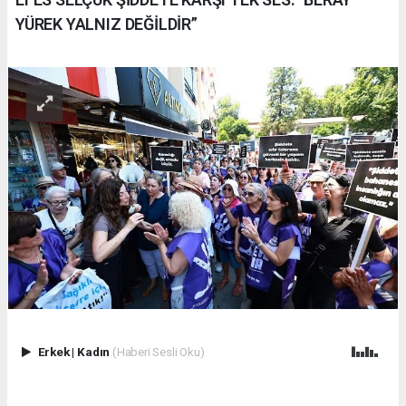
YÜREK YALNIZ DEĞİLDİR”
Erkek
|
Kadın
(Haberi Sesli Oku)