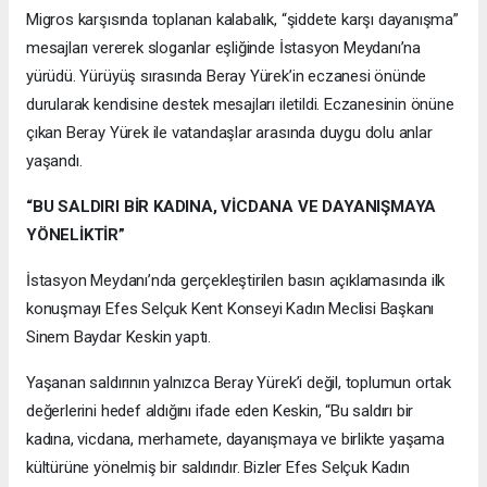
Migros karşısında toplanan kalabalık, “şiddete karşı dayanışma”
mesajları vererek sloganlar eşliğinde İstasyon Meydanı’na
yürüdü. Yürüyüş sırasında Beray Yürek’in eczanesi önünde
durularak kendisine destek mesajları iletildi. Eczanesinin önüne
çıkan Beray Yürek ile vatandaşlar arasında duygu dolu anlar
yaşandı.
“BU SALDIRI BİR KADINA, VİCDANA VE DAYANIŞMAYA
YÖNELİKTİR”
İstasyon Meydanı’nda gerçekleştirilen basın açıklamasında ilk
konuşmayı Efes Selçuk Kent Konseyi Kadın Meclisi Başkanı
Sinem Baydar Keskin yaptı.
Yaşanan saldırının yalnızca Beray Yürek’i değil, toplumun ortak
değerlerini hedef aldığını ifade eden Keskin, “Bu saldırı bir
kadına, vicdana, merhamete, dayanışmaya ve birlikte yaşama
kültürüne yönelmiş bir saldırıdır. Bizler Efes Selçuk Kadın