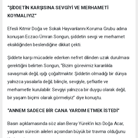
“ŞİDDETİN KARŞISINA SEVGİYİ VE MERHAMETİ
KOYMALIYIZ”
Efesli Kıtmir Doğa ve Sokak Hayvanlarını Koruma Grubu adına
konuşan Eczacı Ümran Songun, şiddetin sevgi ve merhamet
eksikliğinden beslendiğine dikkat çekti.
Şiddete karşı mücadele ederken nefret dilinden uzak durulması
gerektiğini belirten Songun, “Bizim görevimiz karanlıkla
savaşmak değil, ışığı çoğaltmaktır. Şiddetin olmadığı bir dünya
yalnızca yasalarla değil; bilinçle, sevgiyle, şefkatle ve
merhametle kurulabilir. Sevgiyi yalnızca bir duygu olarak değil,
bir yaşam biçimi olarak görmeliyiz” diye konuştu.
“ANNEM SADECE BİR CANA YARDIM ETMEK İSTEDİ”
Basın açıklamasında söz alan Beray Yürek’in kızı Doğa Acar,
yaşanan sürecin aileleri açısından büyük bir travma olduğunu