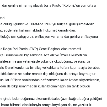
m dar gelirli ezilmemiş olacak buna Kristof Kolomb’un yumurtası
yani.
e olduğu günler ve TBMM’de 1987 yılı bütçesi görüşülmektedir.
nız söylemler kullanılmaktadır hükümet kanadından.
tluluğu için çalışıyoruz, enflasyon var ama dar gelirliyi enflasyona
le Doğru Yol Partisi (DYP) Genel Başkanı olan rahmetli
e Görüşmeleri kapsamında söz alır ve Özal Hükümeti’nin
en, muhteşem espri yeteneğiyle yukarıda okuduğunuz ve ilginç bir
lis Genel kurulunda bir alkış ve kahkaha tufanı kopmasıyla beraber,
bi iddialarının ne kadar mantık dışı olduğunu da ortaya koymuştur.
cular, 80’lerin sonlarından hafızamızda kalan iktidar söylemlerinin,
ndan da bıkıp usanmadan kullanıldığına hepinizin tanık olduğu
gün içinde bulunduğumuz ekonomik darboğazın bağıra bağıra geldiğini
e hatta bilimsel olasılıklarıyla ortaya koyduysa da; ne yazıktır ki