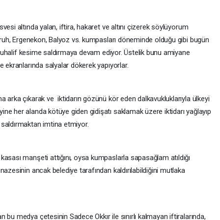
esi altında yalan, iftira, hakaret ve altını çizerek söylüyorum
güruh, Ergenekon, Balyoz vs. kumpasları döneminde olduğu gibi bugün
ye muhalif kesime saldırmaya devam ediyor. Üstelik bunu amiyane
e ekranlarında salyalar dökerek yapıyorlar.
 arka çıkarak ve iktidarın gözünü kör eden dalkavukluklarıyla ülkeyi
ne her alanda kötüye giden gidişatı saklamak üzere iktidarı yağlayıp
 saldırmaktan imtina etmiyor.
kasası manşeti attığını, oysa kumpaslarla sapasağlam atıldığı
nazesinin ancak belediye tarafından kaldırılabildiğini mutlaka
 bu medya çetesinin Sadece Okkır ile sınırlı kalmayan iftiralarında,