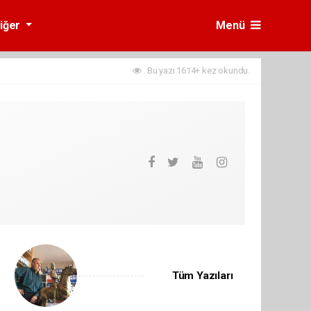
iğer
Menü
Bu yazı 1614+ kez okundu.
Tüm Yazıları