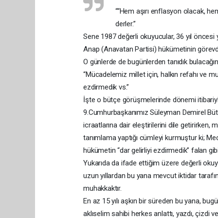
““Hem aşırı enflasyon olacak, he
derler.”
Sene 1987 değerli okuyucular, 36 yıl öncesi 
Anap (Anavatan Partisi) hükümetinin görevd
O günlerde de bugünlerden tanıdık bulacağı
“Mücadelemiz millet için, halkın refahı ve mu
ezdirmedik vs.”
İşte o bütçe görüşmelerinde dönemi itibariy
9.Cumhurbaşkanımız Süleyman Demirel Bütç
icraatlarına dair eleştirilerini dile getirirk
tanımlama yaptığı cümleyi kurmuştur ki; Mec
hükümetin “dar gelirliyi ezdirmedik” falan gi
Yukarıda da ifade ettiğim üzere değerli okuyu
uzun yıllardan bu yana mevcut iktidar tarafı
muhakkaktır.
En az 15 yılı aşkın bir süreden bu yana, bu
aklıselim sahibi herkes anlattı, yazdı, çizdi v