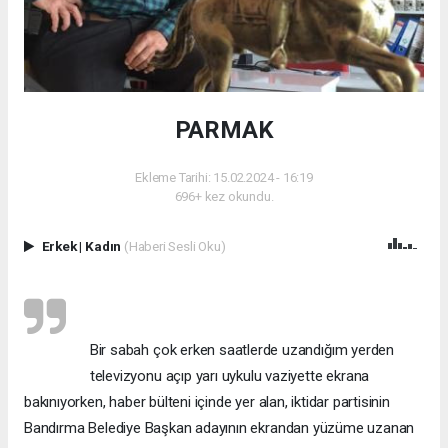
PARMAK
Ekleme Tarihi: 15.02.2024 - 16:19
696+ kez okundu.
Erkek
|
Kadın
(Haberi Sesli Oku)
Bir sabah çok erken saatlerde uzandığım yerden
televizyonu açıp yarı uykulu vaziyette ekrana
bakınıyorken, haber bülteni içinde yer alan, iktidar partisinin
Bandırma Belediye Başkan adayının ekrandan yüzüme uzanan