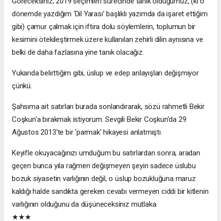
Göreceksiniz; 2019 seçimleri sürecinde tanık olduğumuz, (ki o
dönemde yazdığım ‘Dil Yarası’ başlıklı yazımda da işaret ettiğim
gibi) çamur çalmak için iftira dolu söylemlerin, toplumun bir
kesimini ötekileştirmek üzere kullanılan zehirli dilin aynısına ve
belki de daha fazlasına yine tanık olacağız.
Yukarıda belirttiğim gibi, üslup ve edep anlayışları değişmiyor
çünkü.
Şahsıma ait satırları burada sonlandırarak, sözü rahmetli Bekir
Coşkun'a bırakmak istiyorum. Sevgili Bekir Coşkun'da 29
Ağustos 2013'te bir 'parmak' hikayesi anlatmıştı.
Keyifle okuyacağınızı umduğum bu satırlardan sonra, aradan
geçen bunca yıla rağmen değişmeyen şeyin sadece üslubu
bozuk siyasetin varlığının değil, o üslup bozukluğuna maruz
kaldığı halde sandıkta gereken cevabı vermeyen ciddi bir kitlenin
varlığının olduğunu da düşüneceksiniz mutlaka.
★★★