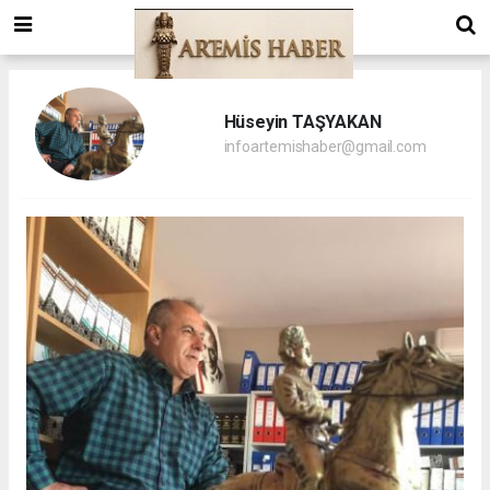
Hüseyin TAŞYAKAN
infoartemishaber@gmail.com