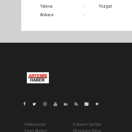
Yalova
Yozgat
Ankara
Pro-0.105
Hakkımızda
Kullanım Şartları
Yayın İlkeleri
Whatsapp İhbar