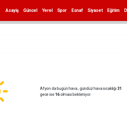
Asayiş
Güncel
Yerel
Spor
Esnaf
Siyaset
Eğitim
D
Afyon da bugün hava
, gündüz hava sıcaklığı
31
gece ise
16
olması bekleniyor.