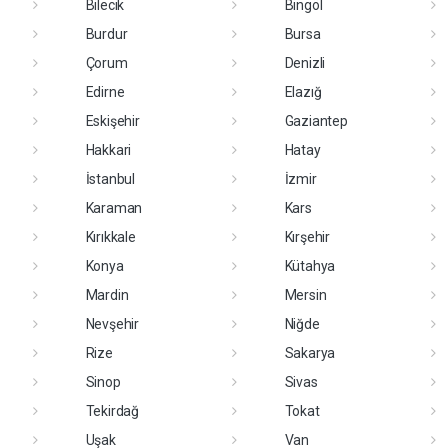
Bilecik
Bingöl
Burdur
Bursa
Çorum
Denizli
Edirne
Elazığ
Eskişehir
Gaziantep
Hakkari
Hatay
İstanbul
İzmir
Karaman
Kars
Kırıkkale
Kırşehir
Konya
Kütahya
Mardin
Mersin
Nevşehir
Niğde
Rize
Sakarya
Sinop
Sivas
Tekirdağ
Tokat
Uşak
Van