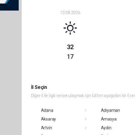
10.08.2026
32
17
İl Seçin
Diğer il ile ilgili veriye ulaşmak için lütfen aşağıdan bir il se
Adana
Adıyaman
Aksaray
Amasya
Artvin
Aydın