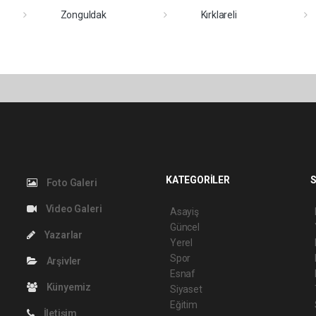
Zonguldak
Kırklareli
KATEGORİLER
S
Foto Galeri
Video Galeri
Asayiş
Güncel
Yazarlar
Yerel
Spor
Arşivler
Esnaf
Künyemiz
Siyaset
Eğitim
İletişim