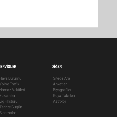
ERVİSLER
DİĞER
Hava Durumu
Sitede Ara
Yol ve Trafik
Anketler
Namaz Vakitleri
Biyografiler
Eczaneler
Rüya Tabirleri
Lig Fikstürü
Astroloji
Tarihte Bugün
Sinemalar