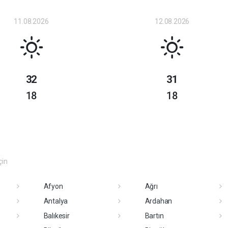
11.08.2026
12.08.2026
32
31
18
18
çin
Afyon
Ağrı
Antalya
Ardahan
Balıkesir
Bartın