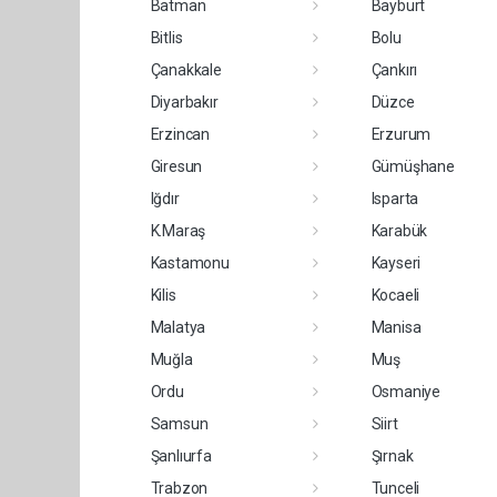
Batman
Bayburt
Bitlis
Bolu
Çanakkale
Çankırı
Diyarbakır
Düzce
Erzincan
Erzurum
Giresun
Gümüşhane
Iğdır
Isparta
K.Maraş
Karabük
Kastamonu
Kayseri
Kilis
Kocaeli
Malatya
Manisa
Muğla
Muş
Ordu
Osmaniye
Samsun
Siirt
Şanlıurfa
Şırnak
Trabzon
Tunceli