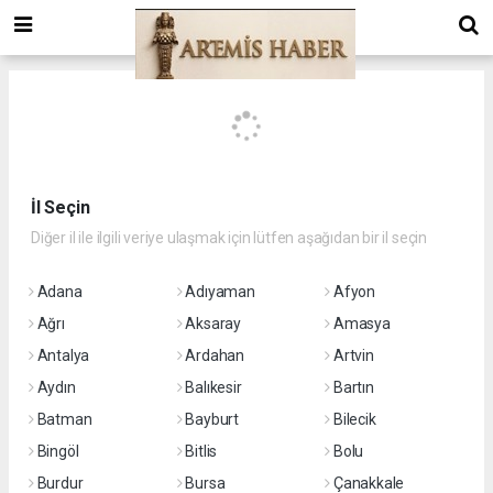
İl Seçin
Diğer il ile ilgili veriye ulaşmak için lütfen aşağıdan bir il seçin
Adana
Adıyaman
Afyon
Ağrı
Aksaray
Amasya
Antalya
Ardahan
Artvin
Aydın
Balıkesir
Bartın
Batman
Bayburt
Bilecik
Bingöl
Bitlis
Bolu
Burdur
Bursa
Çanakkale