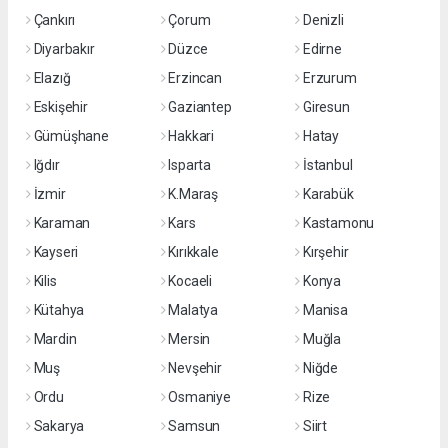
Çankırı
Çorum
Denizli
Diyarbakır
Düzce
Edirne
Elazığ
Erzincan
Erzurum
Eskişehir
Gaziantep
Giresun
Gümüşhane
Hakkari
Hatay
Iğdır
Isparta
İstanbul
İzmir
K.Maraş
Karabük
Karaman
Kars
Kastamonu
Kayseri
Kırıkkale
Kırşehir
Kilis
Kocaeli
Konya
Kütahya
Malatya
Manisa
Mardin
Mersin
Muğla
Muş
Nevşehir
Niğde
Ordu
Osmaniye
Rize
Sakarya
Samsun
Siirt