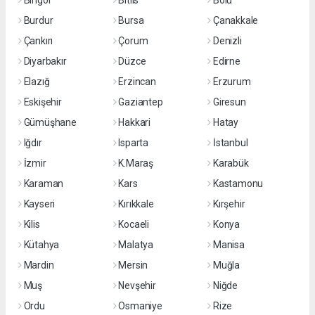
Bingöl
Bitlis
Bolu
Burdur
Bursa
Çanakkale
Çankırı
Çorum
Denizli
Diyarbakır
Düzce
Edirne
Elazığ
Erzincan
Erzurum
Eskişehir
Gaziantep
Giresun
Gümüşhane
Hakkari
Hatay
Iğdır
Isparta
İstanbul
İzmir
K.Maraş
Karabük
Karaman
Kars
Kastamonu
Kayseri
Kırıkkale
Kırşehir
Kilis
Kocaeli
Konya
Kütahya
Malatya
Manisa
Mardin
Mersin
Muğla
Muş
Nevşehir
Niğde
Ordu
Osmaniye
Rize