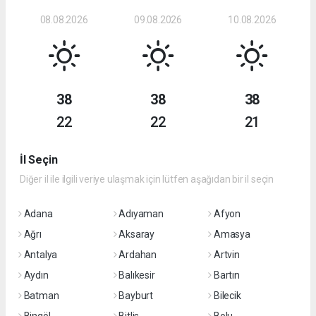
08.08.2026
09.08.2026
10.08.2026
38
38
38
22
22
21
İl Seçin
Diğer il ile ilgili veriye ulaşmak için lütfen aşağıdan bir il seçin
Adana
Adıyaman
Afyon
Ağrı
Aksaray
Amasya
Antalya
Ardahan
Artvin
Aydın
Balıkesir
Bartın
Batman
Bayburt
Bilecik