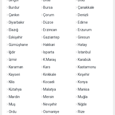
Bingöl
Bitlis
Bolu
Burdur
Bursa
Çanakkale
Çankırı
Çorum
Denizli
Diyarbakır
Düzce
Edirne
Elazığ
Erzincan
Erzurum
Eskişehir
Gaziantep
Giresun
Gümüşhane
Hakkari
Hatay
Iğdır
Isparta
İstanbul
İzmir
K.Maraş
Karabük
Karaman
Kars
Kastamonu
Kayseri
Kırıkkale
Kırşehir
Kilis
Kocaeli
Konya
Kütahya
Malatya
Manisa
Mardin
Mersin
Muğla
Muş
Nevşehir
Niğde
Ordu
Osmaniye
Rize