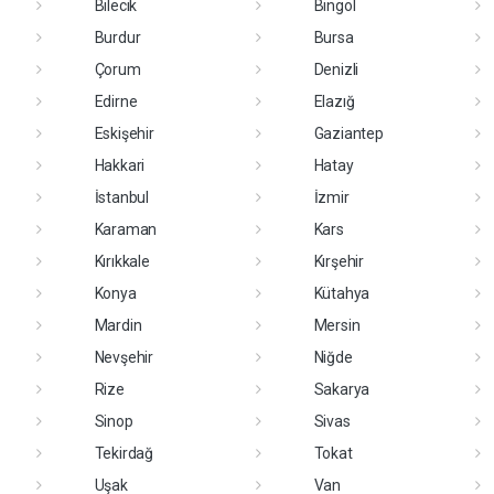
Bilecik
Bingöl
Burdur
Bursa
Çorum
Denizli
Edirne
Elazığ
Eskişehir
Gaziantep
Hakkari
Hatay
İstanbul
İzmir
Karaman
Kars
Kırıkkale
Kırşehir
Konya
Kütahya
Mardin
Mersin
Nevşehir
Niğde
Rize
Sakarya
Sinop
Sivas
Tekirdağ
Tokat
Uşak
Van