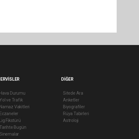
ERVİSLER
DİĞER
Hava Durumu
Sitede Ara
Yol ve Trafik
Anketler
Namaz Vakitleri
Biyografiler
Eczaneler
Rüya Tabirleri
Lig Fikstürü
Astroloji
Tarihte Bugün
Sinemalar