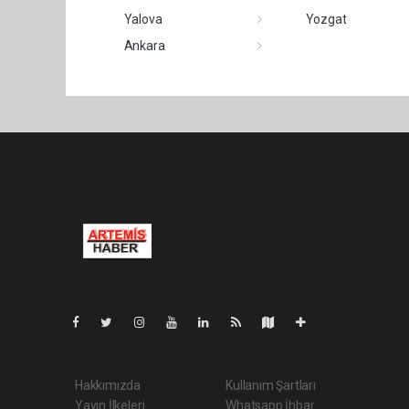
Yalova
Yozgat
Ankara
Pro-0.187
Hakkımızda
Kullanım Şartları
Yayın İlkeleri
Whatsapp İhbar