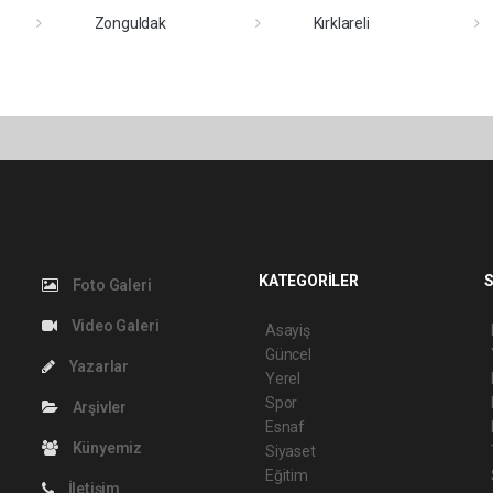
Zonguldak
Kırklareli
KATEGORİLER
S
Foto Galeri
Video Galeri
Asayiş
Güncel
Yazarlar
Yerel
Spor
Arşivler
Esnaf
Künyemiz
Siyaset
Eğitim
İletişim