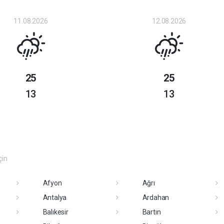
11.08.2026
12.08.2026
25
25
13
13
çin
Afyon
Ağrı
Antalya
Ardahan
Balıkesir
Bartın