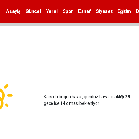
Asayiş
Güncel
Yerel
Spor
Esnaf
Siyaset
Eğitim
D
Kars da bugün hava
, gündüz hava sıcaklığı
28
gece ise
14
olması bekleniyor.