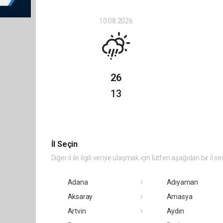
10.08.2026
26
13
İl Seçin
Diğer il ile ilgili veriye ulaşmak için lütfen aşağıdan bir il se
Adana
Adıyaman
Aksaray
Amasya
Artvin
Aydın