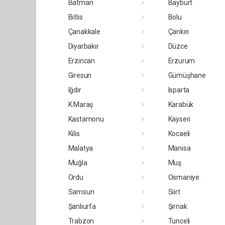
Batman
Bayburt
Bitlis
Bolu
Çanakkale
Çankırı
Diyarbakır
Düzce
Erzincan
Erzurum
Giresun
Gümüşhane
Iğdır
Isparta
K.Maraş
Karabük
Kastamonu
Kayseri
Kilis
Kocaeli
Malatya
Manisa
Muğla
Muş
Ordu
Osmaniye
Samsun
Siirt
Şanlıurfa
Şırnak
Trabzon
Tunceli