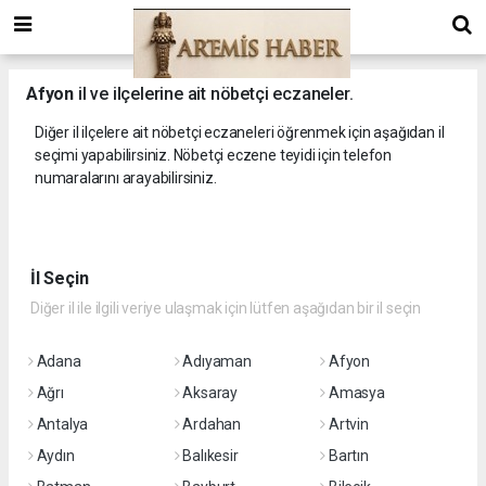
Afyon
il ve ilçelerine ait nöbetçi eczaneler.
Diğer il ilçelere ait nöbetçi eczaneleri öğrenmek için aşağıdan il
seçimi yapabilirsiniz. Nöbetçi eczene teyidi için telefon
numaralarını arayabilirsiniz.
İl Seçin
Diğer il ile ilgili veriye ulaşmak için lütfen aşağıdan bir il seçin
Adana
Adıyaman
Afyon
Ağrı
Aksaray
Amasya
Antalya
Ardahan
Artvin
Aydın
Balıkesir
Bartın