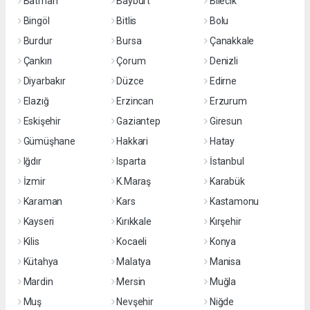
Batman
Bayburt
Bilecik
Bingöl
Bitlis
Bolu
Burdur
Bursa
Çanakkale
Çankırı
Çorum
Denizli
Diyarbakır
Düzce
Edirne
Elazığ
Erzincan
Erzurum
Eskişehir
Gaziantep
Giresun
Gümüşhane
Hakkari
Hatay
Iğdır
Isparta
İstanbul
İzmir
K.Maraş
Karabük
Karaman
Kars
Kastamonu
Kayseri
Kırıkkale
Kırşehir
Kilis
Kocaeli
Konya
Kütahya
Malatya
Manisa
Mardin
Mersin
Muğla
Muş
Nevşehir
Niğde