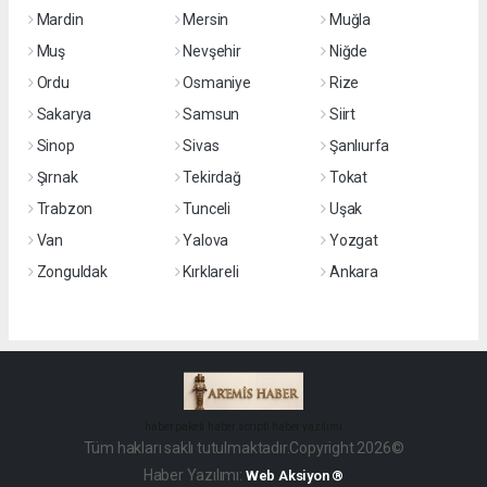
Mardin
Mersin
Muğla
Muş
Nevşehir
Niğde
Ordu
Osmaniye
Rize
Sakarya
Samsun
Siirt
Sinop
Sivas
Şanlıurfa
Şırnak
Tekirdağ
Tokat
Trabzon
Tunceli
Uşak
Van
Yalova
Yozgat
Zonguldak
Kırklareli
Ankara
haber paketi
haber scripti
haber yazılımı
Tüm hakları saklı tutulmaktadır.Copyright 2026©
Haber Yazılımı:
Web Aksiyon ®