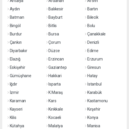
Antalya
Ardahan
Artvin
Aydın
Balıkesir
Bartın
Batman
Bayburt
Bilecik
Bingöl
Bitlis
Bolu
Burdur
Bursa
Çanakkale
Çankırı
Çorum
Denizli
Diyarbakır
Düzce
Edirne
Elazığ
Erzincan
Erzurum
Eskişehir
Gaziantep
Giresun
Gümüşhane
Hakkari
Hatay
Iğdır
Isparta
İstanbul
İzmir
K.Maraş
Karabük
Karaman
Kars
Kastamonu
Kayseri
Kırıkkale
Kırşehir
Kilis
Kocaeli
Konya
Kütahya
Malatya
Manisa