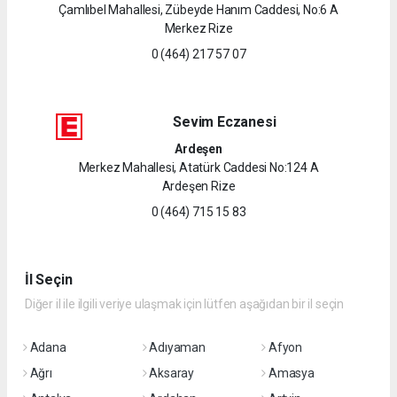
Çamlıbel Mahallesi, Zübeyde Hanım Caddesi, No:6 A
Merkez Rize
0 (464) 217 57 07
Sevim Eczanesi
Ardeşen
Merkez Mahallesi, Atatürk Caddesi No:124 A
Ardeşen Rize
0 (464) 715 15 83
İl Seçin
Diğer il ile ilgili veriye ulaşmak için lütfen aşağıdan bir il seçin
Adana
Adıyaman
Afyon
Ağrı
Aksaray
Amasya