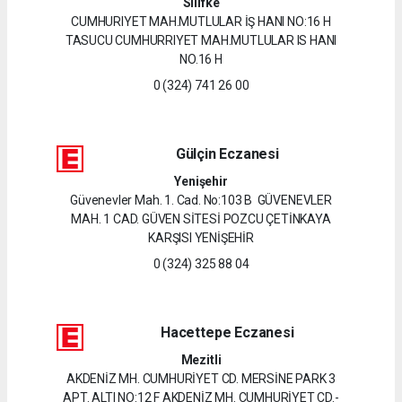
Silifke
CUMHURIYET MAH.MUTLULAR İŞ HANI NO:16 H
TASUCU CUMHURRIYET MAH.MUTLULAR IS HANI
NO.16 H
0 (324) 741 26 00
Gülçin Eczanesi
Yenişehir
Güvenevler Mah. 1. Cad. No:103 B GÜVENEVLER
MAH. 1 CAD. GÜVEN SİTESİ POZCU ÇETİNKAYA
KARŞISI YENİŞEHİR
0 (324) 325 88 04
Hacettepe Eczanesi
Mezitli
AKDENİZ MH. CUMHURİYET CD. MERSİNE PARK 3
APT. ALTI NO:12 F AKDENİZ MH. CUMHURİYET CD.-