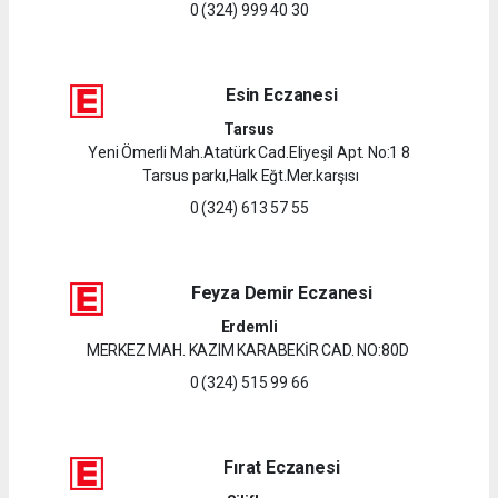
0 (324) 999 40 30
Esin Eczanesi
Tarsus
Yeni Ömerli Mah.Atatürk Cad.Eliyeşil Apt. No:1 8
Tarsus parkı,Halk Eğt.Mer.karşısı
0 (324) 613 57 55
Feyza Demir Eczanesi
Erdemli
MERKEZ MAH. KAZIM KARABEKİR CAD. NO:80D
0 (324) 515 99 66
Fırat Eczanesi