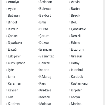
Antalya
Ardahan
Artvin
Aydın
Balıkesir
Bartın
Batman
Bayburt
Bilecik
Bingöl
Bitlis
Bolu
Burdur
Bursa
Çanakkale
Çankırı
Çorum
Denizli
Diyarbakır
Düzce
Edirne
Elazığ
Erzincan
Erzurum
Eskişehir
Gaziantep
Giresun
Gümüşhane
Hakkari
Hatay
Iğdır
Isparta
İstanbul
İzmir
K.Maraş
Karabük
Karaman
Kars
Kastamonu
Kayseri
Kırıkkale
Kırşehir
Kilis
Kocaeli
Konya
Kütahya
Malatya
Manisa