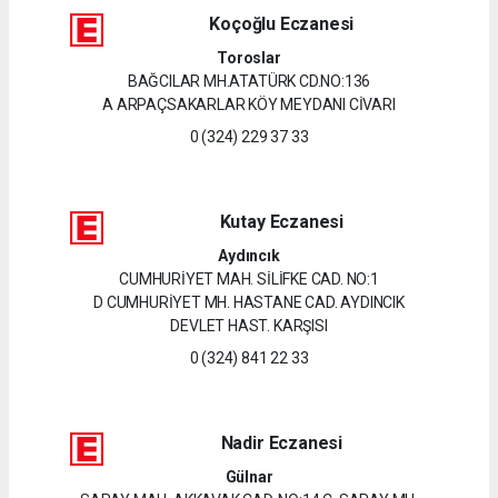
Koçoğlu Eczanesi
Toroslar
BAĞCILAR MH.ATATÜRK CD.NO:136
A ARPAÇSAKARLAR KÖY MEYDANI CİVARI
0 (324) 229 37 33
Kutay Eczanesi
Aydıncık
CUMHURİYET MAH. SİLİFKE CAD. NO:1
D CUMHURİYET MH. HASTANE CAD. AYDINCIK
DEVLET HAST. KARŞISI
0 (324) 841 22 33
Nadir Eczanesi
Gülnar