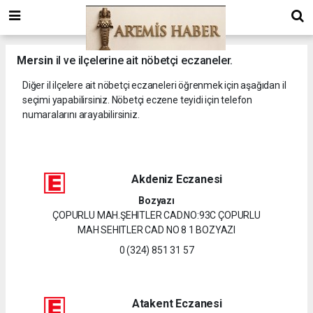
Mersin
il ve ilçelerine ait nöbetçi eczaneler.
Diğer il ilçelere ait nöbetçi eczaneleri öğrenmek için aşağıdan il
seçimi yapabilirsiniz. Nöbetçi eczene teyidi için telefon
numaralarını arayabilirsiniz.
Akdeniz Eczanesi
Bozyazı
ÇOPURLU MAH.ŞEHITLER CAD.NO:93C ÇOPURLU
MAH SEHITLER CAD NO 8 1 BOZYAZI
0 (324) 851 31 57
Atakent Eczanesi