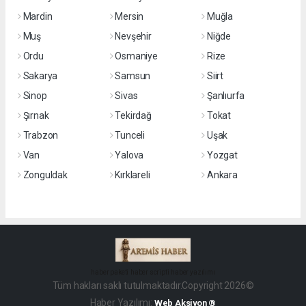
Mardin
Mersin
Muğla
Muş
Nevşehir
Niğde
Ordu
Osmaniye
Rize
Sakarya
Samsun
Siirt
Sinop
Sivas
Şanlıurfa
Şırnak
Tekirdağ
Tokat
Trabzon
Tunceli
Uşak
Van
Yalova
Yozgat
Zonguldak
Kırklareli
Ankara
haber paketi
haber scripti
haber yazılımı
Tüm hakları saklı tutulmaktadır.Copyright 2026©
Haber Yazılımı:
Web Aksiyon ®