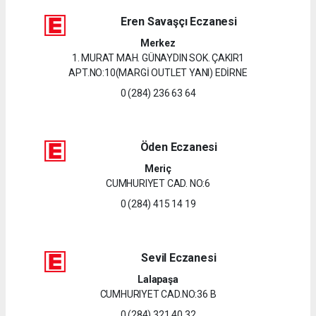
Eren Savaşçı Eczanesi
Merkez
1. MURAT MAH. GÜNAYDIN SOK. ÇAKIR1
APT.NO:10(MARGİ OUTLET YANI) EDİRNE
0 (284) 236 63 64
Öden Eczanesi
Meriç
CUMHURIYET CAD. NO:6
0 (284) 415 14 19
Sevil Eczanesi
Lalapaşa
CUMHURIYET CAD.NO:36 B
0 (284) 321 40 32