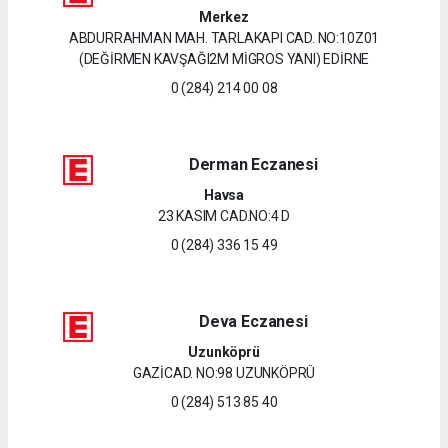
Merkez
ABDURRAHMAN MAH. TARLAKAPI CAD. NO:10Z01
(DEĞİRMEN KAVŞAĞI2M MİGROS YANI) EDİRNE
0 (284) 214 00 08
Derman Eczanesi
Havsa
23 KASIM CAD.NO:4 D
0 (284) 336 15 49
Deva Eczanesi
Uzunköprü
GAZİCAD. NO:98 UZUNKÖPRÜ
0 (284) 513 85 40