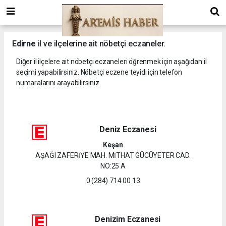
Edirne
il ve ilçelerine ait nöbetçi eczaneler.
Diğer il ilçelere ait nöbetçi eczaneleri öğrenmek için aşağıdan il
seçimi yapabilirsiniz. Nöbetçi eczene teyidi için telefon
numaralarını arayabilirsiniz.
Deniz Eczanesi
Keşan
AŞAĞI ZAFERİYE MAH. MİTHAT GÜCÜYETER CAD.
NO:25 A
0 (284) 714 00 13
Denizim Eczanesi