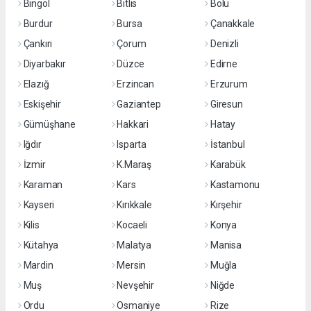
Bingöl
Bitlis
Bolu
Burdur
Bursa
Çanakkale
Çankırı
Çorum
Denizli
Diyarbakır
Düzce
Edirne
Elazığ
Erzincan
Erzurum
Eskişehir
Gaziantep
Giresun
Gümüşhane
Hakkari
Hatay
Iğdır
Isparta
İstanbul
İzmir
K.Maraş
Karabük
Karaman
Kars
Kastamonu
Kayseri
Kırıkkale
Kırşehir
Kilis
Kocaeli
Konya
Kütahya
Malatya
Manisa
Mardin
Mersin
Muğla
Muş
Nevşehir
Niğde
Ordu
Osmaniye
Rize