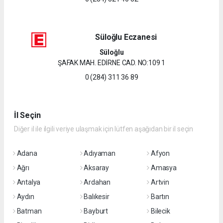
Süloğlu Eczanesi
Süloğlu
ŞAFAK MAH. EDİRNE CAD. NO:109 1
0 (284) 311 36 89
İl Seçin
Diğer il ile ilgili veriye ulaşmak için lütfen aşağıdan bir il seçin
Adana
Adıyaman
Afyon
Ağrı
Aksaray
Amasya
Antalya
Ardahan
Artvin
Aydın
Balıkesir
Bartın
Batman
Bayburt
Bilecik