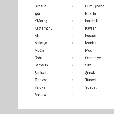
Giresun
Gümüşhane
Iğdır
Isparta
K.Maraş
Karabük
Kastamonu
Kayseri
Kilis
Kocaeli
Malatya
Manisa
Muğla
Muş
Ordu
Osmaniye
Samsun
Siirt
Şanlıurfa
Şırnak
Trabzon
Tunceli
Yalova
Yozgat
Ankara