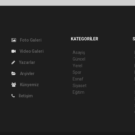
KATEGORİLER
S
Foto Galeri
Video Galeri
Asayiş
Güncel
Yazarlar
Yerel
Spor
Arşivler
Esnaf
Künyemiz
Siyaset
Eğitim
İletişim