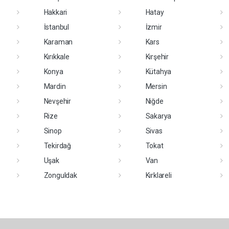
Hakkari
Hatay
İstanbul
İzmir
Karaman
Kars
Kırıkkale
Kırşehir
Konya
Kütahya
Mardin
Mersin
Nevşehir
Niğde
Rize
Sakarya
Sinop
Sivas
Tekirdağ
Tokat
Uşak
Van
Zonguldak
Kırklareli