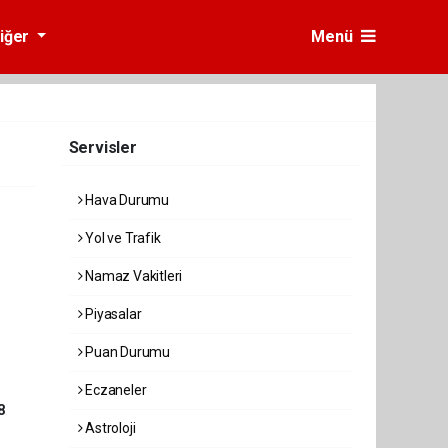
iğer
Menü
Servisler
Hava Durumu
Yol ve Trafik
Namaz Vakitleri
Piyasalar
Puan Durumu
Eczaneler
8
Astroloji