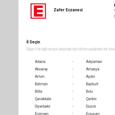
Zafer Eczanesi
İl Seçin
Diğer il ile ilgili veriye ulaşmak için lütfen aşağıdan bir il se
Adana
Adıyaman
Aksaray
Amasya
Artvin
Aydın
Batman
Bayburt
Bitlis
Bolu
Çanakkale
Çankırı
Diyarbakır
Düzce
Erzincan
Erzurum