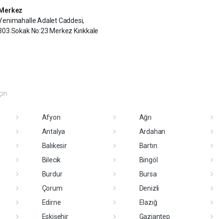
Merkez
Yenimahalle Adalet Caddesi,
303.Sokak No:23 Merkez Kırıkkale
çin
Afyon
Ağrı
Antalya
Ardahan
Balıkesir
Bartın
Bilecik
Bingöl
Burdur
Bursa
Çorum
Denizli
Edirne
Elazığ
Eskişehir
Gaziantep