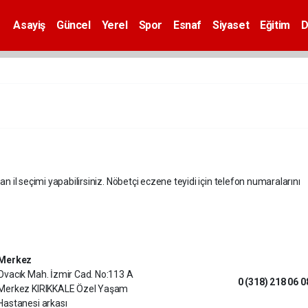
Asayiş
Güncel
Yerel
Spor
Esnaf
Siyaset
Eğitim
D
an il seçimi yapabilirsiniz. Nöbetçi eczene teyidi için telefon numaralarını
Merkez
Ovacık Mah. İzmir Cad. No:113 A
0 (318) 218 06 0
Merkez KIRIKKALE Özel Yaşam
Hastanesi arkası