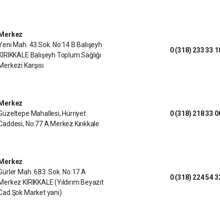
Merkez
Yeni Mah. 43.Sok. No:14 B Balışeyh
0 (318) 233 33 1
KIRIKKALE Balışeyh Toplum Sağlığı
Merkezi Karşısı
Merkez
Güzeltepe Mahallesi, Hürriyet
0 (318) 218 33 0
Caddesi, No:77 A Merkez Kırıkkale
Merkez
Gürler Mah. 683. Sok. No:17 A
0 (318) 224 54 3
Merkez KIRIKKALE (Yıldırım Beyazıt
Cad.Şok Market yanı)