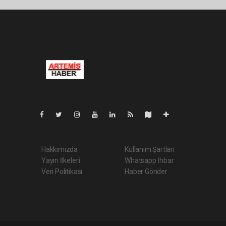
Pro-0.133
Hakkımızda
Kullanım Şartları
Yayın İlkeleri
Whatsapp İhbar
Veri Politikası
Haber Gönder