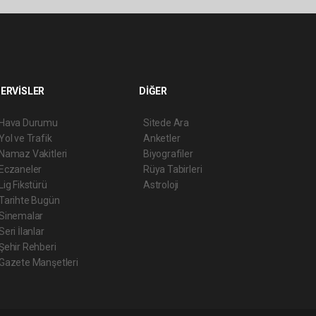
ERVİSLER
DİĞER
Hava Durumu
Sitede Ara
Yol ve Trafik
Anketler
Namaz Vakitleri
Biyografiler
Eczaneler
Rüya Tabirleri
Lig Fikstürü
Astroloji
Tarihte Bugün
Sinemalar
Seri İlanlar
Şehir Rehberi
Gazete Manşetleri