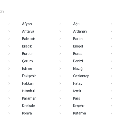
çin
Afyon
Ağrı
Antalya
Ardahan
Balıkesir
Bartın
Bilecik
Bingöl
Burdur
Bursa
Çorum
Denizli
Edirne
Elazığ
Eskişehir
Gaziantep
Hakkari
Hatay
İstanbul
İzmir
Karaman
Kars
Kırıkkale
Kırşehir
Konya
Kütahya