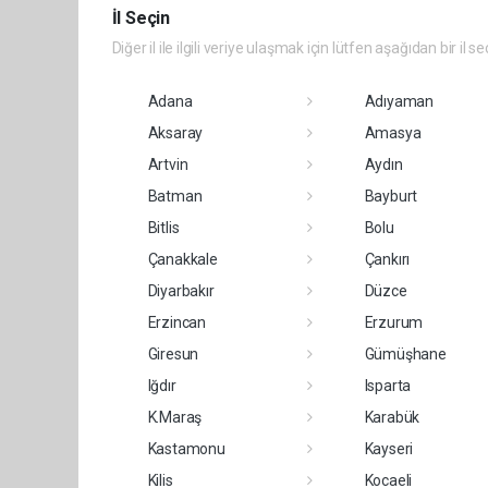
İl Seçin
Diğer il ile ilgili veriye ulaşmak için lütfen aşağıdan bir il se
Adana
Adıyaman
Aksaray
Amasya
Artvin
Aydın
Batman
Bayburt
Bitlis
Bolu
Çanakkale
Çankırı
Diyarbakır
Düzce
Erzincan
Erzurum
Giresun
Gümüşhane
Iğdır
Isparta
K.Maraş
Karabük
Kastamonu
Kayseri
Kilis
Kocaeli