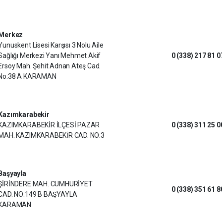
Merkez
Yunuskent Lisesi Karşısı 3 Nolu Aile
Sağlığı Merkezi Yanı Mehmet Akif
0 (338) 217 81 0
Ersoy Mah. Şehit Adnan Ateş Cad.
No:38 A KARAMAN
Kazımkarabekir
KAZIMKARABEKİR İLÇESİ PAZAR
0 (338) 311 25 0
MAH. KAZIMKARABEKİR CAD. NO:3
Başyayla
ŞİRİNDERE MAH. CUMHURİYET
0 (338) 351 61 8
CAD. NO:149 B BAŞYAYLA
KARAMAN