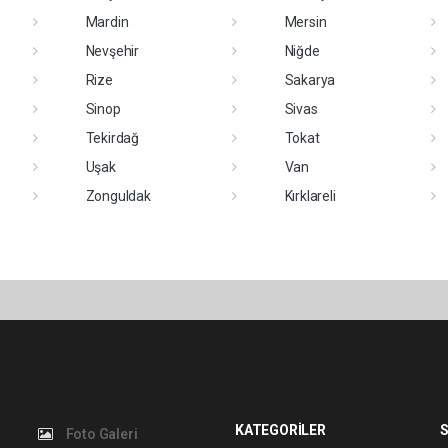
Mardin
Mersin
Nevşehir
Niğde
Rize
Sakarya
Sinop
Sivas
Tekirdağ
Tokat
Uşak
Van
Zonguldak
Kırklareli
KATEGORİLER
S
Foto Galeri