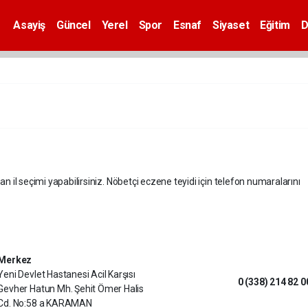
Asayiş
Güncel
Yerel
Spor
Esnaf
Siyaset
Eğitim
D
an il seçimi yapabilirsiniz. Nöbetçi eczene teyidi için telefon numaralarını
Merkez
Yeni Devlet Hastanesi Acil Karşısı
0 (338) 214 82 0
Gevher Hatun Mh. Şehit Ömer Halis
Cd. No:58 a KARAMAN