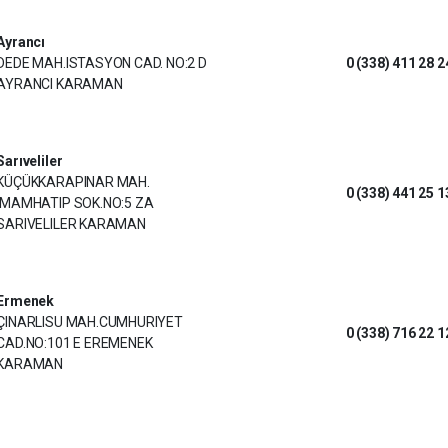
Ayrancı
DEDE MAH.ISTASYON CAD. NO:2 D
0 (338) 411 28 2
AYRANCI KARAMAN
Sarıveliler
KÜÇÜKKARAPINAR MAH.
0 (338) 441 25 1
IMAMHATIP SOK.NO:5 ZA
SARIVELILER KARAMAN
Ermenek
ÇINARLISU MAH.CUMHURIYET
0 (338) 716 22 1
CAD.NO:101 E EREMENEK
KARAMAN