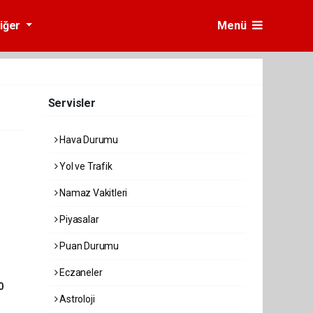
iğer
Menü
Servisler
Hava Durumu
Yol ve Trafik
Namaz Vakitleri
Piyasalar
Puan Durumu
Eczaneler
0
Astroloji