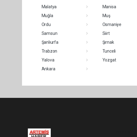
Malatya
Manisa
Muğla
Muş
Ordu
Osmaniye
Samsun
Siirt
Şanlıurfa
Şırnak
Trabzon
Tunceli
Yalova
Yozgat
Ankara
Pro-0.128